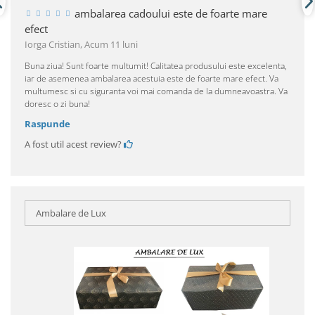
ambalarea cadoului este de foarte mare
efect
Iorga Cristian,
Acum 11 luni
Buna ziua! Sunt foarte multumit! Calitatea produsului este excelenta,
iar de asemenea ambalarea acestuia este de foarte mare efect. Va
multumesc si cu siguranta voi mai comanda de la dumneavoastra. Va
doresc o zi buna!
Raspunde
A fost util acest review?
Ambalare de Lux