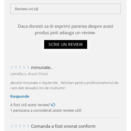
Review-uri
(4)
Daca doresti sa iti exprimi parerea despre acest
produs poti adauga un review.
SCRIE UN REVIEW
minunate..
camelia s,
Acum 9 luni
absolut minunate si bijuteriile ...felicitari pentru profesionalismul de
care dati dovada:) mii de multumiri
Raspunde
A fost util acest review?
1 persoana a considerat acest review util!
Comanda a fost onorat conform