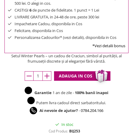
500 lei. O alegi in cos.
CASTIGI
6
de puncte de fidelitate. 1 punct = 1 Lei
LIVRARE GRATUITA, in 24-48 de ore, peste 300 lei
Impachetare Cadou, disponibila in Cos
Felicitare, disponibila in Cos
Personalizarea Cadourilor* (vezi detalii), disponibila in Cos
*Vezi detalii bonus
Setul Winter Pearls – un cadou de Craciun, simbol al purității, al
frumuseții discrete și al eleganței fără vârstă.
ADAUGA IN COS
Garantie
1 an de zile -
100% banii inapoi
Putem livra cadoul direct sarbatoritului.
Ai nevoie de ajutor?
-
0784.204.166
In stoc
Cod Produs:
BIJ253