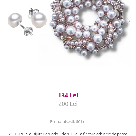
Reduceri
Cele mai noi
Cele mai vandute
Cele mai votate
Cu video
Pret
0 Lei - 100 Lei
100 Lei - 200 Lei
200 Lei - 300 Lei
300 Lei - 500 Lei
500 Lei - 1000 Lei
1000 Lei +
134 Lei
200 Lei
Economisesti:
66
Lei
BONUS o Bijuterie/Cadou de 150 lei la fiecare achizitie de peste