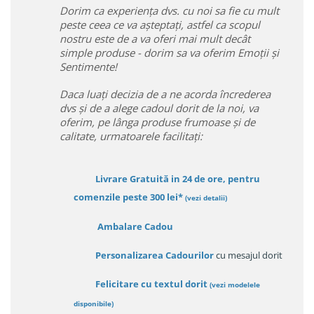
Dorim ca experiența dvs. cu noi sa fie cu mult
peste ceea ce va așteptați, astfel ca scopul
nostru este de a va oferi mai mult decât
simple produse - dorim sa va oferim Emoții și
Sentimente!
Daca luați decizia de a ne acorda încrederea
dvs și de a alege cadoul dorit de la noi, va
oferim, pe lânga produse frumoase și de
calitate, urmatoarele facilitați:
Livrare Gratuită in 24 de ore, pentru
comenzile peste 300 lei*
(vezi detalii)
Ambalare Cadou
Personalizarea Cadourilor
cu mesajul dorit
Felicitare cu textul dorit
(
vezi modelele
disponibile
)