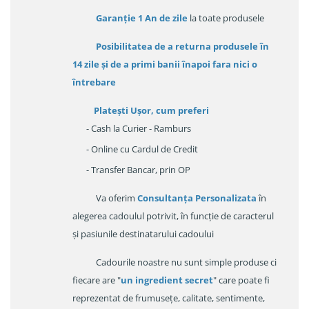
Garanție
1 An de zile
la toate produsele
Posibilitatea de a returna produsele în
14 zile
și de a primi
banii înapoi fara nici o
întrebare
Platești Ușor
, cum preferi
- Cash la Curier - Ramburs
- Online cu Cardul de Credit
- Transfer Bancar, prin OP
Va oferim
Consultanța Personalizata
în
alegerea cadoulul potrivit, în funcție de caracterul
și pasiunile destinatarului cadoului
Cadourile noastre nu sunt simple produse ci
fiecare are "
un ingredient secret
" care poate fi
reprezentat de frumusețe, calitate, sentimente,