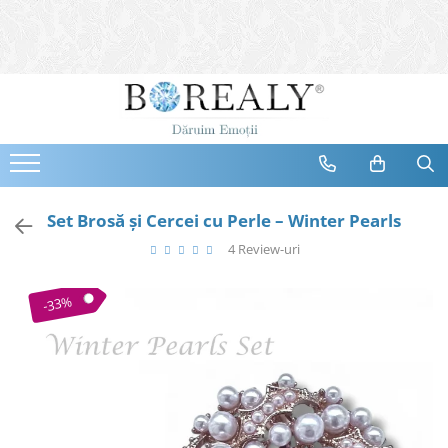
Bijuterii
Tipuri
Inele
Cercei
Bratari
Coliere
Set Brosă și Cercei cu Perle – Winter Pearls
Seturi
4 Review-uri
Brose
Tiare
-33%
Destinatari
Bijuterii Femei
Bijuterii Copii
Bijuterii Mirese
Selectii