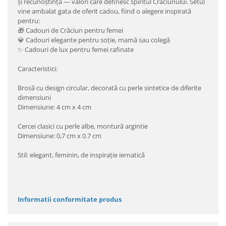
și recunoștință — valori care definesc spiritul Crăciunului. Setul
vine ambalat gata de oferit cadou, fiind o alegere inspirată
pentru:
🎁 Cadouri de Crăciun pentru femei
💎 Cadouri elegante pentru soție, mamă sau colegă
✨ Cadouri de lux pentru femei rafinate
Caracteristici:
Brosă cu design circular, decorată cu perle sintetice de diferite
dimensiuni
Dimensiune: 4 cm x 4 cm
Cercei clasici cu perle albe, montură argintie
Dimensiune: 0,7 cm x 0.7 cm
Stil: elegant, feminin, de inspirație iernatică
Informatii conformitate produs