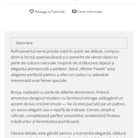
Adauga la Favorite
Cere informatii
Descriere
Rafinamentul iernii prinde viață în acest set delicat, compus
dintr-o broșă spectaculoasă și o pereche de cercei clasici cu
perle de cultura naturale. Inspirat de strălucirea zăpezii și
eleganța atemporală a perlelor, Setul „Winter Pearls” este
alegerea perfectă pentru a oferi un cadou cu adevărat
memorabil unei femei speciale.
Broșa, realizată cu perle de diferite dimensiuni, îmbină
armonios designul modern cu farmecul vintage, adăugând un
accent de lux oricărei ținute — fie că este purtată pe un palton,
un sacou elegant sau o eșarfă de mătase. Cerceii, simpli și
rafinați, completează perfect ansamblul, evidențiind finețea
trăsăturilor și feminitatea purtătoarei.
Fiecare detaliu este gândit pentru a transmite eleganță, căldură