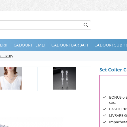
ERII
CADOURI FEMEI
CADOURI BARBATI
CADOURI SUB 10
s Luxury
Set Colier 
BONUS o Bij
cos.
CASTIGI
1
LIVRARE GR
Impachetar