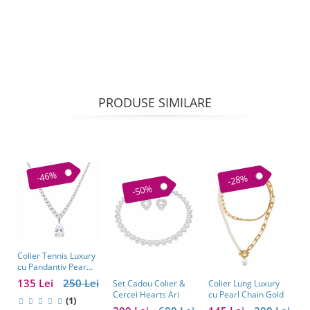
PRODUSE SIMILARE
-46%
-28%
-50%
Colier Tennis Luxury
C
cu Pandantiv Pear
–
Cut – Eleganță
c
135 Lei
250 Lei
1
Colier Lung Luxury
Set Cadou Colier &
Atemporală
cu Pearl Chain Gold
Cercei Hearts Ari
(1)