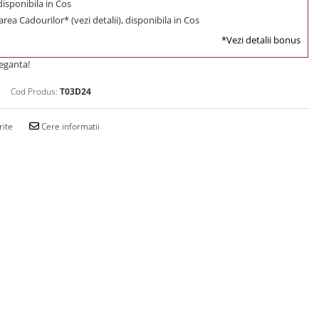
 disponibila in Cos
rea Cadourilor* (vezi detalii), disponibila in Cos
*Vezi detalii bonus
eganta!
Cod Produs:
T03D24
rite
Cere informatii