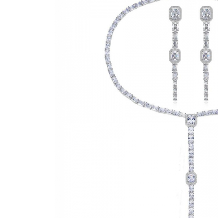
Bijuterii Mirese
Selectii
Reduceri
Cele mai noi
Cele mai vandute
Cele mai votate
Cu video
Pret
0 Lei - 100 Lei
100 Lei - 200 Lei
200 Lei - 300 Lei
300 Lei - 500 Lei
500 Lei - 1000 Lei
1000 Lei +