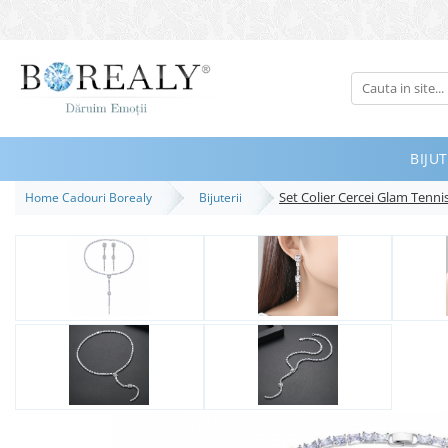
Bijuterii
Tipuri
Inele
BIJUT
Cercei
Set Colier Cercei Glam Tenni
Home Cadouri Borealy
Bijuterii
Bratari
Coliere
Seturi
Brose
Tiare
Destinatari
Bijuterii Femei
Bijuterii Copii