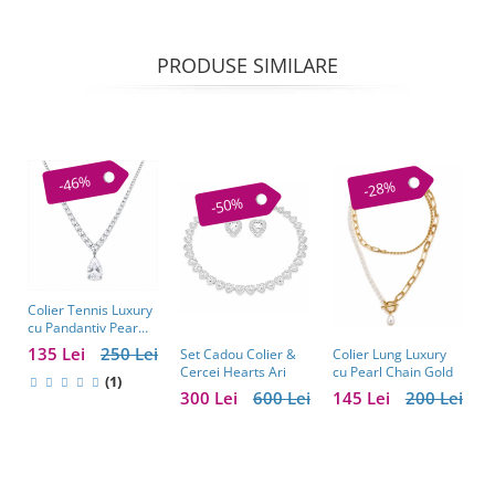
PRODUSE SIMILARE
-46%
-28%
-50%
Colier Tennis Luxury
C
cu Pandantiv Pear
–
Cut – Eleganță
c
135 Lei
250 Lei
1
Colier Lung Luxury
Set Cadou Colier &
Atemporală
cu Pearl Chain Gold
Cercei Hearts Ari
(1)
145 Lei
200 Lei
300 Lei
600 Lei