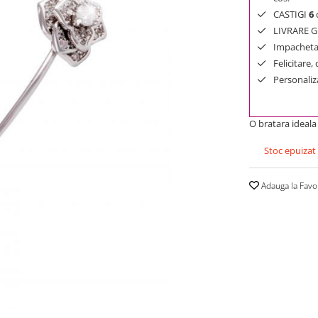
CASTIGI
6
d
LIVRARE GR
Impachetar
Felicitare,
Personaliza
O bratara ideala
Stoc epuizat
Adauga la Favo