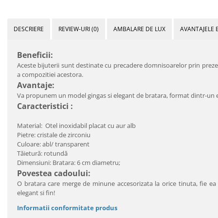
DESCRIERE
REVIEW-URI
(0)
AMBALARE DE LUX
AVANTAJELE 
Beneficii:
Aceste bijuterii sunt destinate cu precadere domnisoarelor prin prezent
a compozitiei acestora.
Avantaje:
Va propunem un model gingas si elegant de bratara, format dintr-un ele
Caracteristici :
Material: Otel inoxidabil placat cu aur alb
Pietre: cristale de zirconiu
Culoare: abl/ transparent
Tăietură: rotundă
Dimensiuni: Bratara: 6 cm diametru;
Povestea cadoului:
O bratara care merge de minune accesorizata la orice tinuta, fie ea
elegant si fin!
Informatii conformitate produs