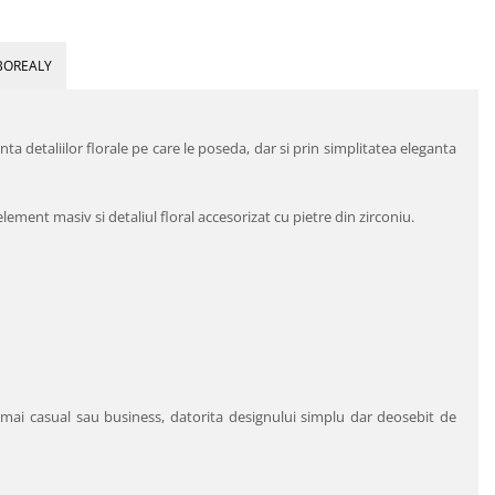
BOREALY
a detaliilor florale pe care le poseda, dar si prin simplitatea eleganta
ment masiv si detaliul floral accesorizat cu pietre din zirconiu.
 mai casual sau business, datorita designului simplu dar deosebit de