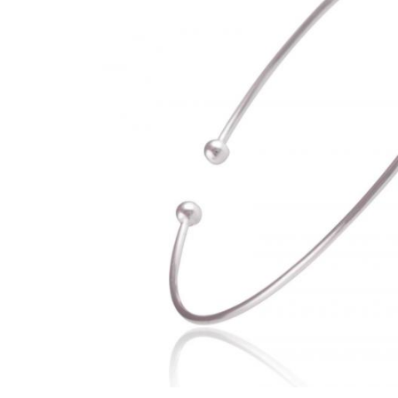
Bijuterii Mirese
Selectii
Reduceri
Cele mai noi
Cele mai vandute
Cele mai votate
Cu video
Pret
0 Lei - 100 Lei
100 Lei - 200 Lei
200 Lei - 300 Lei
300 Lei - 500 Lei
500 Lei - 1000 Lei
1000 Lei +