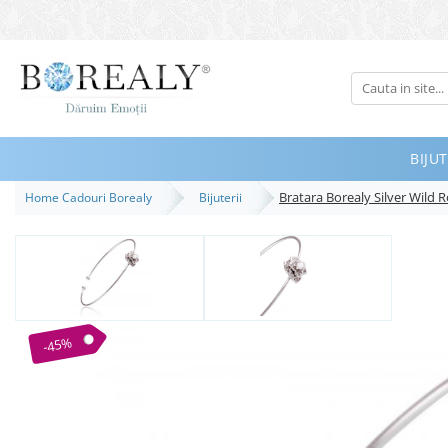
Bijuterii
Tipuri
Inele
BIJUT
Cercei
Bratara Borealy Silver Wild 
Home Cadouri Borealy
Bijuterii
Bratari
Coliere
Seturi
Brose
Tiare
-45%
Destinatari
Bijuterii Femei
Bijuterii Copii