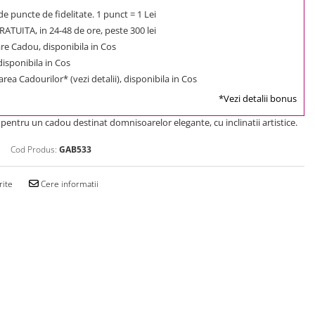
e puncte de fidelitate. 1 punct = 1 Lei
ATUITA, in 24-48 de ore, peste 300 lei
e Cadou, disponibila in Cos
 disponibila in Cos
rea Cadourilor* (vezi detalii), disponibila in Cos
*Vezi detalii bonus
 pentru un cadou destinat domnisoarelor elegante, cu inclinatii artistice.
Cod Produs:
GAB533
rite
Cere informatii