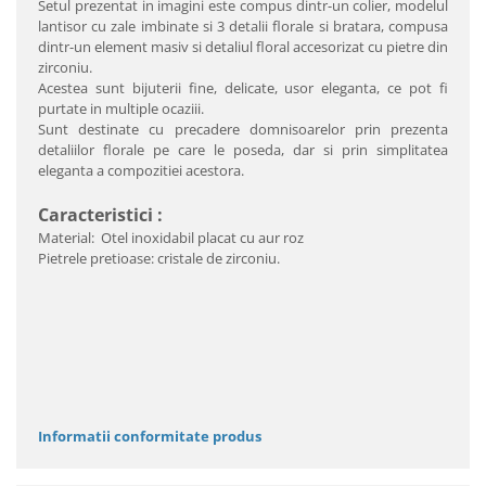
Setul prezentat in imagini este compus dintr-un colier, modelul
lantisor cu zale imbinate si 3 detalii florale si bratara, compusa
dintr-un element masiv si detaliul floral accesorizat cu pietre din
zirconiu
.
A
cestea sunt bijuterii fine, delicate, usor eleganta, ce pot fi
purtate in multiple ocaziii.
Sunt destinate cu precadere domnisoarelor prin prezenta
detaliilor florale pe care le poseda, dar si prin simplitatea
eleganta a compozitiei acestora.
Caracteristici :
Material: Otel inoxidabil placat cu aur roz
Pietrele pretioase: cristale de zirconiu.
Informatii conformitate produs