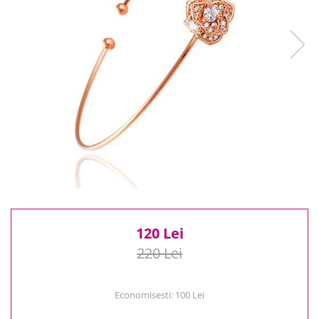
Reduceri
Cele mai noi
Cele mai vandute
Cele mai votate
Cu video
Pret
0 Lei - 100 Lei
100 Lei - 200 Lei
200 Lei - 300 Lei
300 Lei - 500 Lei
500 Lei - 1000 Lei
1000 Lei +
120 Lei
220 Lei
Economisesti:
100
Lei