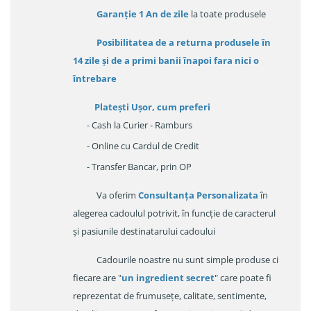
Garanție
1 An de zile
la toate produsele
Posibilitatea de a returna produsele în
14 zile
și de a primi
banii înapoi fara nici o
întrebare
Platești Ușor
, cum preferi
- Cash la Curier - Ramburs
- Online cu Cardul de Credit
- Transfer Bancar, prin OP
Va oferim
Consultanța Personalizata
în
alegerea cadoulul potrivit, în funcție de caracterul
și pasiunile destinatarului cadoului
Cadourile noastre nu sunt simple produse ci
fiecare are "
un ingredient secret
" care poate fi
reprezentat de frumusețe, calitate, sentimente,