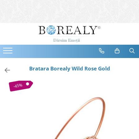
Bijuterii
Tipuri
Inele
Cercei
Bratari
Coliere
Bratara Borealy Wild Rose Gold
Seturi
Brose
-45%
Tiare
Destinatari
Bijuterii Femei
Bijuterii Copii
Bijuterii Mirese
Selectii