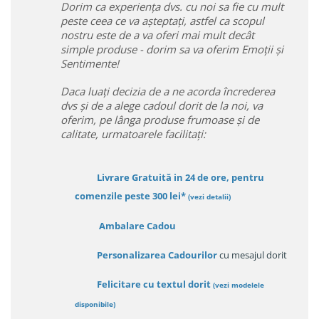
Dorim ca experiența dvs. cu noi sa fie cu mult
peste ceea ce va așteptați, astfel ca scopul
nostru este de a va oferi mai mult decât
simple produse - dorim sa va oferim Emoții și
Sentimente!
Daca luați decizia de a ne acorda încrederea
dvs și de a alege cadoul dorit de la noi, va
oferim, pe lânga produse frumoase și de
calitate, urmatoarele facilitați:
Livrare Gratuită in 24 de ore, pentru
comenzile peste 300 lei*
(vezi detalii)
Ambalare Cadou
Personalizarea Cadourilor
cu mesajul dorit
Felicitare cu textul dorit
(
vezi modelele
disponibile
)