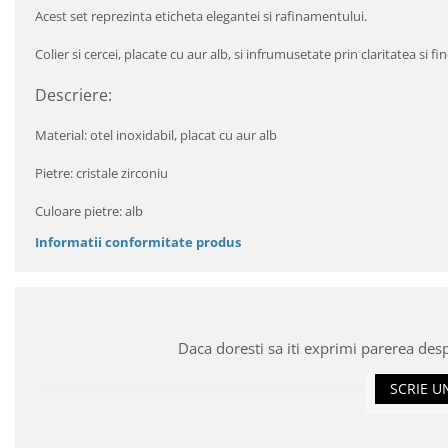
Acest set reprezinta eticheta elegantei si rafinamentului.
Colier si cercei, placate cu aur alb, si infrumusetate prin claritatea si fi
Descriere:
Material: otel inoxidabil, placat cu aur alb
Pietre: cristale zirconiu
Culoare pietre: alb
Informatii conformitate produs
Daca doresti sa iti exprimi parerea des
SCRIE U