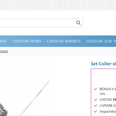
ERII
CADOURI FEMEI
CADOURI BARBATI
CADOURI SUB 10
lamour
Set Colier 
BONUS o Bij
cos.
CASTIGI
1
LIVRARE GR
Impachetar