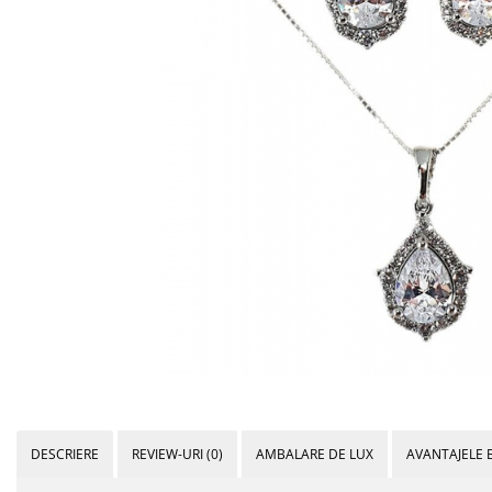
Bijuterii Mirese
Selectii
Reduceri
Cele mai noi
Cele mai vandute
Cele mai votate
Cu video
Pret
0 Lei - 100 Lei
100 Lei - 200 Lei
200 Lei - 300 Lei
300 Lei - 500 Lei
500 Lei - 1000 Lei
1000 Lei +
DESCRIERE
REVIEW-URI
(0)
AMBALARE DE LUX
AVANTAJELE 