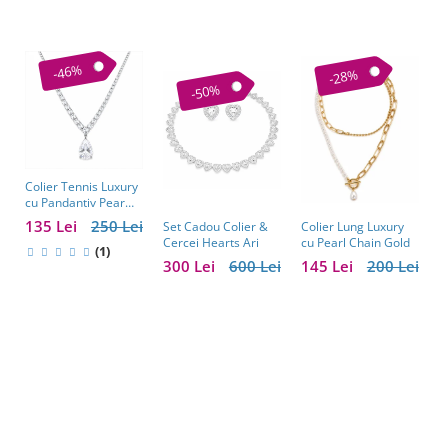
-46%
-28%
-50%
Colier Tennis Luxury
C
cu Pandantiv Pear
–
Cut – Eleganță
c
135 Lei
250 Lei
1
Colier Lung Luxury
Set Cadou Colier &
Atemporală
cu Pearl Chain Gold
Cercei Hearts Ari
(1)
145 Lei
200 Lei
300 Lei
600 Lei