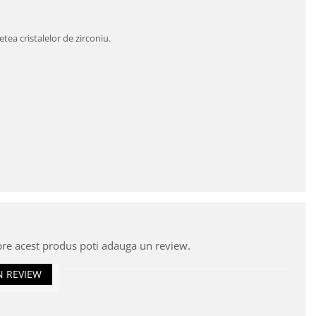
netea cristalelor de zirconiu.
pre acest produs poti adauga un review.
N REVIEW