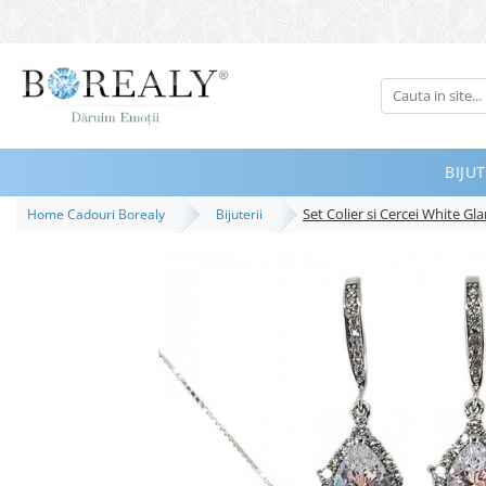
Bijuterii
Tipuri
Inele
BIJUT
Cercei
Set Colier si Cercei White G
Home Cadouri Borealy
Bijuterii
Bratari
Coliere
Seturi
Brose
Tiare
Destinatari
Bijuterii Femei
Bijuterii Copii