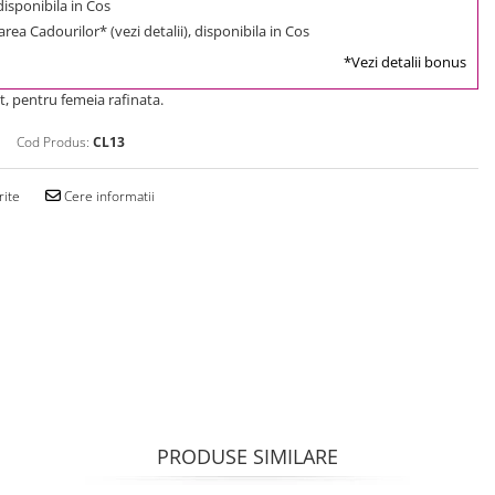
 disponibila in Cos
rea Cadourilor* (vezi detalii), disponibila in Cos
*Vezi detalii bonus
, pentru femeia rafinata.
Cod Produs:
CL13
rite
Cere informatii
PRODUSE SIMILARE