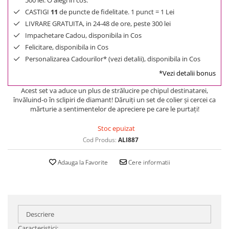
500 lei. O alegi in cos.
CASTIGI
11
de puncte de fidelitate. 1 punct = 1 Lei
LIVRARE GRATUITA, in 24-48 de ore, peste 300 lei
Impachetare Cadou, disponibila in Cos
Felicitare, disponibila in Cos
Personalizarea Cadourilor* (vezi detalii), disponibila in Cos
*Vezi detalii bonus
Acest set va aduce un plus de strălucire pe chipul destinatarei,
învăluind-o în sclipiri de diamant! Dăruiți un set de colier și cercei ca
mărturie a sentimentelor de apreciere pe care le purtați!
Stoc epuizat
Cod Produs:
ALI887
Adauga la Favorite
Cere informatii
Descriere
Caracteristici: