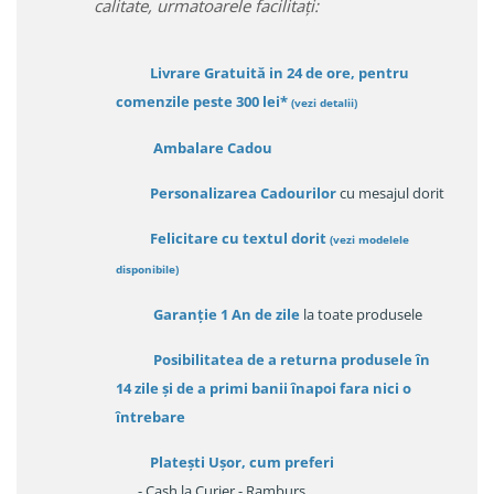
calitate, urmatoarele facilitați:
Livrare Gratuită in 24 de ore, pentru
comenzile peste 300 lei*
(vezi detalii)
Ambalare Cadou
Personalizarea Cadourilor
cu mesajul dorit
Felicitare cu textul dorit
(
vezi modelele
disponibile
)
Garanție
1 An de zile
la toate produsele
Posibilitatea de a returna produsele în
14 zile
și de a primi
banii înapoi fara nici o
întrebare
Platești Ușor
, cum preferi
- Cash la Curier - Ramburs