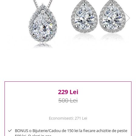
Reduceri
Cele mai noi
Cele mai vandute
Cele mai votate
Cu video
Pret
0 Lei - 100 Lei
100 Lei - 200 Lei
200 Lei - 300 Lei
300 Lei - 500 Lei
500 Lei - 1000 Lei
229 Lei
1000 Lei +
500 Lei
Economisesti:
271
Lei
BONUS o Bijuterie/Cadou de 150 lei la fiecare achizitie de peste