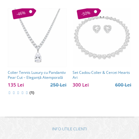
-46%
-50%
Colier Tennis Luxury cu Pandantiv
Set Cadou Colier & Cercei Hearts
Pear Cut – Eleganță Atemporală
Ari
135 Lei
250 Lei
300 Lei
600 Lei
(1)
INFO UTILE CLIENTI