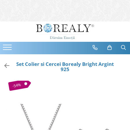
Bijuterii
Tipuri
Inele
Cercei
Bratari
Coliere
Set Colier si Cercei Borealy Bright Argint
925
Seturi
Brose
-54%
Tiare
Destinatari
Bijuterii Femei
Bijuterii Copii
Bijuterii Mirese
Selectii