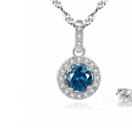
Bijuterii Mirese
Selectii
Reduceri
Cele mai noi
Cele mai vandute
Cele mai votate
Cu video
Pret
0 Lei - 100 Lei
100 Lei - 200 Lei
200 Lei - 300 Lei
300 Lei - 500 Lei
500 Lei - 1000 Lei
1000 Lei +