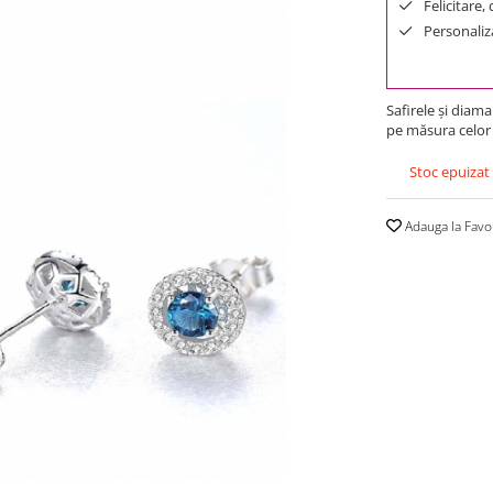
Felicitare,
Personaliza
Safirele şi diama
pe măsura celor
Stoc epuizat
Adauga la Favo