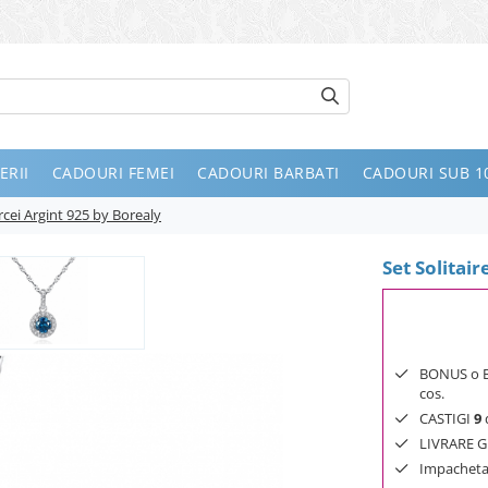
ERII
CADOURI FEMEI
CADOURI BARBATI
CADOURI SUB 10
Cercei Argint 925 by Borealy
Set Solitair
BONUS o Bij
cos.
CASTIGI
9
d
LIVRARE GR
Impachetar