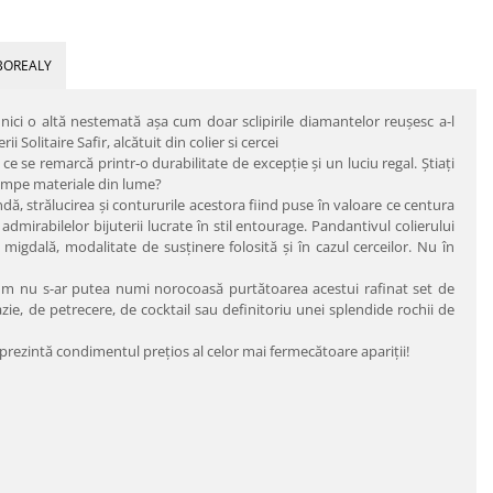
BOREALY
 nici o altă nestemată aşa cum doar sclipirile diamantelor reuşesc a-l
 Solitaire Safir, alcătuit din colier si cercei
ce se remarcă printr-o durabilitate de excepţie şi un luciu regal. Ştiaţi
cumpe materiale din lume?
ndă, strălucirea şi contururile acestora fiind puse în valoare ce centura
admirabilelor bijuterii lucrate în stil entourage. Pandantivul colierului
 migdală, modalitate de susţinere folosită şi în cazul cerceilor. Nu în
um nu s-ar putea numi norocoasă purtătoarea acestui rafinat set de
cazie, de petrecere, de cocktail sau definitoriu unei splendide rochii de
 reprezintă condimentul preţios al celor mai fermecătoare apariţii!