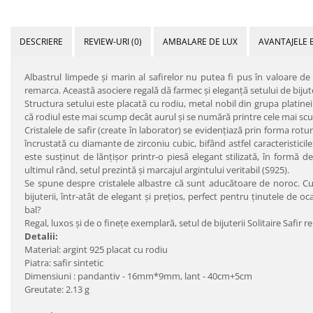
DESCRIERE
REVIEW-URI
(0)
AMBALARE DE LUX
AVANTAJELE 
Albastrul limpede şi marin al safirelor nu putea fi pus în valoare de
remarca. Această asociere regală dă farmec şi eleganţă setului de bijuterii
Structura setului este placată cu rodiu, metal nobil din grupa platinei 
că rodiul este mai scump decât aurul şi se numără printre cele mai s
Cristalele de safir (create în laborator) se evidenţiază prin forma rotu
încrustată cu diamante de zirconiu cubic, bifând astfel caracteristicile 
este susţinut de lănţişor printr-o piesă elegant stilizată, în formă de
ultimul rând, setul prezintă şi marcajul argintului veritabil (S925).
Se spune despre cristalele albastre că sunt aducătoare de noroc. C
bijuterii, într-atât de elegant şi preţios, perfect pentru ţinutele de o
bal?
Regal, luxos şi de o fineţe exemplară, setul de bijuterii Solitaire Safir
Detalii:
Material: argint 925 placat cu rodiu
Piatra: safir sintetic
Dimensiuni : pandantiv - 16mm*9mm, lant - 40cm+5cm
Greutate: 2.13 g