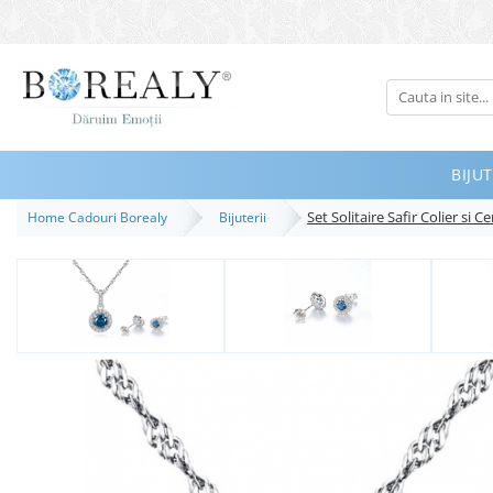
Bijuterii
Tipuri
Inele
BIJUT
Cercei
Set Solitaire Safir Colier si 
Home Cadouri Borealy
Bijuterii
Bratari
Coliere
Seturi
Brose
Tiare
Destinatari
Bijuterii Femei
Bijuterii Copii