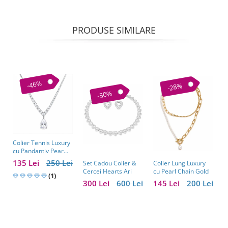
PRODUSE SIMILARE
-46%
-28%
-50%
Colier Tennis Luxury
C
cu Pandantiv Pear
–
Cut – Eleganță
c
135 Lei
250 Lei
1
Colier Lung Luxury
Set Cadou Colier &
Atemporală
cu Pearl Chain Gold
Cercei Hearts Ari
(1)
145 Lei
200 Lei
300 Lei
600 Lei