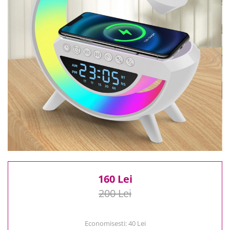
Reduceri
Cele mai noi
Cele mai vandute
Cele mai votate
Cu video
Pret
0 Lei - 100 Lei
100 Lei - 200 Lei
200 Lei - 300 Lei
300 Lei - 500 Lei
500 Lei - 1000 Lei
1000 Lei +
160 Lei
200 Lei
Economisesti:
40
Lei