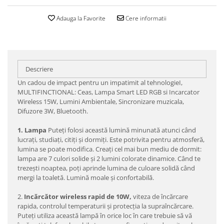
Adauga la Favorite
Cere informatii
Descriere
Un cadou de impact pentru un impatimit al tehnologieI,
MULTIFINCTIONAL: Ceas, Lampa Smart LED RGB si Incarcator
Wireless 15W, Lumini Ambientale, Sincronizare muzicala,
Difuzore 3W, Bluetooth.
1. Lampa
Puteți folosi această lumină minunată atunci când
lucrați, studiați, citiți și dormiți. Este potrivita pentru atmosferă,
lumina se poate modifica. Creați cel mai bun mediu de dormit:
lampa are 7 culori solide și 2 lumini colorate dinamice. Când te
trezești noaptea, poți aprinde lumina de culoare solidă când
mergi la toaletă. Lumină moale și confortabilă.
2.
Incărcător wireless rapid de 10W,
viteza de încărcare
rapida, controlul temperaturii și protecția la supraîncărcare.
Puteți utiliza această lampă în orice loc în care trebuie să vă