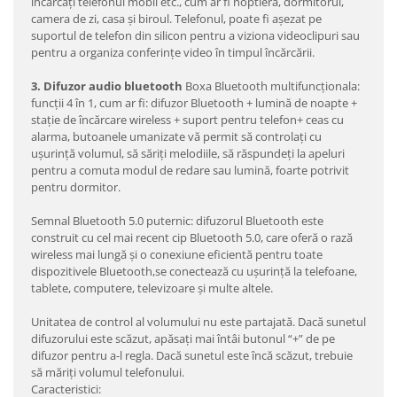
încărcați telefonul mobil etc., cum ar fi noptiera, dormitorul,
camera de zi, casa și biroul. Telefonul, poate fi așezat pe
suportul de telefon din silicon pentru a viziona videoclipuri sau
pentru a organiza conferințe video în timpul încărcării.
3. Difuzor audio bluetooth
Boxa Bluetooth multifuncționala:
funcții 4 în 1, cum ar fi: difuzor Bluetooth + lumină de noapte +
stație de încărcare wireless + suport pentru telefon+ ceas cu
alarma, butoanele umanizate vă permit să controlați cu
ușurință volumul, să săriți melodiile, să răspundeți la apeluri
pentru a comuta modul de redare sau lumină, foarte potrivit
pentru dormitor.
Semnal Bluetooth 5.0 puternic: difuzorul Bluetooth este
construit cu cel mai recent cip Bluetooth 5.0, care oferă o rază
wireless mai lungă și o conexiune eficientă pentru toate
dispozitivele Bluetooth,se conectează cu ușurință la telefoane,
tablete, computere, televizoare și multe altele.
Unitatea de control al volumului nu este partajată. Dacă sunetul
difuzorului este scăzut, apăsați mai întâi butonul “+” de pe
difuzor pentru a-l regla. Dacă sunetul este încă scăzut, trebuie
să măriți volumul telefonului.
Caracteristici: