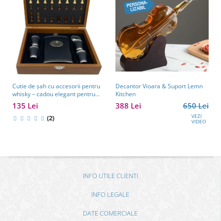
Cutie de șah cu accesorii pentru
Decantor Vioara & Suport Lemn
whisky – cadou elegant pentru
Kitchen
bărbați pasionați de strategie.
135 Lei
388 Lei
650 Lei
TOP 10 Cadouri Barbati
VEZI
(2)
VIDEO
INFO UTILE CLIENTI
INFO LEGALE
DATE COMERCIALE