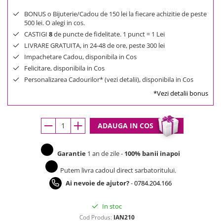
BONUS o Bijuterie/Cadou de 150 lei la fiecare achizitie de peste
500 lei. O alegi in cos.
CASTIGI
8
de puncte de fidelitate. 1 punct = 1 Lei
LIVRARE GRATUITA, in 24-48 de ore, peste 300 lei
Impachetare Cadou, disponibila in Cos
Felicitare, disponibila in Cos
Personalizarea Cadourilor* (vezi detalii), disponibila in Cos
*Vezi detalii bonus
ADAUGA IN COS
Garantie
1 an de zile -
100% banii inapoi
Putem livra cadoul direct sarbatoritului.
Ai nevoie de ajutor?
-
0784.204.166
In stoc
Cod Produs:
IAN210