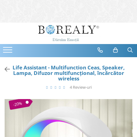
Bijuterii
Tipuri
Inele
Cercei
Bratari
Coliere
Life Assistant - Multifunction Ceas, Speaker,
Lampa, Difuzor multifuncțional, încărcător
Seturi
wireless
Brose
4 Review-uri
Tiare
Destinatari
-20%
Bijuterii Femei
Bijuterii Copii
Bijuterii Mirese
Selectii