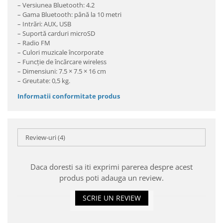
– Versiunea Bluetooth: 4.2
– Gama Bluetooth: până la 10 metri
– Intrări: AUX, USB
– Suportă carduri microSD
– Radio FM
– Culori muzicale încorporate
– Funcție de încărcare wireless
– Dimensiuni: 7.5 × 7.5 × 16 cm
– Greutate: 0,5 kg.
Informatii conformitate produs
Review-uri
(4)
Daca doresti sa iti exprimi parerea despre acest
produs poti adauga un review.
SCRIE UN REVIEW