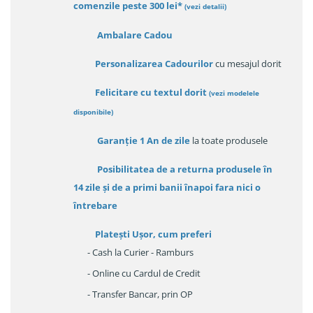
comenzile peste 300 lei*
(vezi detalii)
Ambalare Cadou
Personalizarea Cadourilor
cu mesajul dorit
Felicitare cu textul dorit
(
vezi modelele
disponibile
)
Garanție
1 An de zile
la toate produsele
Posibilitatea de a returna produsele în
14 zile
și de a primi
banii înapoi fara nici o
întrebare
Platești Ușor
, cum preferi
- Cash la Curier - Ramburs
- Online cu Cardul de Credit
- Transfer Bancar, prin OP