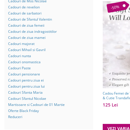
Cadouri de Mos Nicolae
-50%
Cadouri de revelion
Cadouri de sarbatori
Cadouri de Sfantul Valentin
Cadouri de ziua femeii
Cadouri de ziua indragostitilor
Cadouri de ziua mamei
Cadouri majorat
Cadouri Mihail si Gavril
Cadouri nunta
Cadouri onomastica
Cadouri Paste
Cadouri pensionare
Cadouri pentru ziua ei
Cadouri pentru ziua lui
Cadouri Sfanta Maria
Cadou Femei de Va
& Cutie Trandafi
Cadouri Sfantul Nicolae
125 Lei
Martisoare si Cadouri de 01 Martie
Oferte Black Friday
Reduceri
VEZI VARI