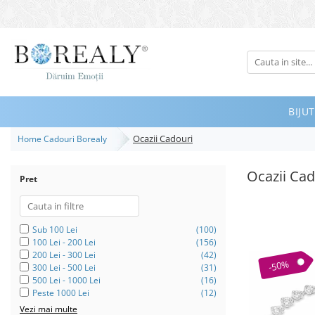
Bijuterii
Tipuri
Inele
BIJUT
Cercei
Ocazii Cadouri
Home Cadouri Borealy
Bratari
Coliere
Ocazii Cad
Pret
Seturi
Brose
Tiare
Sub 100 Lei
(100)
100 Lei - 200 Lei
(156)
Destinatari
200 Lei - 300 Lei
(42)
-50%
300 Lei - 500 Lei
(31)
Bijuterii Femei
500 Lei - 1000 Lei
(16)
Peste 1000 Lei
(12)
Bijuterii Copii
Vezi mai multe