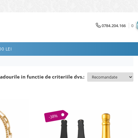
0784.204.166
0
0 LEI
adourile in functie de criteriile dvs.:
-38%