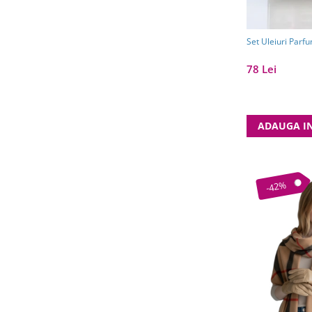
Set Uleiuri Parfu
78 Lei
ADAUGA I
-42%