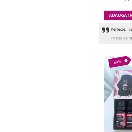
ADAUGA I
Perfecte, v
Postat de
M
-44%