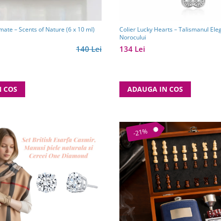
mate – Scents of Nature (6 x 10 ml)
Colier Lucky Hearts – Talismanul Elegan
Norocului
140 Lei
134 Lei
N COS
ADAUGA IN COS
-21%