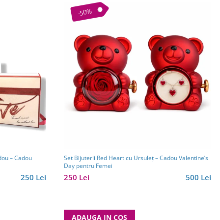
-50%
adou – Cadou
Set Bijuterii Red Heart cu Ursuleț – Cadou Valentine’s
Day pentru Femei
250 Lei
250 Lei
500 Lei
ADAUGA IN COS