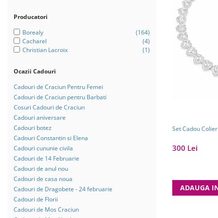
Bijuterii Mirese
Selectii
Producatori
Reduceri
Borealy
(164)
Cacharel
(4)
Cele mai noi
Christian Lacroix
(1)
Cele mai vandute
Ocazii Cadouri
Cele mai votate
Cadouri de Craciun Pentru Femei
Cu video
Cadouri de Craciun pentru Barbati
Pret
Cosuri Cadouri de Craciun
Cadouri aniversare
0 Lei - 100 Lei
Cadouri botez
Set Cadou Colier
100 Lei - 200 Lei
Cadouri Constantin si Elena
300 Lei
Cadouri cununie civila
200 Lei - 300 Lei
Cadouri de 14 Februarie
300 Lei - 500 Lei
Cadouri de anul nou
Cadouri de casa noua
500 Lei - 1000 Lei
ADAUGA I
Cadouri de Dragobete - 24 februarie
1000 Lei +
Cadouri de Florii
Cadouri de Mos Craciun