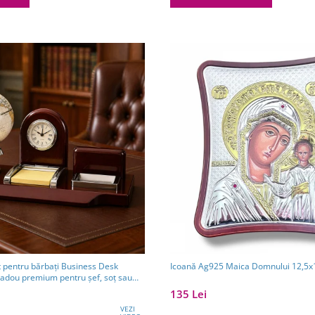
t pentru bărbați Business Desk
Icoană Ag925 Maic
cadou premium pentru șef, soț sau
eri
135 Lei
VEZI