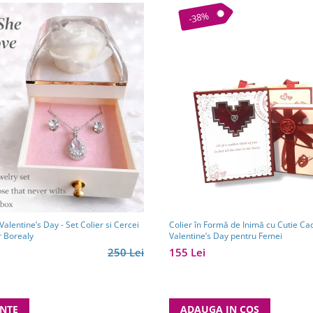
-38%
lentine’s Day - Set Colier si Cercei
Colier în Formă de Inimă cu Cutie C
r Borealy
Valentine’s Day pentru Femei
250 Lei
155 Lei
ANTE
ADAUGA IN COS