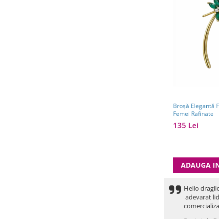
Broșă Elegantă Flowers – Accesori
Femei Rafinate
135 Lei
ADAUGA I
Hello dragil
adevarat lid
comercializa