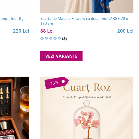
ței, Iubirii și
Esarfa de Matase Flowers cu doua fete LARGE 70 x
180 cm
220 Lei
88 Lei
200 Lei
(3)
VEZI VARIANTE
-25%