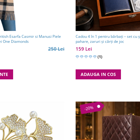
itish Esarfa Casmir si Manusi Piele
Cadou 4 în 1 pentru bărbați – set cu șa
cei One Diamonds
pahare, zaruri și cărți de joc
250 Lei
159 Lei
(1)
ANTE
ADAUGA IN COS
-20%