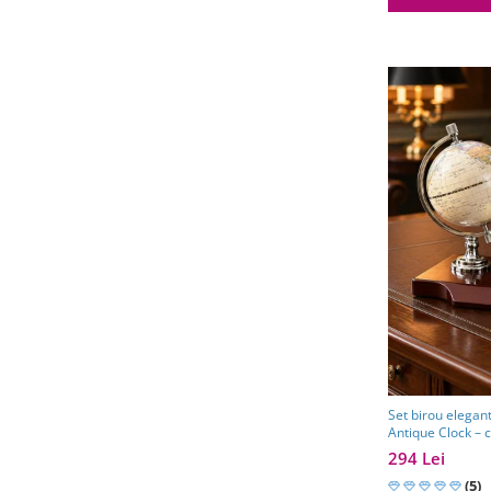
Set birou elegan
Antique Clock – 
partener de afac
294 Lei
(5)