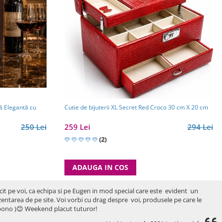
ă Elegantă cu
Cutie de bijuterii XL Secret Red Croco 30 cm X 20 cm
250 Lei
259 Lei
294 Lei
(2)
ADAUGA IN COS
icit pe voi, ca echipa si pe Eugen in mod special care este evident un
rezentarea de pe site. Voi vorbi cu drag despre voi, produsele pe care le
ro bono )😊 Weekend placut tuturor!