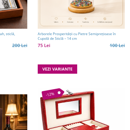
h, sticlă,
Arborele Prosperității cu Pietre Semiprețioase în
Cupolă de Sticlă – 14 cm
200 Lei
75 Lei
100 Lei
VEZI VARIANTE
-12%