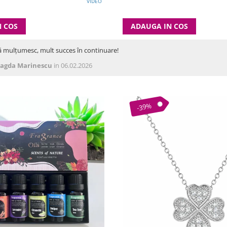
VIDEO
N COS
ADAUGA IN COS
ă mulțumesc, mult succes în continuare!
agda Marinescu
in 06.02.2026
-39%