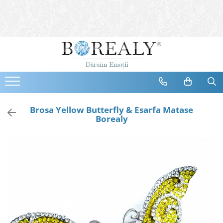
Bijuterii
Tipuri
Inele
Cercei
Bratari
Coliere
Brosa Yellow Butterfly & Esarfa Matase
Borealy
Seturi
Brose
Tiare
Destinatari
Bijuterii Femei
Bijuterii Copii
Bijuterii Mirese
Selectii