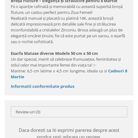
Broșă Fluture – Eleganță și Strălucire pentru 8 Martie
Fii o apariție rafinată și memorabilă cu această superbă broșă
fluture, un cadou perfect pentru Ziua Femeii!
Realizată manual și placată cu platină 14K, această broșă
delicată impresionează prin detaliile sale fine și strălucirea
inconfundabilă a cristalelor Zirconiu. Brosa adaugă un plus de
eleganță oricărei ținute, fie că este purtat pe un sacou, o eșarfă
sau o rochie sofisticată.
Esarfa Matase diverse Modele 50 cm x 50 cm
Un dar special, menit să celebreze frumusețea, feminitatea și
stilul celor mai importante femei din viața ta! ✨
Marime: 6,5 cm latime x 4,5 cm lungime, ideala ca si
Cadouri 8
Martie
Informatii conformitate produs
Review-uri
(0)
Daca doresti sa iti exprimi parerea despre acest
produs poti adauga un review.