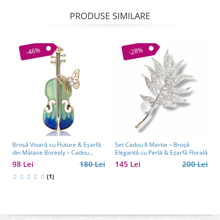
PRODUSE SIMILARE
-46%
-28%
Broșă Vioară cu Fluture & Eșarfă
Set Cadou 8 Martie – Broșă
din Mătase Borealy – Cadou
Elegantă cu Perlă & Eșarfă Florală
Elegant pentru Femei
98 Lei
180 Lei
145 Lei
200 Lei
(1)