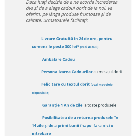
Daca luați decizia de a ne acorda încrederea
dvs și de a alege cadoul dorit de la noi, va
oferim, pe lânga produse frumoase și de
calitate, urmatoarele facilitați:
Livrare Gratuită in 24 de ore, pentru
comenzile peste 300 lei*
(vezi detalii)
Ambalare Cadou
Personalizarea Cadourilor
cu mesajul dorit
Felicitare cu textul dorit
(
vezi modelele
disponibile
)
Garanție
1 An de zile
la toate produsele
Posibilitatea de a returna produsele în
14 zile
și de a primi
banii înapoi fara nici o
întrebare