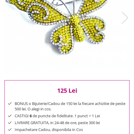
Reduceri
Cele mai noi
Cele mai vandute
Cele mai votate
Cu video
Pret
0 Lei - 100 Lei
100 Lei - 200 Lei
200 Lei - 300 Lei
300 Lei - 500 Lei
500 Lei - 1000 Lei
125 Lei
1000 Lei +
BONUS o Bijuterie/Cadou de 150 lei la fiecare achizitie de peste
500 lei. O alegi in cos.
CASTIGI
6
de puncte de fidelitate. 1 punct = 1 Lei
LIVRARE GRATUITA, in 24-48 de ore, peste 300 lei
Impachetare Cadou, disponibila in Cos