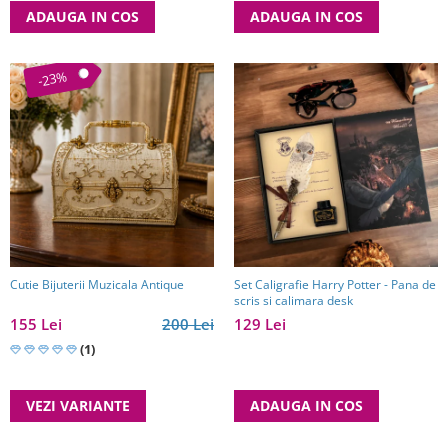
ADAUGA IN COS
ADAUGA IN COS
-23%
Cutie Bijuterii Muzicala Antique
Set Caligrafie Harry Potter - Pana de
scris si calimara desk
155 Lei
200 Lei
129 Lei
(1)
VEZI VARIANTE
ADAUGA IN COS