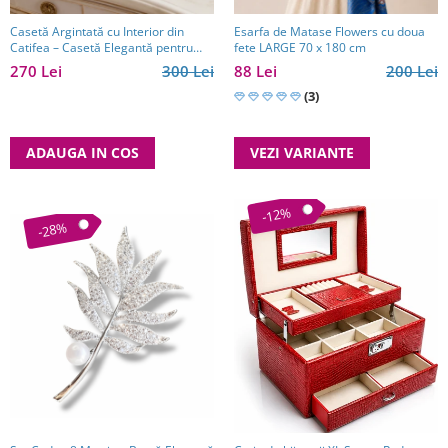
Casetă Argintată cu Interior din
Esarfa de Matase Flowers cu doua
Catifea – Casetă Elegantă pentru
fete LARGE 70 x 180 cm
Bijuterii, Model cu Păun
270 Lei
300 Lei
88 Lei
200 Lei
(3)
ADAUGA IN COS
VEZI VARIANTE
-12%
-28%