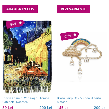
ADAUGA IN COS
VEZI VARIANTE
-56%
-28%
Esarfa Casmir - Van Gogh - Terasa
Brosa Rainy Day & Cadou Esarfa
Cafenelei Noaptea
Matase
89 Lei
200 Lei
145 Lei
200 Lei