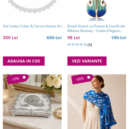
Reduceri
Cele mai noi
Cele mai vandute
Cele mai votate
Set Cadou Colier & Cercei Hearts Ari
Broșă Vioară cu Fluture & Eșarfă din
Mătase Borealy – Cadou Elegant
Cu video
pentru Femei
300 Lei
600 Lei
98 Lei
180 Lei
Pret
(1)
0 Lei - 100 Lei
100 Lei - 200 Lei
ADAUGA IN COS
VEZI VARIANTE
200 Lei - 300 Lei
300 Lei - 500 Lei
-10%
-56%
500 Lei - 1000 Lei
1000 Lei +