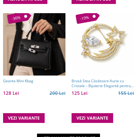
-36%
-19%
Geanta Mini Kbag
Broșă Stea Căzătoare Aurie cu
Cristale – Bijuterie Elegantă pentru
Femei
128 Lei
200 Lei
125 Lei
155 Lei
VEZI VARIANTE
VEZI VARIANTE