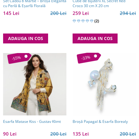
Set Cadou 8 Martie – Broșă Elegantă
Cutie de bijuterii XL Secret Red
cu Perlă & Eșarfă Florală
Croco 30 cm X 20 cm
145 Lei
200 Lei
259 Lei
294 Lei
(2)
ADAUGA IN COS
ADAUGA IN COS
-33%
-55%
Esarfa Matase Kiss - Gustav Klimt
Broşă Papagal & Esarfa Borealy
90 Lei
200 Lei
135 Lei
200 Lei