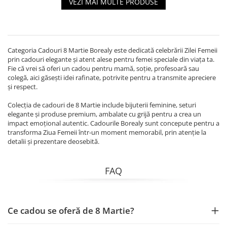
VEZI MAI MULTE PRODUSE
Categoria Cadouri 8 Martie Borealy este dedicată celebrării Zilei Femeii
prin cadouri elegante și atent alese pentru femei speciale din viața ta.
Fie că vrei să oferi un cadou pentru mamă, soție, profesoară sau
colegă, aici găsești idei rafinate, potrivite pentru a transmite apreciere
și respect.
Colecția de cadouri de 8 Martie include bijuterii feminine, seturi
elegante și produse premium, ambalate cu grijă pentru a crea un
impact emoțional autentic. Cadourile Borealy sunt concepute pentru a
transforma Ziua Femeii într-un moment memorabil, prin atenție la
detalii și prezentare deosebită.
FAQ
Ce cadou se oferă de 8 Martie?