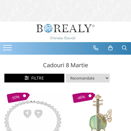
Bijuterii
Tipuri
Inele
Cercei
Bratari
Coliere
Cadouri 8 Martie
Seturi
FILTRE
Brose
Tiare
Destinatari
-50%
-46%
Bijuterii Femei
Bijuterii Copii
Bijuterii Mirese
Selectii