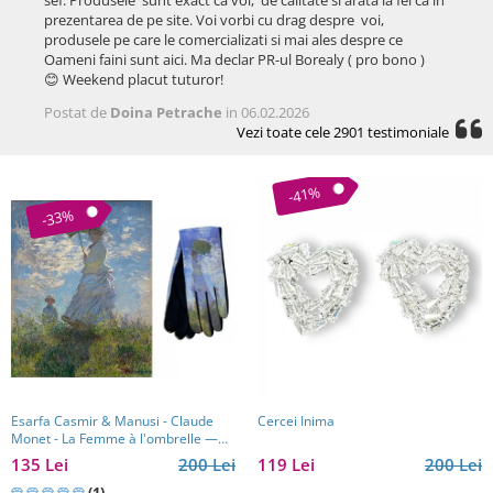
prezentarea de pe site. Voi vorbi cu drag despre voi,
produsele pe care le comercializati si mai ales despre ce
Oameni faini sunt aici. Ma declar PR-ul Borealy ( pro bono )
😊 Weekend placut tuturor!
Postat de
Doina Petrache
in 06.02.2026
Vezi toate cele 2901 testimoniale
-41%
-33%
Esarfa Casmir & Manusi - Claude
Cercei Inima
Monet - La Femme à l'ombrelle —
Madame Monet et son fils
135 Lei
200 Lei
119 Lei
200 Lei
(1)