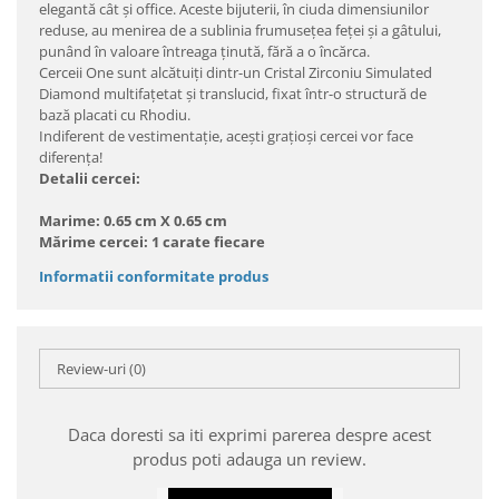
elegantă cât şi office. Aceste bijuterii, în ciuda dimensiunilor
reduse, au menirea de a sublinia frumuseţea feţei şi a gâtului,
punând în valoare întreaga ţinută, fără a o încărca.
Cerceii One sunt alcătuiţi dintr-un Cristal Zirconiu Simulated
Diamond multifaţetat şi translucid, fixat într-o structură de
bază placati cu Rhodiu.
Indiferent de vestimentaţie, aceşti graţioşi cercei vor face
diferenţa!
Detalii cercei:
Marime: 0.65 cm X 0.65 cm
Mărime cercei: 1 carate fiecare
Informatii conformitate produs
Review-uri
(0)
Daca doresti sa iti exprimi parerea despre acest
produs poti adauga un review.