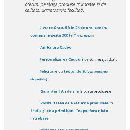
oferim, pe lânga produse frumoase și de
calitate, urmatoarele facilitați:
Livrare Gratuită in 24 de ore, pentru
comenzile peste 300 lei*
(vezi detalii)
Ambalare Cadou
Personalizarea Cadourilor
cu mesajul dorit
Felicitare cu textul dorit
(
vezi modelele
disponibile
)
Garanție
1 An de zile
la toate produsele
Posibilitatea de a returna produsele în
14 zile
și de a primi
banii înapoi fara nici o
întrebare