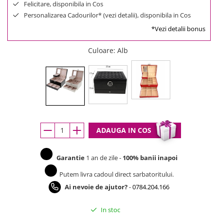
Felicitare, disponibila in Cos
Personalizarea Cadourilor* (vezi detalii), disponibila in Cos
*Vezi detalii bonus
Culoare
: Alb
ADAUGA IN COS
Garantie
1 an de zile -
100% banii inapoi
Putem livra cadoul direct sarbatoritului.
Ai nevoie de ajutor?
-
0784.204.166
In stoc