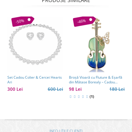
PRODUSE SIMILARE
-50%
-46%
Set Cadou Colier & Cercei Hearts
Broșă Vioară cu Fluture & Eșarfă
Ari
din Mătase Borealy – Cadou
Elegant pentru Femei
300 Lei
600 Lei
98 Lei
180 Lei
(1)
INFO UTILE CLIENTI