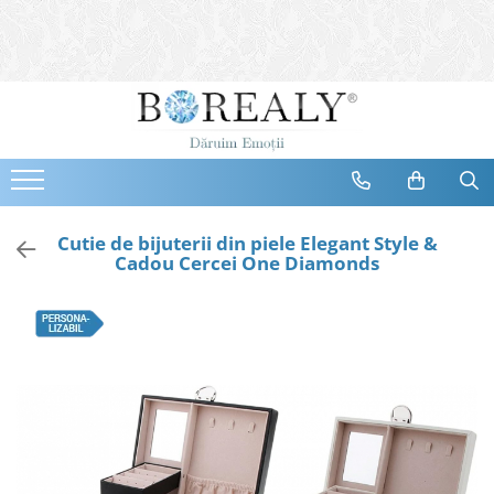
Bijuterii
Tipuri
Inele
Cercei
Bratari
Coliere
Cutie de bijuterii din piele Elegant Style &
Cadou Cercei One Diamonds
Seturi
Brose
Tiare
Destinatari
Bijuterii Femei
Bijuterii Copii
Bijuterii Mirese
Selectii