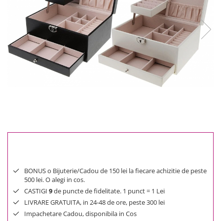
Reduceri
Cele mai noi
Cele mai vandute
Cele mai votate
Cu video
Pret
0 Lei - 100 Lei
100 Lei - 200 Lei
200 Lei - 300 Lei
300 Lei - 500 Lei
500 Lei - 1000 Lei
1000 Lei +
BONUS o Bijuterie/Cadou de 150 lei la fiecare achizitie de peste
500 lei. O alegi in cos.
CASTIGI
9
de puncte de fidelitate. 1 punct = 1 Lei
LIVRARE GRATUITA, in 24-48 de ore, peste 300 lei
Impachetare Cadou, disponibila in Cos