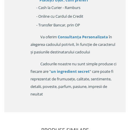
Platești Ușor
, cum preferi
- Cash la Curier - Ramburs
- Online cu Cardul de Credit
- Transfer Bancar, prin OP
Va oferim
Consultanța Personalizata
în
alegerea cadoulul potrivit, în funcție de caracterul
și pasiunile destinatarului cadoului
Cadourile noastre nu sunt simple produse ci
fiecare are "
un ingredient secret
" care poate fi
reprezentat de frumusețe, calitate, sentimente,
detalii, poveste, parfum, pasiune, impresii de
neuitat