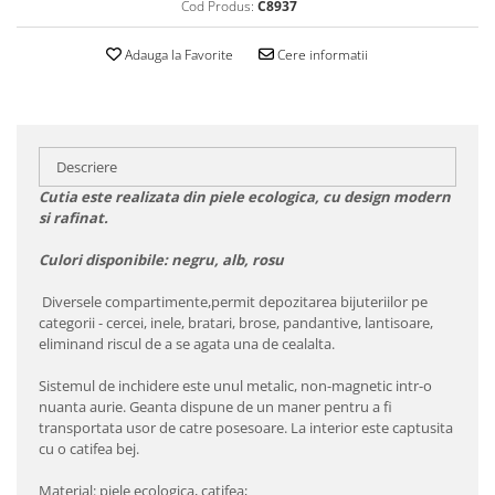
Cod Produs:
C8937
Adauga la Favorite
Cere informatii
Descriere
Cutia este realizata din piele ecologica, cu design modern
si rafinat.
Culori disponibile: negru, alb, rosu
Diversele compartimente,permit depozitarea bijuteriilor pe
categorii - cercei, inele, bratari, brose, pandantive, lantisoare,
eliminand riscul de a se agata una de cealalta.
Sistemul de inchidere este unul metalic, non-magnetic intr-o
nuanta aurie. Geanta dispune de un maner pentru a fi
transportata usor de catre posesoare. La interior este captusita
cu o catifea bej.
Material: piele ecologica, catifea;