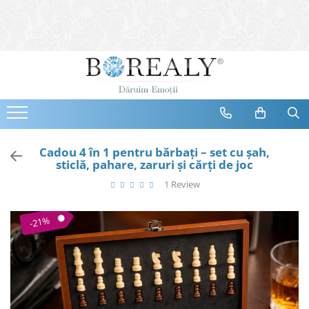
Bijuterii
Tipuri
Inele
Cercei
Bratari
Coliere
Cadou 4 în 1 pentru bărbați – set cu șah,
sticlă, pahare, zaruri și cărți de joc
Seturi
1 Review
Brose
Tiare
-21%
Destinatari
Bijuterii Femei
Bijuterii Copii
Bijuterii Mirese
Selectii