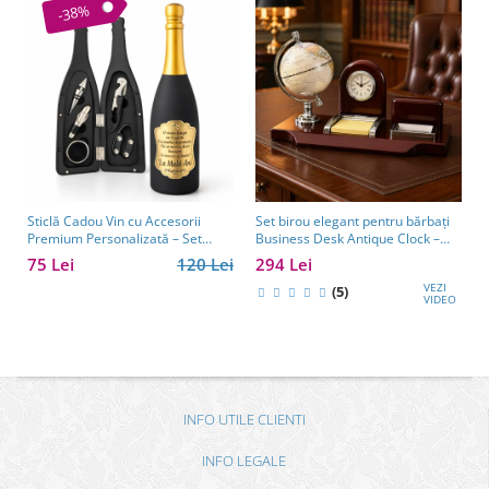
-38%
Sticlă Cadou Vin cu Accesorii
Set birou elegant pentru bărbați
Premium Personalizată – Set
Business Desk Antique Clock –
Elegant pentru Bărbați
cadou premium pentru șef, soț
75 Lei
120 Lei
294 Lei
sau partener de afaceri
VEZI
(5)
VIDEO
INFO UTILE CLIENTI
INFO LEGALE