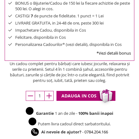
BONUS o Bijuterie/Cadou de 150 lei la fiecare achizitie de peste
500 lei. O alegi in cos.
CASTIGI
7
de puncte de fidelitate. 1 punct = 1 Lei
LIVRARE GRATUITA, in 24-48 de ore, peste 300 lei
Impachetare Cadou, disponibila in Cos
Felicitare, disponibila in Cos
Personalizarea Cadourilor* (vezi detalii), disponibila in Cos
*Vezi detalii bonus
Un cadou complet pentru bărbați care iubesc jocurile, relaxarea și
serile cu prietenii. Setul 4 în 1 combină șahul, accesoriile pentru
băuturi, zarurile și cărțile de joc într-o cutie elegantă, fiind potrivit
pentru soț, iubit, tată, prieten sau coleg.
ADAUGA IN COS
Garantie
1 an de zile -
100% banii inapoi
Putem livra cadoul direct sarbatoritului.
Ai nevoie de ajutor?
-
0784.204.166