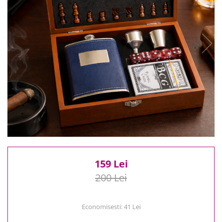
Reduceri
Cele mai noi
Cele mai vandute
Cele mai votate
Cu video
Pret
0 Lei - 100 Lei
100 Lei - 200 Lei
200 Lei - 300 Lei
300 Lei - 500 Lei
500 Lei - 1000 Lei
1000 Lei +
159 Lei
200 Lei
Economisesti:
41
Lei