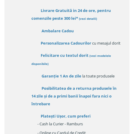
Livrare Gratuită in 24 de ore, pentru
comenzile peste 300 lei*
(vezi detalii)
Ambalare Cadou
Personalizarea Cadourilor
cu mesajul dorit
Felicitare cu textul dorit
(
vezi modelele
disponibile
)
Garanție
1 An de zile
la toate produsele
Posibilitatea de a returna produsele în
14 zile
și de a primi
banii înapoi fara nici o
întrebare
Platești Ușor
, cum preferi
- Cash la Curier - Ramburs
- Online cu Cardul de Credit