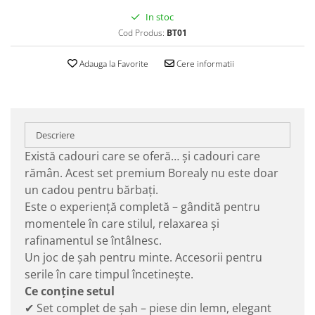
In stoc
Cod Produs:
BT01
Adauga la Favorite
Cere informatii
Descriere
Există cadouri care se oferă… și cadouri care
rămân. Acest set premium Borealy nu este doar
un cadou pentru bărbați.
Este o experiență completă – gândită pentru
momentele în care stilul, relaxarea și
rafinamentul se întâlnesc.
Un joc de șah pentru minte. Accesorii pentru
serile în care timpul încetinește.
Ce conține setul
✔ Set complet de șah – piese din lemn, elegant