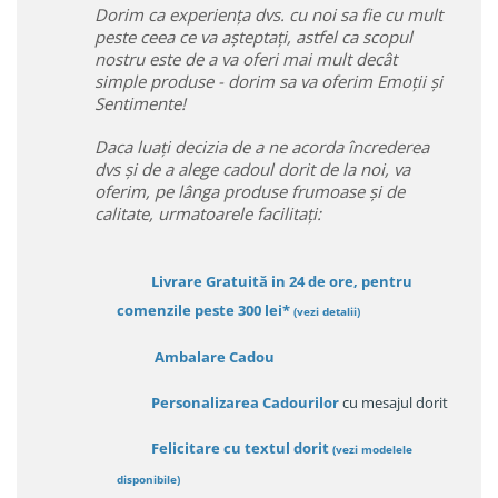
Dorim ca experiența dvs. cu noi sa fie cu mult
peste ceea ce va așteptați, astfel ca scopul
nostru este de a va oferi mai mult decât
simple produse - dorim sa va oferim Emoții și
Sentimente!
Daca luați decizia de a ne acorda încrederea
dvs și de a alege cadoul dorit de la noi, va
oferim, pe lânga produse frumoase și de
calitate, urmatoarele facilitați:
Livrare Gratuită in 24 de ore, pentru
comenzile peste 300 lei*
(vezi detalii)
Ambalare Cadou
Personalizarea Cadourilor
cu mesajul dorit
Felicitare cu textul dorit
(
vezi modelele
disponibile
)