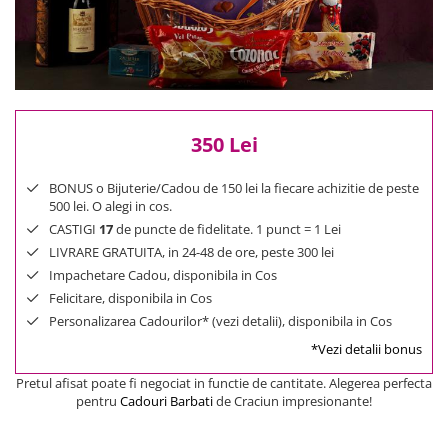
Reduceri
Cele mai noi
Cele mai vandute
Cele mai votate
Cu video
350 Lei
Pret
0 Lei - 100 Lei
BONUS o Bijuterie/Cadou de 150 lei la fiecare achizitie de peste
100 Lei - 200 Lei
500 lei. O alegi in cos.
200 Lei - 300 Lei
CASTIGI
17
de puncte de fidelitate. 1 punct = 1 Lei
300 Lei - 500 Lei
LIVRARE GRATUITA, in 24-48 de ore, peste 300 lei
Impachetare Cadou, disponibila in Cos
500 Lei - 1000 Lei
Felicitare, disponibila in Cos
1000 Lei +
Personalizarea Cadourilor* (vezi detalii), disponibila in Cos
*Vezi detalii bonus
Pretul afisat poate fi negociat in functie de cantitate. Alegerea perfecta
pentru
Cadouri Barbati
de Craciun impresionante!