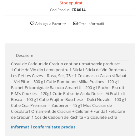
Stoc epuizat
Cod Produs:
CRA014
Adauga la Favorite
Cere informatii
Descriere
Cosul de Cadouri de Craciun contine urmatoarele produse:
1 Cutie de Vin din Lemn pentru 1 Sticla1 Sticla de Vin Bordeaux -
Les Petites Caves – Rosu, Sec, 75 cl1 Cozonac cu Cacao si Rahat
– Vel Pitar – 500 g1 Cutie Bomboane Milka Pralines - 120 g1
Pachet Pricomigdale Balocco Amaretti – 200 g1 Pachet Biscuti
PIM’s Cookies – 120g1 Cutie Patiserie Asolo Dolce – Ai Frutti di
Bosco – 100 g1 Cutie Prajituri Buschese – Dolci Nuvole – 100 g1
Cutie Ceai Premium – Zauberer – 45 g1 Mos Craciun de
Ciocolata1 Ornament de Craciun + Celofan + Funda1 Felicitare
de Craciun 1 Cos de Cadouri de Rachita + 2 Cosulete Extra
Informatii conformitate produs