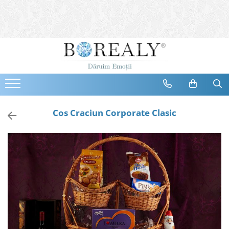
Bijuterii
Tipuri
Inele
Cercei
Bratari
Coliere
Cos Craciun Corporate Clasic
Seturi
Brose
Tiare
Destinatari
Bijuterii Femei
Bijuterii Copii
Bijuterii Mirese
Selectii