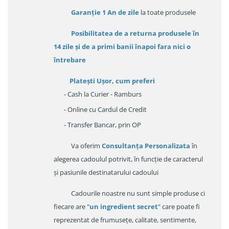
Garanție
1 An de zile
la toate produsele
Posibilitatea de a returna produsele în
14 zile
și de a primi
banii înapoi fara nici o
întrebare
Platești Ușor
, cum preferi
- Cash la Curier - Ramburs
- Online cu Cardul de Credit
- Transfer Bancar, prin OP
Va oferim
Consultanța Personalizata
în
alegerea cadoulul potrivit, în funcție de caracterul
și pasiunile destinatarului cadoului
Cadourile noastre nu sunt simple produse ci
fiecare are "
un ingredient secret
" care poate fi
reprezentat de frumusețe, calitate, sentimente,