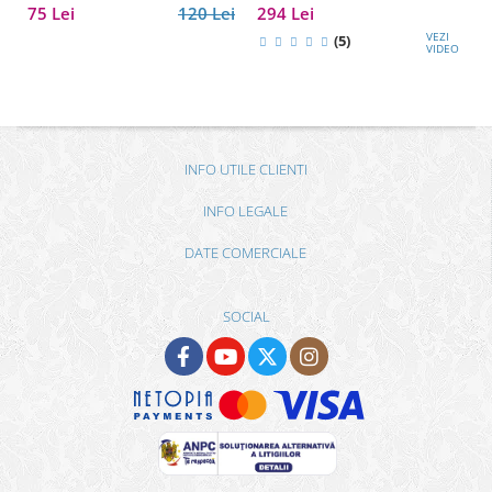
Elegant pentru Bărbați
cadou premium pentru șef, soț
75 Lei
120 Lei
294 Lei
sau partener de afaceri
VEZI
(5)
VIDEO
INFO UTILE CLIENTI
INFO LEGALE
DATE COMERCIALE
SOCIAL