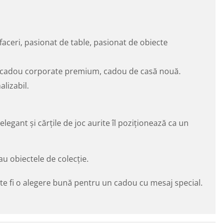
afaceri, pasionat de table, pasionat de obiecte
e, cadou corporate premium, cadou de casă nouă.
lizabil.
legant și cărțile de joc aurite îl poziționează ca un
au obiectele de colecție.
ate fi o alegere bună pentru un cadou cu mesaj special.