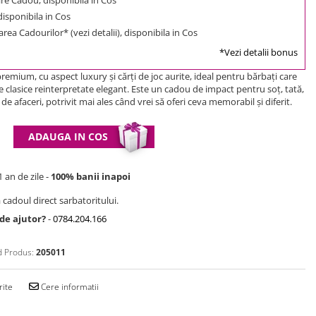
 disponibila in Cos
rea Cadourilor* (vezi detalii), disponibila in Cos
*Vezi detalii bonus
remium, cu aspect luxury și cărți de joc aurite, ideal pentru bărbați care
le clasice reinterpretate elegant. Este un cadou de impact pentru soț, tată,
de afaceri, potrivit mai ales când vrei să oferi ceva memorabil și diferit.
ADAUGA IN COS
 an de zile -
100% banii inapoi
 cadoul direct sarbatoritului.
 de ajutor?
-
0784.204.166
 Produs:
205011
rite
Cere informatii