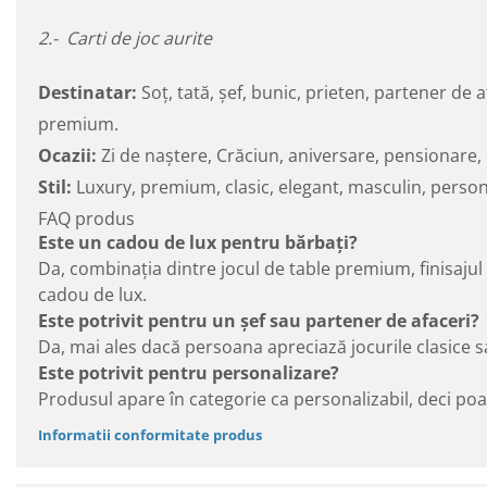
2.- Carti de joc aurite
Destinatar:
Soț, tată, șef, bunic, prieten, partener de 
premium.
Ocazii:
Zi de naștere, Crăciun, aniversare, pensionar
Stil:
Luxury, premium, clasic, elegant, masculin, persona
FAQ produs
Este un cadou de lux pentru bărbați?
Da, combinația dintre jocul de table premium, finisajul e
cadou de lux.
Este potrivit pentru un șef sau partener de afaceri?
Da, mai ales dacă persoana apreciază jocurile clasice s
Este potrivit pentru personalizare?
Produsul apare în categorie ca personalizabil, deci po
Informatii conformitate produs