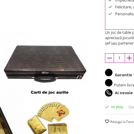
Felicitare,
Personaliza
Un joc de table p
apreciază jocuri
șef sau partener 
Garantie
1
Putem livra
Ai nevoie
In stoc
Cod
Adauga la Favo