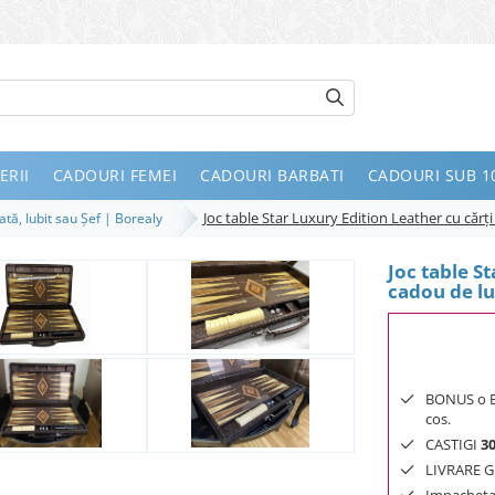
ERII
CADOURI FEMEI
CADOURI BARBATI
CADOURI SUB 10
Joc table Star Luxury Edition Leather cu cărț
ată, Iubit sau Șef | Borealy
Joc table St
cadou de lu
BONUS o Bij
cos.
CASTIGI
3
LIVRARE GR
Impachetar