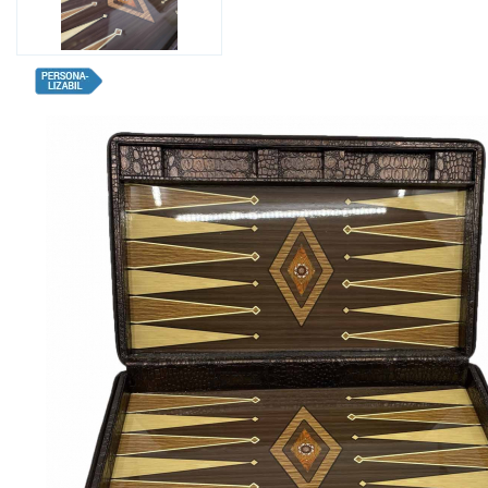
Bijuterii Mirese
Selectii
Reduceri
Cele mai noi
Cele mai vandute
Cele mai votate
Cu video
Pret
0 Lei - 100 Lei
100 Lei - 200 Lei
200 Lei - 300 Lei
300 Lei - 500 Lei
500 Lei - 1000 Lei
1000 Lei +