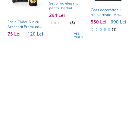
Set birou elegant
pentru bărbați
Ceas decorativ cu
S
Business Desk
294 Lei
nisip artistic - Art
c
Antique Clock –
Table Clock
A
550 Lei
690 Lei
2
Sticlă Cadou Vin cu
cadou premium
(5)
E
Accesorii Premium
pentru șef, soț sau
(1)
M
Personalizată – Set
partener de afaceri
75 Lei
120 Lei
VEZI
Elegant pentru
VIDEO
Bărbați