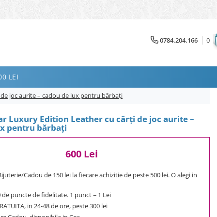
0784.204.166
0
0 LEI
i de joc aurite – cadou de lux pentru bărbați
ar Luxury Edition Leather cu cărți de joc aurite –
x pentru bărbați
600 Lei
uterie/Cadou de 150 lei la fiecare achizitie de peste 500 lei. O alegi in
0
de puncte de fidelitate. 1 punct = 1 Lei
ATUITA, in 24-48 de ore, peste 300 lei
e Cadou, disponibila in Cos