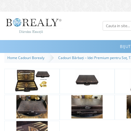
Bijuterii
Tipuri
Inele
BIJUT
Cercei
Home Cadouri Borealy
Cadouri Bărbați – Idei Premium pentru Soț, T
Bratari
Coliere
Seturi
Brose
Tiare
Destinatari
Bijuterii Femei
Bijuterii Copii