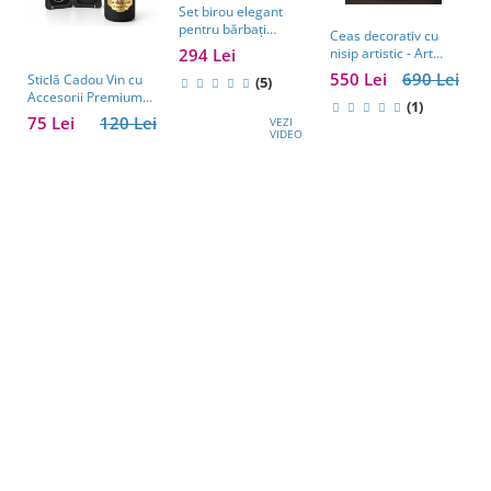
Set birou elegant
pentru bărbați
Ceas decorativ cu
S
Business Desk
294 Lei
nisip artistic - Art
c
Antique Clock –
Table Clock
A
550 Lei
690 Lei
2
Sticlă Cadou Vin cu
cadou premium
(5)
E
Accesorii Premium
pentru șef, soț sau
(1)
M
Personalizată – Set
partener de afaceri
75 Lei
120 Lei
VEZI
Elegant pentru
VIDEO
Bărbați