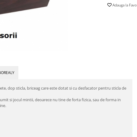
Adauga la Favo
BOREALY
ete, dop sticla, briceag care este dotat si cu desfacator pentru sticla de
it si jocul mintii, deoarece nu tine de forta fizica, sau de forma in
sine.