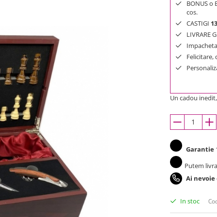
BONUS o Bij
cos.
CASTIGI
1
LIVRARE GR
Impachetar
Felicitare,
Personaliza
Un cadou inedit
Garantie
1
Putem livra
Ai nevoie
In stoc
Cod