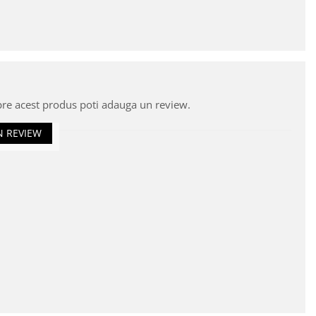
pre acest produs poti adauga un review.
N REVIEW