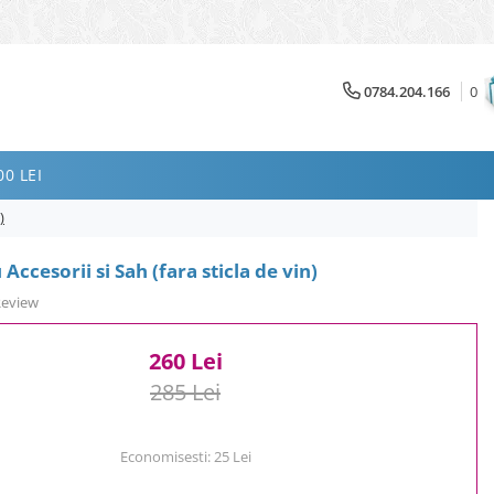
0784.204.166
0
0 LEI
)
 Accesorii si Sah (fara sticla de vin)
Review
260 Lei
285 Lei
Economisesti:
25
Lei