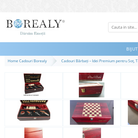
Bijuterii
Tipuri
Inele
BIJUT
Cercei
Home Cadouri Borealy
Cadouri Bărbați – Idei Premium pentru Soț, T
Bratari
Coliere
Seturi
Brose
Tiare
Destinatari
Bijuterii Femei
Bijuterii Copii