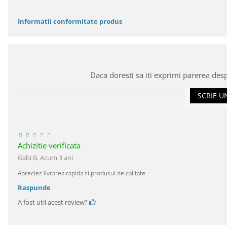
Informatii conformitate produs
Daca doresti sa iti exprimi parerea des
SCRIE U
Achizitie verificata
Gabi B,
Acum 3 ani
Apreciez livrarea rapida si produsul de calitate.
Raspunde
A fost util acest review?