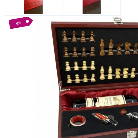
Bijuterii Mirese
Selectii
Reduceri
-9%
Cele mai noi
Cele mai vandute
Cele mai votate
Cu video
Pret
0 Lei - 100 Lei
100 Lei - 200 Lei
200 Lei - 300 Lei
300 Lei - 500 Lei
500 Lei - 1000 Lei
1000 Lei +