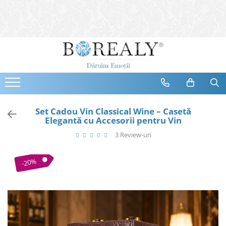
Bijuterii
Tipuri
Inele
Cercei
Bratari
Coliere
Set Cadou Vin Classical Wine – Casetă
Elegantă cu Accesorii pentru Vin
Seturi
3 Review-uri
Brose
Tiare
-20%
Destinatari
Bijuterii Femei
Bijuterii Copii
Bijuterii Mirese
Selectii