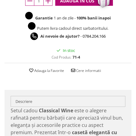
ADAUGA IN COS
Garantie
1 an de zile -
100% banii inapoi
Putem livra cadoul direct sarbatoritului.
Ai nevoie de ajutor?
-
0784.204.166
In stoc
Cod Produs:
71-4
Adauga la Favorite
Cere informatii
Descriere
Setul cadou
Classical Wine
este o alegere
rafinată pentru bărbații care apreciază vinul bun,
eleganța și accesoriile practice cu aspect
premium. Prezentat într-o
casetă elegantă cu