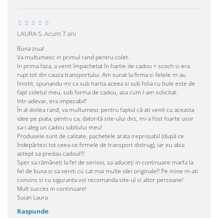
LAURA S,
Acum 7 ani
Buna ziua!
Va multumesc in primul rand pentru colet.
In prima faza, a venit împachetat în hartie de cadou + scoch si era
rupt tot din cauza transportului. Am sunat la firma si fetele m-au
linistit, spunandu-mi ca sub hartia aceea si sub folia cu bule este de
fapt coletul meu, sub forma de cadou, asa cum l-am solicitat.
Intr-adevar, era impecabil!
În al doilea rand, va multumesc pentru faptul că ati venit cu aceasta
idee pe piata, pentru ca, datorită site-ului dvs, mi-a fost foarte usor
sa-i aleg un cadou iubitului meu!
Produsele sunt de calitate, pachetele arata ireproșabil (după ce
îndepărtezi tot ceea ce firmele de transport distrug), iar eu abia
astept sa predau cadoul!!!
Sper sa rămâneți la fel de seriosi, sa aduceți in continuare marfa la
fel de buna si sa veniti cu cat mai multe idei originale!! Pe mine m-ati
convins si cu siguranta voi recomanda site-ul si altor persoane!
Mult succes in continuare!
Suian Laura
Raspunde