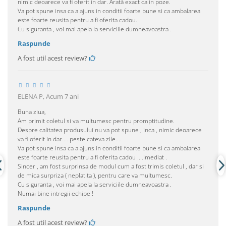
nimic deoarece va fi oferit in dar. Arată exact ca in poze.
Va pot spune insa ca a ajuns in conditii foarte bune si ca ambalarea
este foarte reusita pentru a fi oferita cadou.
Cu siguranta , voi mai apela la serviciile dumneavoastra .
Raspunde
A fost util acest review?
ELENA P,
Acum 7 ani
Buna ziua,
Am primit coletul si va multumesc pentru promptitudine.
Despre calitatea produsului nu va pot spune , inca , nimic deoarece
va fi oferit in dar.... peste cateva zile....
Va pot spune insa ca a ajuns in conditii foarte bune si ca ambalarea
este foarte reusita pentru a fi oferita cadou ....imediat .
Sincer , am fost surprinsa de modul cum a fost trimis coletul , dar si
de mica surpriza ( neplatita ), pentru care va multumesc.
Cu siguranta , voi mai apela la serviciile dumneavoastra .
Numai bine intregii echipe !
Raspunde
A fost util acest review?