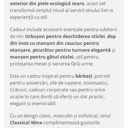
exterior din piele ecologică maro
, acest set
transformă simplul ritual al servirii vinului într-o
experiență cu stil.
Cadoul include accesorii esențiale pentru iubitorii
de vin:
tirbușon pentru deschiderea sticlei
,
dop
din inox cu manșon din cauciuc pentru
etanșare
,
picurător pentru turnare elegantă
și
manșon pentru gâtul sticlei
, util pentru
protejarea mesei și servirea fără urme.
Este un cadou inspirat pentru
bărbați
, potrivit
pentru aniversări, zile de naștere, onomastici,
Crăciun, cadouri corporate sau pentru orice
ocazie în care doriți să oferiți un dar practic,
elegant și memorabil.
Cu un design clasic, masculin și sofisticat, setul
Classical Wine
complimentează gusturile