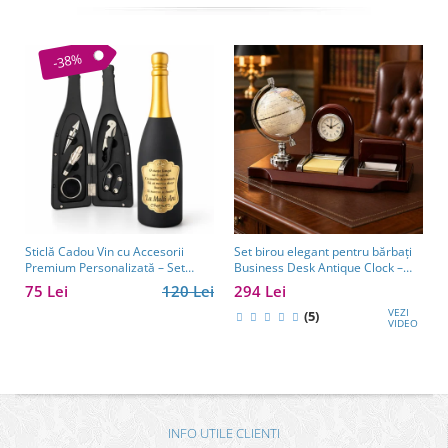
-38%
Sticlă Cadou Vin cu Accesorii
Set birou elegant pentru bărbați
Premium Personalizată – Set
Business Desk Antique Clock –
Elegant pentru Bărbați
cadou premium pentru șef, soț
75 Lei
120 Lei
294 Lei
sau partener de afaceri
VEZI
(5)
VIDEO
INFO UTILE CLIENTI