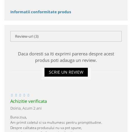
Informatii conformitate produs
Review-uri
(3)
Daca doresti sa iti exprimi parerea despre acest
produs poti adauga un review.
SCRIE UN REVIEW
Achizitie verificata
Doina,
Acum 2 ani
Buna ziua,
Am primit coletul si va multumesc pentru promptitudine.
Despre calitatea produsului nu va pot spune,