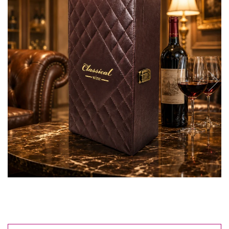
Reduceri
Cele mai noi
Cele mai vandute
Cele mai votate
Cu video
Pret
0 Lei - 100 Lei
100 Lei - 200 Lei
200 Lei - 300 Lei
300 Lei - 500 Lei
500 Lei - 1000 Lei
1000 Lei +