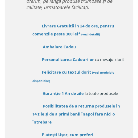
oferim, pe lânga produse frumoase și de
calitate, urmatoarele facilitați:
Livrare Gratuită in 24 de ore, pentru
comenzile peste 300 lei*
(vezi detalii)
Ambalare Cadou
Personalizarea Cadourilor
cu mesajul dorit
Felicitare cu textul dorit
(
vezi modelele
disponibile
)
Garanție
1 An de zile
la toate produsele
Posibilitatea de a returna produsele în
14 zile
și de a primi
banii înapoi fara nici o
întrebare
Platești Ușor
, cum preferi