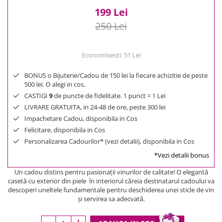
199 Lei
250 Lei
Economisesti:
51
Lei
BONUS o Bijuterie/Cadou de 150 lei la fiecare achizitie de peste
500 lei. O alegi in cos.
CASTIGI
9
de puncte de fidelitate. 1 punct = 1 Lei
LIVRARE GRATUITA, in 24-48 de ore, peste 300 lei
Impachetare Cadou, disponibila in Cos
Felicitare, disponibila in Cos
Personalizarea Cadourilor* (vezi detalii), disponibila in Cos
*Vezi detalii bonus
Un cadou distins pentru pasionaţii vinurilor de calitate! O elegantă
casetă cu exterior din piele în interiorul căreia destinatarul cadoului va
descoperi uneltele fundamentale pentru deschiderea unei sticle de vin
şi servirea sa adecvată.