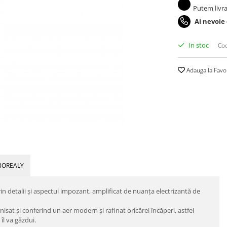
Putem livra
Ai nevoie
In stoc
Cod
Adauga la Favo
BOREALY
 detalii şi aspectul impozant, amplificat de nuanţa electrizantă de
isat şi conferind un aer modern şi rafinat oricărei încăperi, astfel
îl va găzdui.