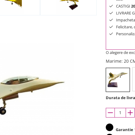
CASTIGI
2
LIVRARE GR
Impachetar
Felicitare,
Personaliza
O alegere de exc
Marime
: 20 
Durata de livra
Garantie
1