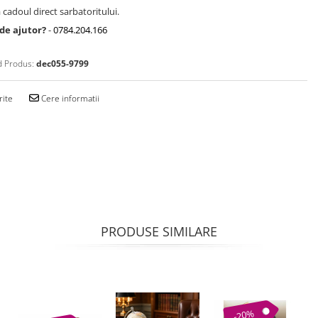
 cadoul direct sarbatoritului.
 de ajutor?
-
0784.204.166
 Produs:
dec055-9799
rite
Cere informatii
PRODUSE SIMILARE
-20%