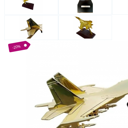
Bijuterii Mirese
Selectii
Reduceri
Cele mai noi
Cele mai vandute
Cele mai votate
-20%
Cu video
Pret
0 Lei - 100 Lei
100 Lei - 200 Lei
200 Lei - 300 Lei
300 Lei - 500 Lei
500 Lei - 1000 Lei
1000 Lei +