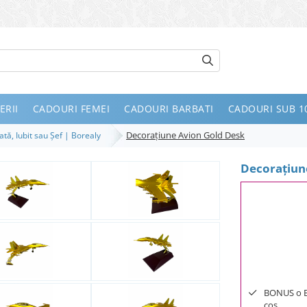
ERII
CADOURI FEMEI
CADOURI BARBATI
CADOURI SUB 10
Decorațiune Avion Gold Desk
ată, Iubit sau Șef | Borealy
Decorațiun
BONUS o Bij
cos.