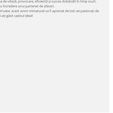
 de viteză, provocare, eficienţă şi succes dobândit în timp scurt,
cu încredere unui partener de afaceri.
uiesc acest avion miniatural va fi apreciat de toţi cei pasionaţi de
aţi găsit cadoul ideal!