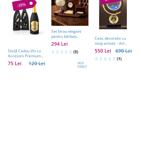
-38%
Set birou elegant
pentru bărbați
Ceas decorativ cu
S
Business Desk
294 Lei
nisip artistic - Art
c
Antique Clock –
Table Clock
A
550 Lei
690 Lei
2
Sticlă Cadou Vin cu
cadou premium
(5)
E
Accesorii Premium
pentru șef, soț sau
(1)
M
Personalizată – Set
partener de afaceri
75 Lei
120 Lei
VEZI
Elegant pentru
VIDEO
Bărbați