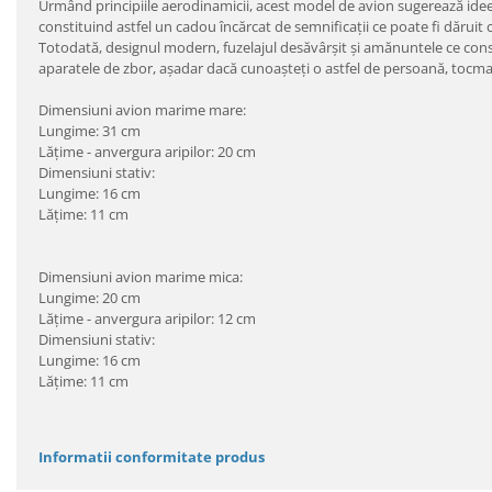
Urmând principiile aerodinamicii, acest model de avion sugerează ideea
constituind astfel un cadou încărcat de semnificaţii ce poate fi dăruit 
Totodată, designul modern, fuzelajul desăvârşit şi amănuntele ce constr
aparatele de zbor, aşadar dacă cunoaşteţi o astfel de persoană, tocmai 
Dimensiuni avion marime mare:
Lungime: 31 cm
Lățime - anvergura aripilor: 20 cm
Dimensiuni stativ:
Lungime: 16 cm
Lățime: 11 cm
Dimensiuni avion marime mica:
Lungime: 20 cm
Lățime - anvergura aripilor: 12 cm
Dimensiuni stativ:
Lungime: 16 cm
Lățime: 11 cm
Informatii conformitate produs