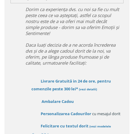
Dorim ca experiența dvs. cu noi sa fie cu mult
peste ceea ce va așteptați, astfel ca scopul
nostru este de a va oferi mai mult decât
simple produse - dorim sa va oferim Emoții și
Sentimente!
Daca luați decizia de a ne acorda încrederea
dvs și de a alege cadoul dorit de la noi, va
oferim, pe lânga produse frumoase și de
calitate, urmatoarele facilitați:
Livrare Gratuită in 24 de ore, pentru
comenzile peste 300 lei*
(vezi detalii)
Ambalare Cadou
Personalizarea Cadourilor
cu mesajul dorit
Felicitare cu textul dorit
(
vezi modelele