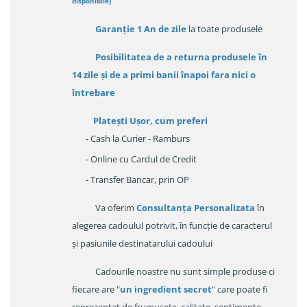
disponibile
)
Garanție
1 An de zile
la toate produsele
Posibilitatea de a returna produsele în
14 zile
și de a primi
banii înapoi fara nici o
întrebare
Platești Ușor
, cum preferi
- Cash la Curier - Ramburs
- Online cu Cardul de Credit
- Transfer Bancar, prin OP
Va oferim
Consultanța Personalizata
în
alegerea cadoulul potrivit, în funcție de caracterul
și pasiunile destinatarului cadoului
Cadourile noastre nu sunt simple produse ci
fiecare are "
un ingredient secret
" care poate fi