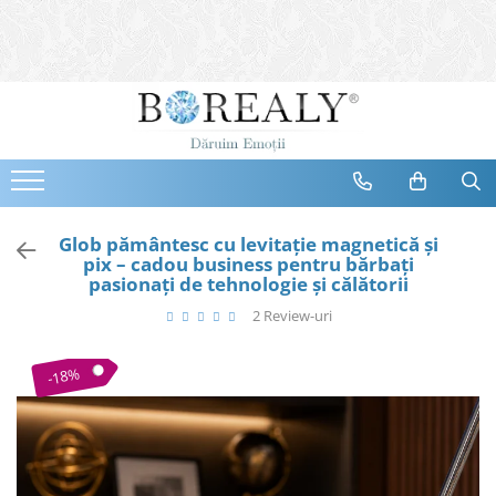
Bijuterii
Tipuri
Inele
Cercei
Bratari
Coliere
Glob pământesc cu levitație magnetică și
pix – cadou business pentru bărbați
Seturi
pasionați de tehnologie și călătorii
Brose
2 Review-uri
Tiare
Destinatari
-18%
Bijuterii Femei
Bijuterii Copii
Bijuterii Mirese
Selectii