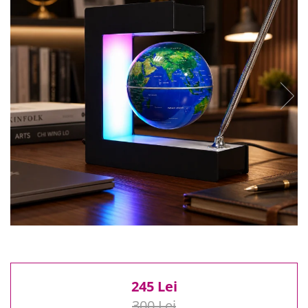
Reduceri
Cele mai noi
Cele mai vandute
Cele mai votate
Cu video
Pret
0 Lei - 100 Lei
100 Lei - 200 Lei
200 Lei - 300 Lei
300 Lei - 500 Lei
500 Lei - 1000 Lei
1000 Lei +
245 Lei
300 Lei