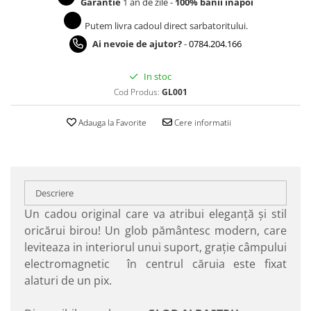
Garantie
1 an de zile -
100% banii inapoi
Putem livra cadoul direct sarbatoritului.
Ai nevoie de ajutor?
-
0784.204.166
In stoc
Cod Produs:
GL001
Adauga la Favorite
Cere informatii
Descriere
Un cadou original care va atribui eleganţă şi stil
oricărui birou! Un glob pământesc modern, care
leviteaza in interiorul unui suport, graţie câmpului
electromagnetic în centrul căruia este fixat
alaturi de un pix.