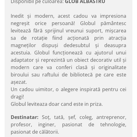
Disponibil pe culoarea:
GLOB ALBASTRU
Inedit şi modern, acest cadou va impresiona
negreşit orice persoană! Globul pământesc
levitează fără sprijinul vreunui suport, mişcarea
sa de rotaţie fiind acţionată prin atracţia
magneţilor dispuşi dedesubtul şi deasupra
acestuia. Globul funcţionează cu ajutorul unui
adaptator şi reprezintă un obiect decorativ util şi
modern care va conferi clasă şi originalitate
biroului sau raftului de bibliotecă pe care este
aşezat.
Un cadou uimitor, o alegere inspirată pentru cei
dragi!
Globul leviteaza doar cand este in priza.
Destinatar:
Soț, tată, șef, coleg, antreprenor,
profesor, inginer, pasionat de tehnologie,
pasionat de călătorii.