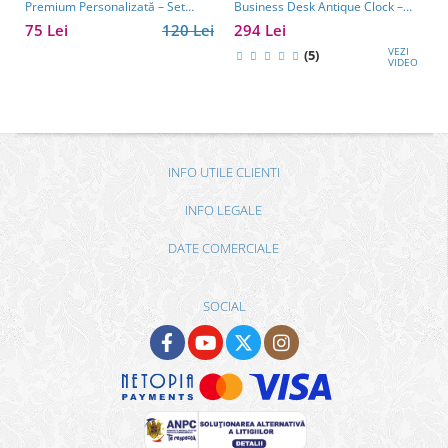
Premium Personalizată – Set
Business Desk Antique Clock –
Elegant pentru Bărbați
cadou premium pentru șef, soț
75 Lei
120 Lei
294 Lei
sau partener de afaceri
VEZI
(5)
VIDEO
INFO UTILE CLIENTI
INFO LEGALE
DATE COMERCIALE
SOCIAL