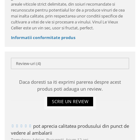
areale viticole strict delimitate, din soiuri recomandate si
recunoscute pentru potentialul lor de a produce vinuri de cea
mai inalta calitate, prin respectarea unor conditii specifice de
cultivare a vitei de vie si procesare a vinului. Vinul Le Vieux
Cellier este un vin sec, usor si fructat, perfect.
Informatii conformitate produs
Review-uri
(4)
Daca doresti sa iti exprimi parerea despre acest
produs poti adauga un review.
SCRIE UN REVIEW
pot aprecia calitatea produsului din punct de
vedere al ambalarii
Tomulescu Adrian, Bucuresti,
Acum 12 ani