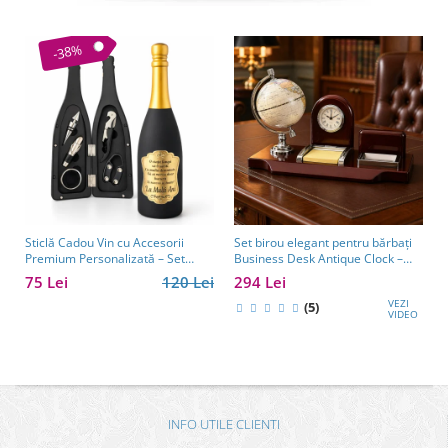
-38%
Sticlă Cadou Vin cu Accesorii
Set birou elegant pentru bărbați
Premium Personalizată – Set
Business Desk Antique Clock –
Elegant pentru Bărbați
cadou premium pentru șef, soț
75 Lei
120 Lei
294 Lei
sau partener de afaceri
VEZI
(5)
VIDEO
INFO UTILE CLIENTI