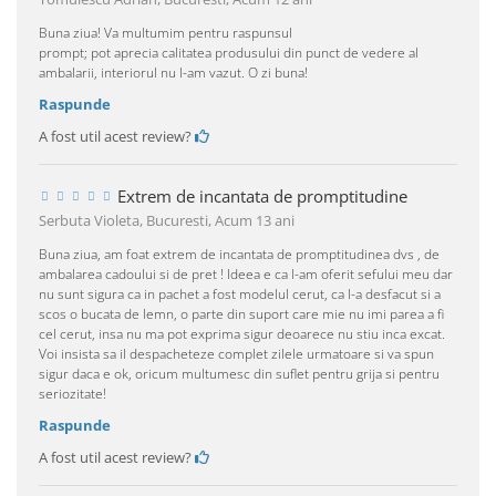
Buna ziua! Va multumim pentru raspunsul
prompt; pot aprecia calitatea produsului din punct de vedere al
ambalarii, interiorul nu l-am vazut. O zi buna!
Raspunde
A fost util acest review?
Extrem de incantata de promptitudine
Serbuta Violeta, Bucuresti,
Acum 13 ani
Buna ziua, am foat extrem de incantata de promptitudinea dvs , de
ambalarea cadoului si de pret ! Ideea e ca l-am oferit sefului meu dar
nu sunt sigura ca in pachet a fost modelul cerut, ca l-a desfacut si a
scos o bucata de lemn, o parte din suport care mie nu imi parea a fi
cel cerut, insa nu ma pot exprima sigur deoarece nu stiu inca excat.
Voi insista sa il despacheteze complet zilele urmatoare si va spun
sigur daca e ok, oricum multumesc din suflet pentru grija si pentru
seriozitate!
Raspunde
A fost util acest review?