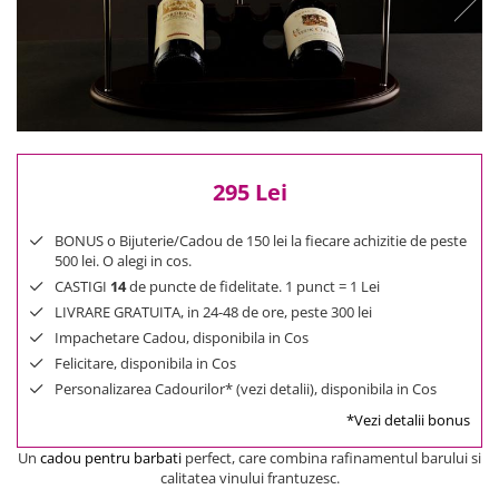
Reduceri
Cele mai noi
Cele mai vandute
Cele mai votate
Cu video
Pret
295 Lei
0 Lei - 100 Lei
100 Lei - 200 Lei
BONUS o Bijuterie/Cadou de 150 lei la fiecare achizitie de peste
200 Lei - 300 Lei
500 lei. O alegi in cos.
300 Lei - 500 Lei
CASTIGI
14
de puncte de fidelitate. 1 punct = 1 Lei
500 Lei - 1000 Lei
LIVRARE GRATUITA, in 24-48 de ore, peste 300 lei
1000 Lei +
Impachetare Cadou, disponibila in Cos
Felicitare, disponibila in Cos
Personalizarea Cadourilor* (vezi detalii), disponibila in Cos
*Vezi detalii bonus
Un
cadou pentru barbati
perfect, care combina rafinamentul barului si
calitatea vinului frantuzesc.