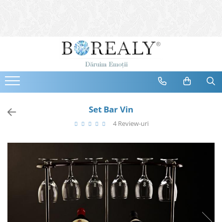
Bijuterii
Tipuri
Inele
Cercei
Bratari
Coliere
Set Bar Vin
Seturi
4 Review-uri
Brose
Tiare
Destinatari
Bijuterii Femei
Bijuterii Copii
Bijuterii Mirese
Selectii