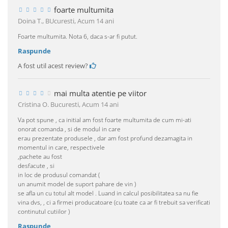
foarte multumita
Doina T., BUcuresti,
Acum 14 ani
Foarte multumita. Nota 6, daca s-ar fi putut.
Raspunde
A fost util acest review?
mai multa atentie pe viitor
Cristina O. Bucuresti,
Acum 14 ani
Va pot spune , ca initial am fost foarte multumita de cum mi-ati
onorat comanda , si de modul in care
erau prezentate produsele , dar am fost profund dezamagita in
momentul in care, respectivele
,pachete au fost
desfacute , si
in loc de produsul comandat (
un anumit model de suport pahare de vin )
se afla un cu totul alt model . Luand in calcul posibilitatea sa nu fie
vina dvs, , ci a firmei producatoare (cu toate ca ar fi trebuit sa verificati
continutul cutiilor )
Raspunde