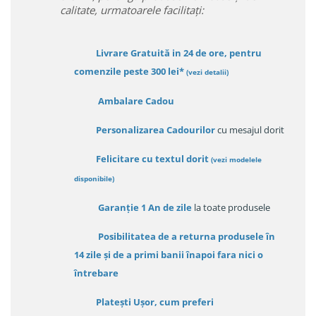
calitate, urmatoarele facilitați:
Livrare Gratuită in 24 de ore, pentru
comenzile peste 300 lei*
(vezi detalii)
Ambalare Cadou
Personalizarea Cadourilor
cu mesajul dorit
Felicitare cu textul dorit
(
vezi modelele
disponibile
)
Garanție
1 An de zile
la toate produsele
Posibilitatea de a returna produsele în
14 zile
și de a primi
banii înapoi fara nici o
întrebare
Platești Ușor
, cum preferi