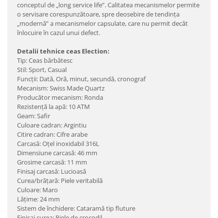
conceptul de „long service life”. Calitatea mecanismelor permite
o servisare corespunzătoare, spre deosebire de tendinţa
„modernă” a mecanismelor capsulate, care nu permit decât
înlocuire în cazul unui defect.
Detalii tehnice ceas Election:
Tip: Ceas bărbătesc
Stil: Sport, Casual
Funcţii: Dată, Oră, minut, secundă, cronograf
Mecanism: Swiss Made Quartz
Producător mecanism: Ronda
Rezistenţă la apă: 10 ATM
Geam: Safir
Culoare cadran: Argintiu
Citire cadran: Cifre arabe
Carcasă: Oţel inoxidabil 316L
Dimensiune carcasă: 46 mm
Grosime carcasă: 11 mm
Finisaj carcasă: Lucioasă
Curea/brăţară: Piele veritabilă
Culoare: Maro
Lăţime: 24 mm
Sistem de închidere: Cataramă tip fluture
Finisaj curea: Piele de crocodil