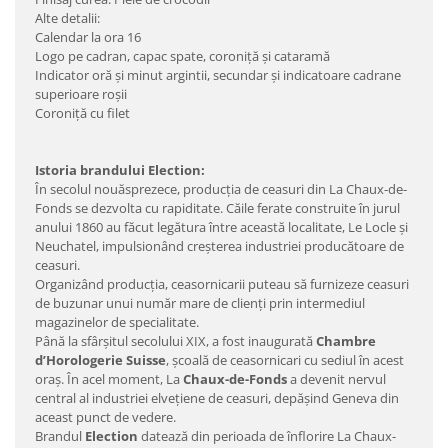
Alte detalii:
Calendar la ora 16
Logo pe cadran, capac spate, coroniţă şi cataramă
Indicator oră şi minut argintii, secundar şi indicatoare cadrane
superioare roşii
Coroniţă cu filet
Istoria brandului Election:
În secolul nouăsprezece, producţia de ceasuri din La Chaux-de-
Fonds se dezvolta cu rapiditate. Căile ferate construite în jurul
anului 1860 au făcut legătura între această localitate, Le Locle şi
Neuchatel, impulsionând creşterea industriei producătoare de
ceasuri.
Organizând producţia, ceasornicarii puteau să furnizeze ceasuri
de buzunar unui număr mare de clienţi prin intermediul
magazinelor de specialitate.
Până la sfârşitul secolului XIX, a fost inaugurată
Chambre
d’Horologerie Suisse
, şcoală de ceasornicari cu sediul în acest
oraş. În acel moment, La
Chaux-de-Fonds
a devenit nervul
central al industriei elveţiene de ceasuri, depăşind Geneva din
aceast punct de vedere.
Brandul
Election
datează din perioada de înflorire La Chaux-