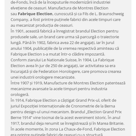
de-Fonds, încă de la începuturile modernizării industriei
elveţiene de ceasuri. Manufactura de Montres Election
sau
Fabrique Election
, cunoscută şi ca Fils de L. Braunschweig
Company, a fost printre puţinele fabrici din acele timpuri care
au mecanizat producţia de ceasuri.
În 1901, această fabrică a înregistrat brandul Election pentru
produsele sale, un brand care urma să parcurgă o traiectorie
lungă. Până în 1902, fabrica avea 22 de angajaţi, iar în jurul
anului 1904, publicaţiile de la vremea respectivă aminteau că
Fabrique Election s-a mutat într-o clădire impozantă.
Conform ziarului Le Nationale Suisse, în 1904, La Fabrique
Election avea în jur de 250 de angajaţi, iar activitatea sa era
încurajată şi de Federation Horologere, care promova crearea
unei industrii orologere mecanizate.
Între 1907 şi 1919, Manufacture de Montres Election patentează
mecanizme avansate la acele timpuri pentru industria
orologeră.
În 1914, Fabrique Election a câştigat Grand Prix-ul, oferit de
juriul Expoziţiei Internaţionale de Cronometrie de la Berna
pentru design-ul unui mecanism. Brandul „Election Grand Prix
Berne 1914” vine tocmai de la acest eveniment istoric. În anul
1917, brandul deja renumit se înregistrează şi în Marea Britanie.
În acele momente, în zona La Chaux-de-Fond, Fabrique Election
era printre puţinele fabrici de ceasuri cu o structură