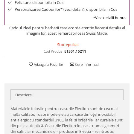
Felicitare, disponibila in Cos
Personalizarea Cadourilor* (vezi detalii), disponibila in Cos
*Vezi detalii bonus
Cadoul ideal pentru barbatii care acorda atentie fiecarui detaliu al
imaginii lor, acest remarcabil ceas Swiss Made.
Stoc epuizat
Cod Produs:
E1301.15211
Adauga la Favorite
Cere informatii
Descriere
Materialele folosite pentru ceasurile Election sunt de cea mai
înaltă calitate. Toate modelele au carcase din oţel inoxidabil
antialergic cu standardul 316L, la fel şi brăţările, iar curelele sunt
din piele autentică. Ceasurile Election folosesc numai geamuri
din safir, iar mecanismele – produse în Elveţia – reintroduc