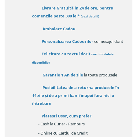
Livrare Gratuită in 24 de ore, pentru
comenzile peste 300 lei*
(vezi detalii)
Ambalare Cadou
Personalizarea Cadourilor
cu mesajul dorit
Felicitare cu textul dorit
(
vezi modelele
disponibile
)
Garanție
1 An de zile
la toate produsele
Posibilitatea de a returna produsele în
14 zile
și de a primi
banii înapoi fara nici o
întrebare
Platești Ușor
, cum preferi
- Cash la Curier - Ramburs
- Online cu Cardul de Credit