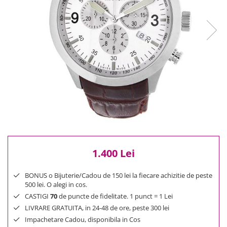
Reduceri
Cele mai noi
Cele mai vandute
Cele mai votate
Cu video
Pret
0 Lei - 100 Lei
100 Lei - 200 Lei
200 Lei - 300 Lei
300 Lei - 500 Lei
500 Lei - 1000 Lei
1.400 Lei
1000 Lei +
BONUS o Bijuterie/Cadou de 150 lei la fiecare achizitie de peste
500 lei. O alegi in cos.
CASTIGI
70
de puncte de fidelitate. 1 punct = 1 Lei
LIVRARE GRATUITA, in 24-48 de ore, peste 300 lei
Impachetare Cadou, disponibila in Cos