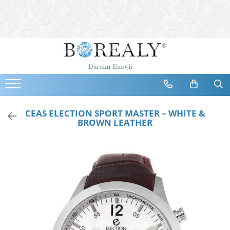
Bijuterii
Tipuri
Inele
Cercei
Bratari
Coliere
CEAS ELECTION SPORT MASTER – WHITE &
BROWN LEATHER
Seturi
Brose
Tiare
Destinatari
Bijuterii Femei
Bijuterii Copii
Bijuterii Mirese
Selectii