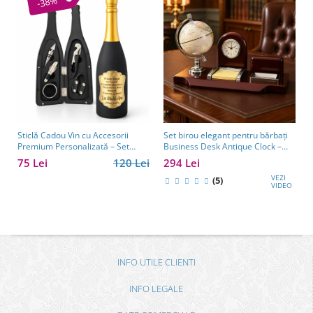
-38%
Sticlă Cadou Vin cu Accesorii
Set birou elegant pentru bărbați
Premium Personalizată – Set
Business Desk Antique Clock –
Elegant pentru Bărbați
cadou premium pentru șef, soț
75 Lei
120 Lei
294 Lei
sau partener de afaceri
VEZI
(5)
VIDEO
INFO UTILE CLIENTI
INFO LEGALE