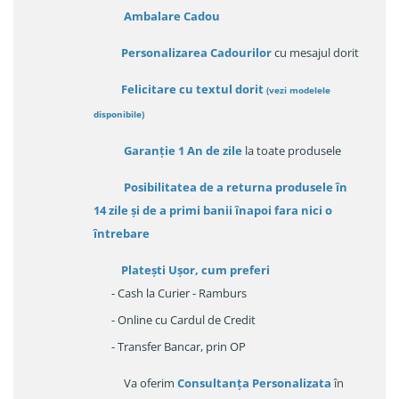
Ambalare Cadou
Personalizarea Cadourilor
cu mesajul dorit
Felicitare cu textul dorit
(
vezi modelele
disponibile
)
Garanție
1 An de zile
la toate produsele
Posibilitatea de a returna produsele în
14 zile
și de a primi
banii înapoi fara nici o
întrebare
Platești Ușor
, cum preferi
- Cash la Curier - Ramburs
- Online cu Cardul de Credit
- Transfer Bancar, prin OP
Va oferim
Consultanța Personalizata
în