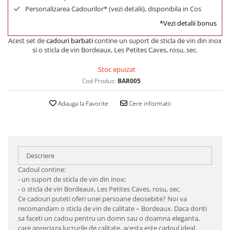
Personalizarea Cadourilor* (vezi detalii), disponibila in Cos
*Vezi detalii bonus
Acest set de
cadouri barbati
contine un suport de sticla de vin din inox
si o sticla de vin Bordeaux, Les Petites Caves, rosu, sec.
Stoc epuizat
Cod Produs:
BAR005
Adauga la Favorite
Cere informatii
Descriere
Cadoul contine:
- un suport de sticla de vin din inox;
- o sticla de vin Bordeaux, Les Petites Caves, rosu, sec.
Ce cadouri puteti oferi unei persoane deosebite? Noi va
recomandam o sticla de vin de calitate – Bordeaux. Daca doriti
sa faceti un cadou pentru un domn sau o doamna eleganta,
care apreciaza lucrurile de calitate, acesta este cadoul ideal.