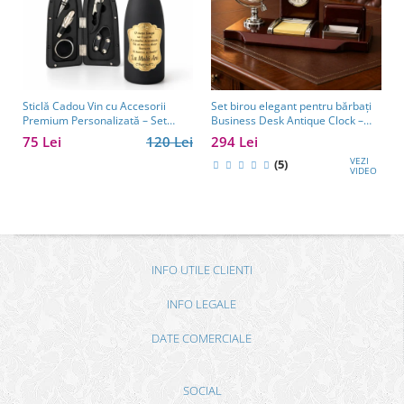
Sticlă Cadou Vin cu Accesorii
Set birou elegant pentru bărbați
Premium Personalizată – Set
Business Desk Antique Clock –
Elegant pentru Bărbați
cadou premium pentru șef, soț
75 Lei
120 Lei
294 Lei
sau partener de afaceri
VEZI
(5)
VIDEO
INFO UTILE CLIENTI
INFO LEGALE
DATE COMERCIALE
SOCIAL