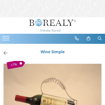
Bijuterii
Tipuri
Inele
Cercei
Bratari
Coliere
Wine Simple
Seturi
Brose
-17%
Tiare
Destinatari
Bijuterii Femei
Bijuterii Copii
Bijuterii Mirese
Selectii