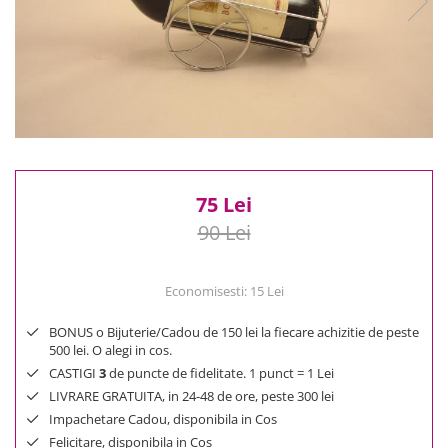
Reduceri
Cele mai noi
Cele mai vandute
Cele mai votate
Cu video
Pret
0 Lei - 100 Lei
100 Lei - 200 Lei
75 Lei
200 Lei - 300 Lei
90 Lei
300 Lei - 500 Lei
500 Lei - 1000 Lei
Economisesti:
15
Lei
1000 Lei +
BONUS o Bijuterie/Cadou de 150 lei la fiecare achizitie de peste
500 lei. O alegi in cos.
CASTIGI
3
de puncte de fidelitate. 1 punct = 1 Lei
LIVRARE GRATUITA, in 24-48 de ore, peste 300 lei
Impachetare Cadou, disponibila in Cos
Felicitare, disponibila in Cos