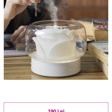
Reduceri
Cele mai noi
Cele mai vandute
Cele mai votate
Cu video
Pret
0 Lei - 100 Lei
100 Lei - 200 Lei
200 Lei - 300 Lei
300 Lei - 500 Lei
500 Lei - 1000 Lei
1000 Lei +
190 Lei