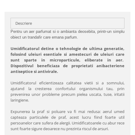
Descriere
Pentru un aer parfumat si o ambianta deosebita, printr-un simplu
obiect un trandafir care emana parfum.
Umidificatorul detine o tehnologie de ultima generatie,
folosind uleiuri esentiale si amestecuri de uleiuri care
sunt sparte in microparticule, eliberate in aer.
Dispozitivul beneficiaza de proprietati anibacteriene
antiseptice si antivirale.
Umidificatorul eficientizeaza calitatea vietii si a somnului,
ajutand la cresterea confortului organismului tau, prin
prevenirea unor probleme precum pielea uscata, tuse, iritatii
laringiene.
Expunerea la praf si poluare va fi mai redusa: aerul umed
capteaza particulele de praf, acest lucru fiind foarte util
persoanelor care sufera de alergii. Umidificatoarele cu abur rece
sunt foarte sigure deoarece nu prezinta riscul de arsuri.