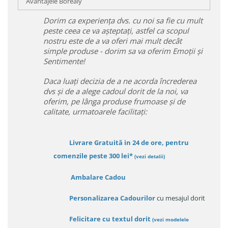
Avantajele Borealy
Dorim ca experiența dvs. cu noi sa fie cu mult
peste ceea ce va așteptați, astfel ca scopul
nostru este de a va oferi mai mult decât
simple produse - dorim sa va oferim Emoții și
Sentimente!
Daca luați decizia de a ne acorda încrederea
dvs și de a alege cadoul dorit de la noi, va
oferim, pe lânga produse frumoase și de
calitate, urmatoarele facilitați:
Livrare Gratuită in 24 de ore, pentru
comenzile peste 300 lei*
(vezi detalii)
Ambalare Cadou
Personalizarea Cadourilor
cu mesajul dorit
Felicitare cu textul dorit
(
vezi modelele