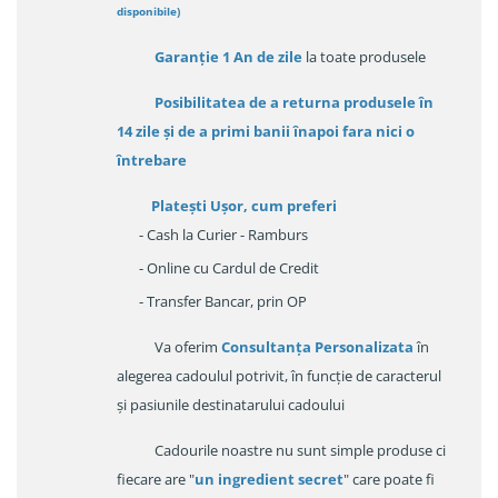
disponibile
)
Garanție
1 An de zile
la toate produsele
Posibilitatea de a returna produsele în
14 zile
și de a primi
banii înapoi fara nici o
întrebare
Platești Ușor
, cum preferi
- Cash la Curier - Ramburs
- Online cu Cardul de Credit
- Transfer Bancar, prin OP
Va oferim
Consultanța Personalizata
în
alegerea cadoulul potrivit, în funcție de caracterul
și pasiunile destinatarului cadoului
Cadourile noastre nu sunt simple produse ci
fiecare are "
un ingredient secret
" care poate fi