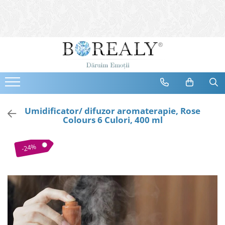
Bijuterii
Tipuri
Inele
Cercei
Bratari
Coliere
Umidificator/ difuzor aromaterapie, Rose
Colours 6 Culori, 400 ml
Seturi
Brose
-24%
Tiare
Destinatari
Bijuterii Femei
Bijuterii Copii
Bijuterii Mirese
Selectii