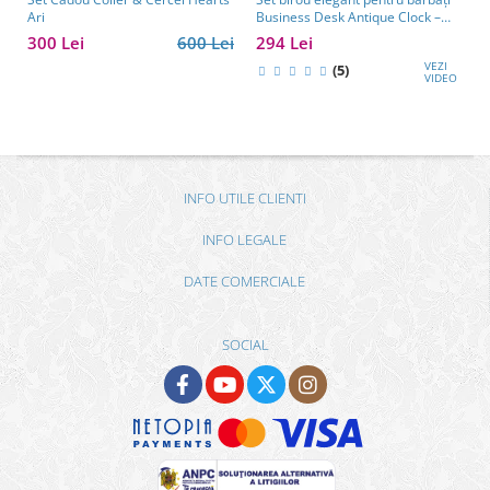
Ari
Business Desk Antique Clock –
cadou premium pentru șef, soț
300 Lei
600 Lei
294 Lei
sau partener de afaceri
VEZI
(5)
VIDEO
INFO UTILE CLIENTI
INFO LEGALE
DATE COMERCIALE
SOCIAL