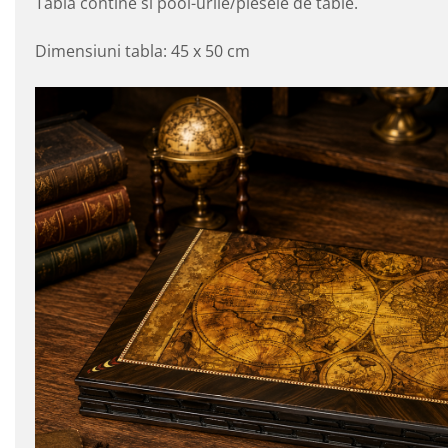
Tabla contine si pool-urile/piesele de table.
Dimensiuni tabla: 45 x 50 cm