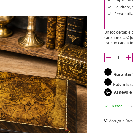
Felicitare,
Personaliza
Un joc de table 
care apreciază jo
Este un cadou in
Garantie
1
Putem livra
Ai nevoie
In stoc
Cod
Adauga la Favo