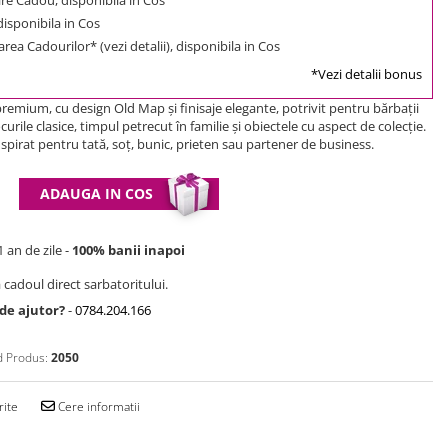
 disponibila in Cos
rea Cadourilor* (vezi detalii), disponibila in Cos
*Vezi detalii bonus
premium, cu design Old Map și finisaje elegante, potrivit pentru bărbații
curile clasice, timpul petrecut în familie și obiectele cu aspect de colecție.
spirat pentru tată, soț, bunic, prieten sau partener de business.
ADAUGA IN COS
 an de zile -
100% banii inapoi
 cadoul direct sarbatoritului.
 de ajutor?
-
0784.204.166
 Produs:
2050
rite
Cere informatii