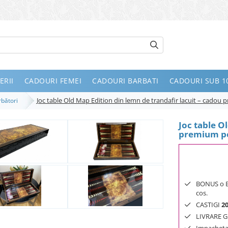
ERII
CADOURI FEMEI
CADOURI BARBATI
CADOURI SUB 10
Joc table Old Map Edition din lemn de trandafir lacuit – cadou 
ărbători
Joc table O
premium pen
BONUS o Bij
cos.
CASTIGI
2
LIVRARE GR
Impachetar