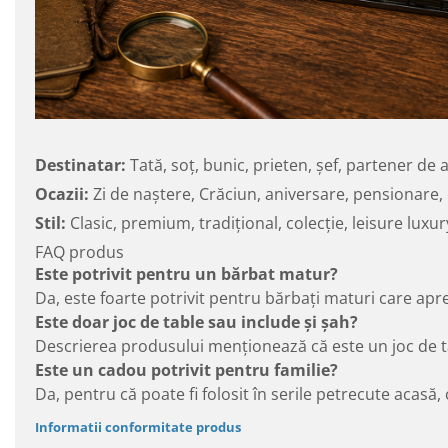
Destinatar:
Tată, soț, bunic, prieten, șef, partener de 
Ocazii:
Zi de naștere, Crăciun, aniversare, pensionare
Stil:
Clasic, premium, tradițional, colecție, leisure luxur
FAQ produs
Este potrivit pentru un bărbat matur?
Da, este foarte potrivit pentru bărbați maturi care aprec
Este doar joc de table sau include și șah?
Descrierea produsului menționează că este un joc de tab
Este un cadou potrivit pentru familie?
Da, pentru că poate fi folosit în serile petrecute acasă, 
Informatii conformitate produs