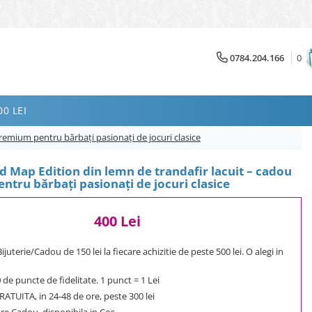
0784.204.166
0
0 LEI
premium pentru bărbați pasionați de jocuri clasice
ld Map Edition din lemn de trandafir lacuit – cadou
tru bărbați pasionați de jocuri clasice
400 Lei
uterie/Cadou de 150 lei la fiecare achizitie de peste 500 lei. O alegi in
0
de puncte de fidelitate. 1 punct = 1 Lei
ATUITA, in 24-48 de ore, peste 300 lei
e Cadou, disponibila in Cos