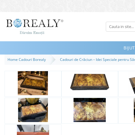
Bijuterii
Tipuri
Inele
BIJUT
Cercei
Home Cadouri Borealy
Cadouri de Crăciun – Idei Speciale pentru S
Bratari
Coliere
Seturi
Brose
Tiare
Destinatari
Bijuterii Femei
Bijuterii Copii