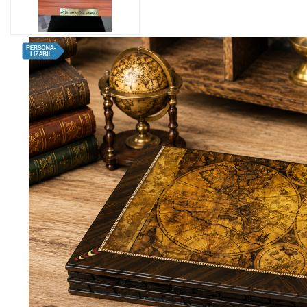
Bijuterii Mirese
Selectii
Reduceri
Cele mai noi
Cele mai vandute
Cele mai votate
Cu video
Pret
0 Lei - 100 Lei
100 Lei - 200 Lei
200 Lei - 300 Lei
300 Lei - 500 Lei
500 Lei - 1000 Lei
1000 Lei +