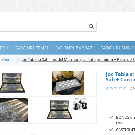
ERII
CADOURI FEMEI
CADOURI BARBATI
CADOURI SUB 10
Joc Table si Sah - model Marmura, calitate premium + Piese de Sa
ărbători
Joc Table s
Sah + Carti
2 
BONUS o Bij
cos.
CASTIGI
1