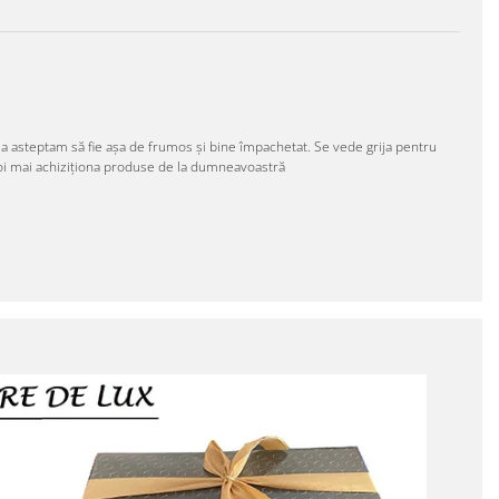
ma asteptam să fie așa de frumos și bine împachetat. Se vede grija pentru
oi mai achiziționa produse de la dumneavoastră