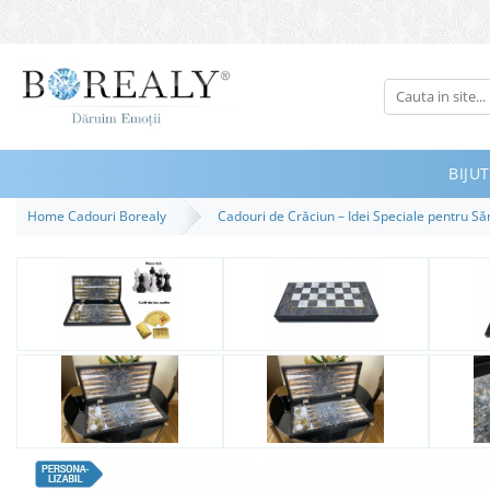
Bijuterii
Tipuri
Inele
BIJUT
Cercei
Home Cadouri Borealy
Cadouri de Crăciun – Idei Speciale pentru S
Bratari
Coliere
Seturi
Brose
Tiare
Destinatari
Bijuterii Femei
Bijuterii Copii