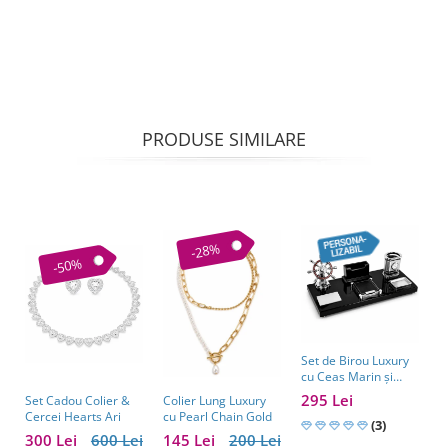
PRODUSE SIMILARE
-28%
-50%
Set de Birou Luxury
cu Ceas Marin și
Accesorii – Eleganță
295 Lei
Colier Lung Luxury
Set Cadou Colier &
C
Executivă pentru
cu Pearl Chain Gold
Cercei Hearts Ari
B
Manageri
(3)
C
145 Lei
200 Lei
300 Lei
600 Lei
1