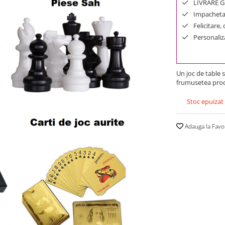
LIVRARE GR
Impachetar
Felicitare,
Personaliza
Un joc de table s
frumusetea prod
Stoc epuizat
Adauga la Favo