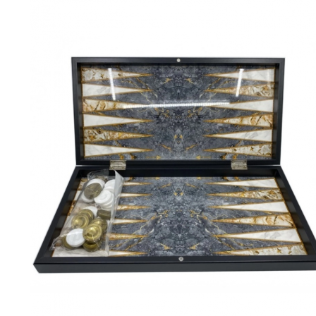
Bijuterii Mirese
Selectii
Reduceri
Cele mai noi
Cele mai vandute
Cele mai votate
Cu video
Pret
0 Lei - 100 Lei
100 Lei - 200 Lei
200 Lei - 300 Lei
300 Lei - 500 Lei
500 Lei - 1000 Lei
1000 Lei +