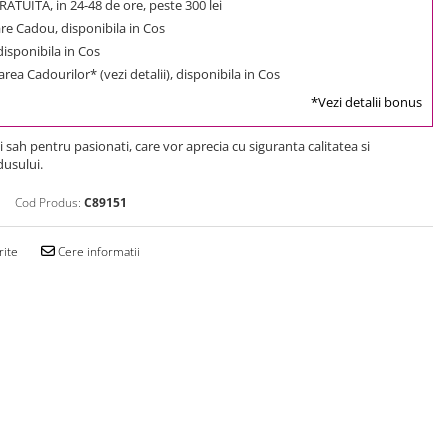
ATUITA, in 24-48 de ore, peste 300 lei
e Cadou, disponibila in Cos
 disponibila in Cos
rea Cadourilor* (vezi detalii), disponibila in Cos
*Vezi detalii bonus
i sah pentru pasionati, care vor aprecia cu siguranta calitatea si
usului.
Cod Produs:
C89151
rite
Cere informatii