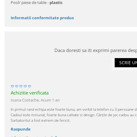
Pool/ piese de table -
plastic
Informatii conformitate produs
Daca doresti sa iti exprimi parerea des
SCRIE U
Achizitie verificata
Ioana Costache,
Acum 1 an
In primul rand echipa este foarte buna, am vorbit la telefon cu 3 persoane dife
Cadoul este minunat, foarte buna calitate si design. Cărțile de joc cadou au cer
Sarbatoritul a fost extrem de fericit.
Raspunde