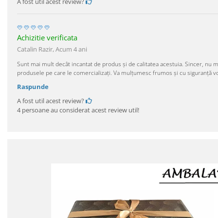
A fost util acest review?
Achizitie verificata
Catalin Razir,
Acum 4 ani
Sunt mai mult decât incantat de produs și de calitatea acestuia. Sincer, nu 
produsele pe care le comercializați. Va mulțumesc frumos și cu siguranță v
Raspunde
A fost util acest review?
4 persoane au considerat acest review util!