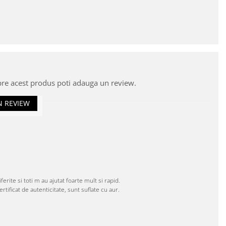
pre acest produs poti adauga un review.
N REVIEW
rite si toti m au ajutat foarte mult si rapid.
tificat de autenticitate, sunt suflate cu aur.