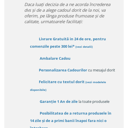
Daca luați decizia de a ne acorda încrederea
dvs și de a alege cadoul dorit de la noi, va
oferim, pe lânga produse frumoase și de
calitate, urmatoarele facilitați:
Livrare Gratuită in 24 de ore, pentru
comenzile peste 300 lei*
(vezi detalii)
Ambalare Cadou
Personalizarea Cadourilor
cu mesajul dorit
Felicitare cu textul dorit
(
vezi modelele
disponibile
)
Garanție
1 An de zile
la toate produsele
Posibilitatea de a returna produsele în
14 zile
și de a primi
banii înapoi fara nici o
întrebare