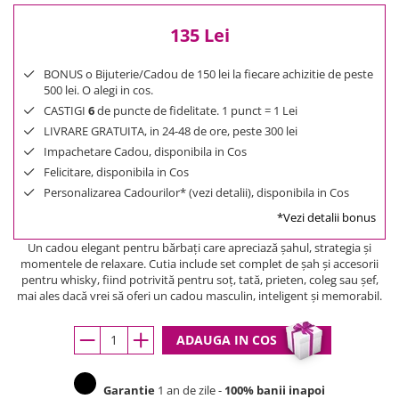
135 Lei
BONUS o Bijuterie/Cadou de 150 lei la fiecare achizitie de peste
500 lei. O alegi in cos.
CASTIGI
6
de puncte de fidelitate. 1 punct = 1 Lei
LIVRARE GRATUITA, in 24-48 de ore, peste 300 lei
Impachetare Cadou, disponibila in Cos
Felicitare, disponibila in Cos
Personalizarea Cadourilor* (vezi detalii), disponibila in Cos
*Vezi detalii bonus
Un cadou elegant pentru bărbați care apreciază șahul, strategia și
momentele de relaxare. Cutia include set complet de șah și accesorii
pentru whisky, fiind potrivită pentru soț, tată, prieten, coleg sau șef,
mai ales dacă vrei să oferi un cadou masculin, inteligent și memorabil.
ADAUGA IN COS
Garantie
1 an de zile -
100% banii inapoi