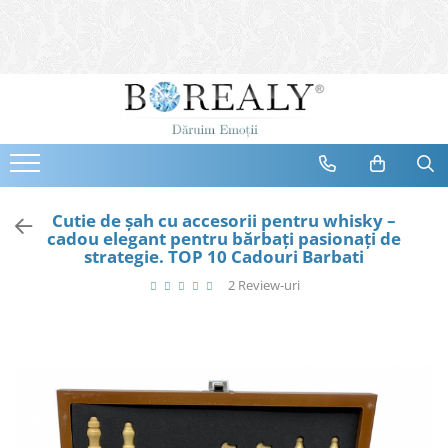
Bijuterii
Tipuri
Inele
Cercei
Bratari
Coliere
Cutie de șah cu accesorii pentru whisky –
cadou elegant pentru bărbați pasionați de
Seturi
strategie. TOP 10 Cadouri Barbati
Brose
2 Review-uri
Tiare
Destinatari
Bijuterii Femei
Bijuterii Copii
Bijuterii Mirese
Selectii