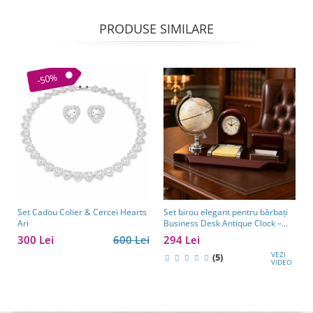
PRODUSE SIMILARE
-50%
Set Cadou Colier & Cercei Hearts
Set birou elegant pentru bărbați
Ari
Business Desk Antique Clock –
cadou premium pentru șef, soț
300 Lei
600 Lei
294 Lei
sau partener de afaceri
VEZI
(5)
VIDEO