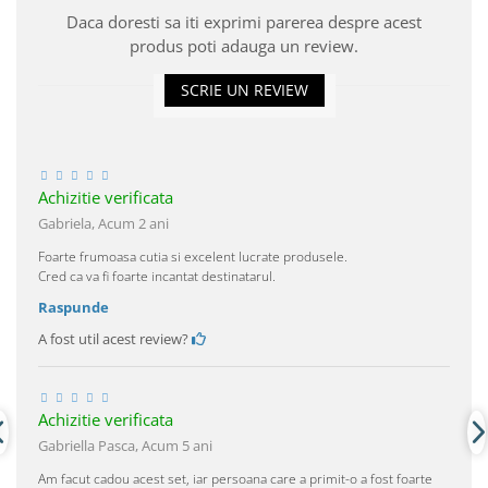
Daca doresti sa iti exprimi parerea despre acest
produs poti adauga un review.
SCRIE UN REVIEW
Achizitie verificata
Gabriela,
Acum 2 ani
Foarte frumoasa cutia si excelent lucrate produsele.
Cred ca va fi foarte incantat destinatarul.
Raspunde
A fost util acest review?
Achizitie verificata
Gabriella Pasca,
Acum 5 ani
Am facut cadou acest set, iar persoana care a primit-o a fost foarte