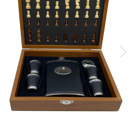
Reduceri
Cele mai noi
Cele mai vandute
Cele mai votate
Cu video
Pret
0 Lei - 100 Lei
100 Lei - 200 Lei
200 Lei - 300 Lei
300 Lei - 500 Lei
500 Lei - 1000 Lei
1000 Lei +