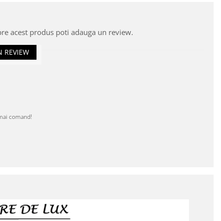
pre acest produs poti adauga un review.
N REVIEW
a mai comand!