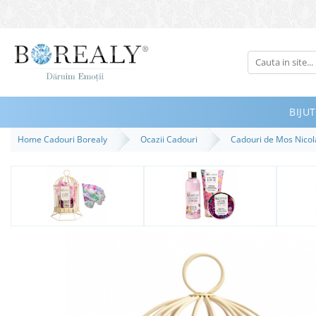
Bijuterii
Tipuri
Inele
BIJUT
Cercei
Home Cadouri Borealy
Ocazii Cadouri
Cadouri de Mos Nico
Bratari
Coliere
Seturi
Brose
Tiare
Destinatari
Bijuterii Femei
Bijuterii Copii