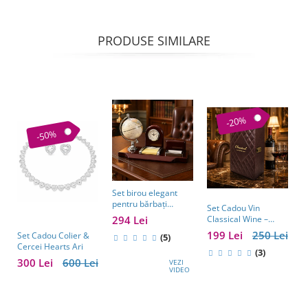
PRODUSE SIMILARE
-20%
-50%
Set birou elegant
pentru bărbați
Set Cadou Vin
C
Business Desk
294 Lei
Classical Wine –
S
Antique Clock –
Casetă Elegantă cu
c
199 Lei
250 Lei
2
Set Cadou Colier &
cadou premium
(5)
Accesorii pentru Vin
Cercei Hearts Ari
pentru șef, soț sau
(3)
partener de afaceri
300 Lei
600 Lei
VEZI
VIDEO