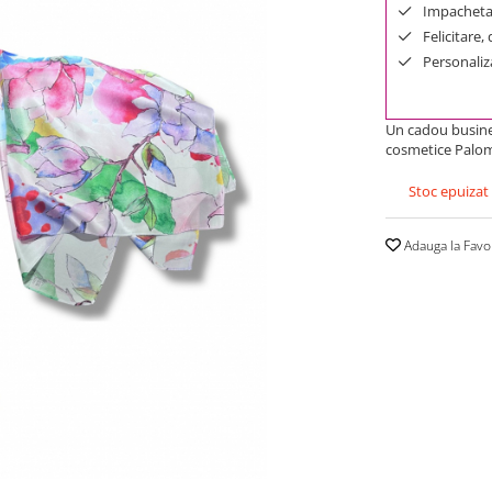
Impachetar
Felicitare,
Personaliza
Un cadou busines
cosmetice Palo
Stoc epuizat
Adauga la Favo