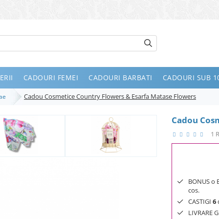
ERII
CADOURI FEMEI
CADOURI BARBATI
CADOURI SUB 10
Cadou Cosmetice Country Flowers & Esarfa Matase Flowers
lae
Cadou Cosm
1 
BONUS o Bij
cos.
CASTIGI
6
d
LIVRARE GR