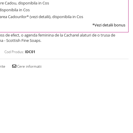
e Cadou, disponibila in Cos
 disponibila in Cos
rea Cadourilor* (vezi detalii), disponibila in Cos
*Vezi detalii bonus
s de efect, o agenda feminina de la Cacharel alaturi de o trusa de
ma -
Scottish Fine Soaps.
Cod Produs:
IDC01
rite
Cere informatii