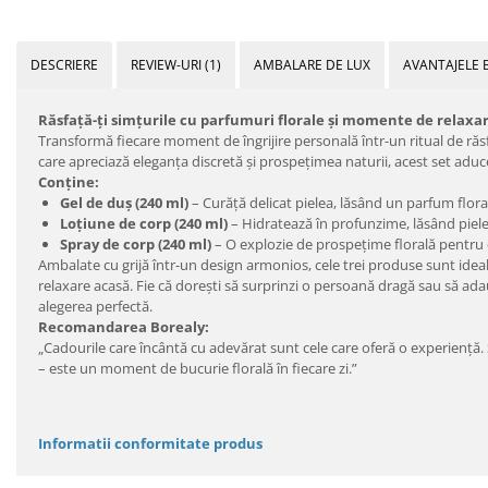
DESCRIERE
REVIEW-URI
(1)
AMBALARE DE LUX
AVANTAJELE 
Răsfață-ți simțurile cu parfumuri florale și momente de relaxar
Transformă fiecare moment de îngrijire personală într-un ritual de răs
care apreciază eleganța discretă și prospețimea naturii, acest set aduce
Conține:
Gel de duș (240 ml)
– Curăță delicat pielea, lăsând un parfum flora
Loțiune de corp (240 ml)
– Hidratează în profunzime, lăsând pielea
Spray de corp (240 ml)
– O explozie de prospețime florală pentru o
Ambalate cu grijă într-un design armonios, cele trei produse sunt ideal
relaxare acasă. Fie că dorești să surprinzi o persoană dragă sau să adaug
alegerea perfectă.
Recomandarea Borealy:
„Cadourile care încântă cu adevărat sunt cele care oferă o experiență
– este un moment de bucurie florală în fiecare zi.”
Informatii conformitate produs