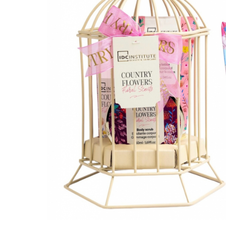
Bijuterii Mirese
Selectii
Reduceri
Cele mai noi
Cele mai vandute
Cele mai votate
Cu video
Pret
0 Lei - 100 Lei
100 Lei - 200 Lei
200 Lei - 300 Lei
300 Lei - 500 Lei
500 Lei - 1000 Lei
1000 Lei +