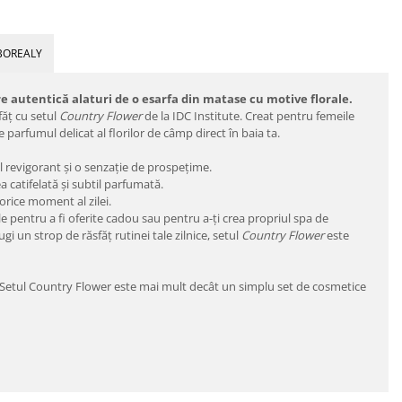
BOREALY
e autentică alaturi de o esarfa din matase cu motive florale.
făț cu setul
Country Flower
de la IDC Institute. Creat pentru femeile
 parfumul delicat al florilor de câmp direct în baia ta.
l revigorant și o senzație de prospețime.
 catifelată și subtil parfumată.
rice moment al zilei.
e pentru a fi oferite cadou sau pentru a-ți crea propriul spa de
i un strop de răsfăț rutinei tale zilnice, setul
Country Flower
este
. Setul Country Flower este mai mult decât un simplu set de cosmetice