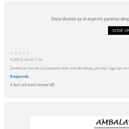
Daca doresti sa iti exprimi parerea des
SCRIE U
VLAD G,
Acum 1 an
Sunteti cei mai tari si produsele chiar sunt de calitate, pe viitor sigur am s
Raspunde
A fost util acest review?