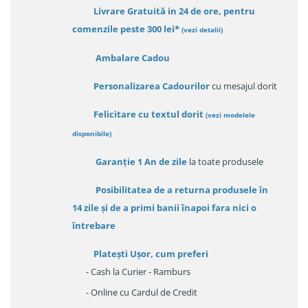
Livrare Gratuită in 24 de ore, pentru
comenzile peste 300 lei*
(vezi detalii)
Ambalare Cadou
Personalizarea Cadourilor
cu mesajul dorit
Felicitare cu textul dorit
(
vezi modelele
disponibile
)
Garanție
1 An de zile
la toate produsele
Posibilitatea de a returna produsele în
14 zile
și de a primi
banii înapoi fara nici o
întrebare
Platești Ușor
, cum preferi
- Cash la Curier - Ramburs
- Online cu Cardul de Credit