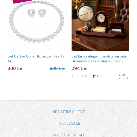
Set Cadou Colier & Cercei Hearts
Set birou elegant pentru bărbați
Ari
Business Desk Antique Clock –
cadou premium pentru șef, soț
300 Lei
600 Lei
294 Lei
sau partener de afaceri
VEZI
(5)
VIDEO
INFO UTILE CLIENTI
INFO LEGALE
DATE COMERCIALE