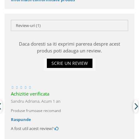
Review-uri
(1)
Daca doresti sa iti exprimi parerea despre acest
produs poti adauga un review.
SCRIE UN REVIEW
Achizitie verificata
Sandru Adriana,
Acum 1 an
Produse frumoase recomand
Raspunde
A fost util acest review?