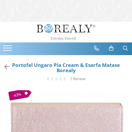
Bijuterii
Tipuri
Inele
Cercei
Bratari
Coliere
Portofel Ungaro Pia Cream & Esarfa Matase
Borealy
Seturi
1 Review
Brose
Tiare
-43%
Destinatari
Bijuterii Femei
Bijuterii Copii
Bijuterii Mirese
Selectii