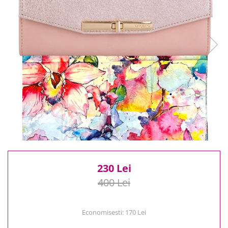
Reduceri
Cele mai noi
Cele mai vandute
Cele mai votate
Cu video
Pret
0 Lei - 100 Lei
100 Lei - 200 Lei
200 Lei - 300 Lei
300 Lei - 500 Lei
500 Lei - 1000 Lei
1000 Lei +
230 Lei
400 Lei
Economisesti:
170
Lei