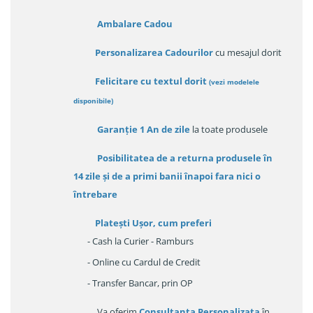
Ambalare Cadou
Personalizarea Cadourilor
cu mesajul dorit
Felicitare cu textul dorit
(
vezi modelele
disponibile
)
Garanție
1 An de zile
la toate produsele
Posibilitatea de a returna produsele în
14 zile
și de a primi
banii înapoi fara nici o
întrebare
Platești Ușor
, cum preferi
- Cash la Curier - Ramburs
- Online cu Cardul de Credit
- Transfer Bancar, prin OP
Va oferim
Consultanța Personalizata
în