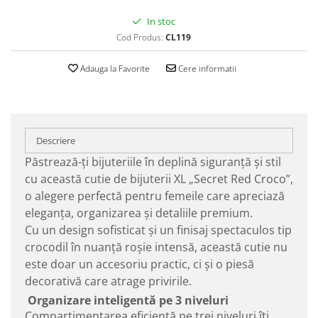
In stoc
Cod Produs:
CL119
Adauga la Favorite
Cere informatii
Descriere
Păstrează-ți bijuteriile în deplină siguranță și stil
cu această cutie de bijuterii XL „Secret Red Croco”,
o alegere perfectă pentru femeile care apreciază
eleganța, organizarea și detaliile premium.
Cu un design sofisticat și un finisaj spectaculos tip
crocodil în nuanță roșie intensă, această cutie nu
este doar un accesoriu practic, ci și o piesă
decorativă care atrage privirile.
Organizare inteligentă pe 3 niveluri
Compartimentarea eficientă pe trei niveluri îți