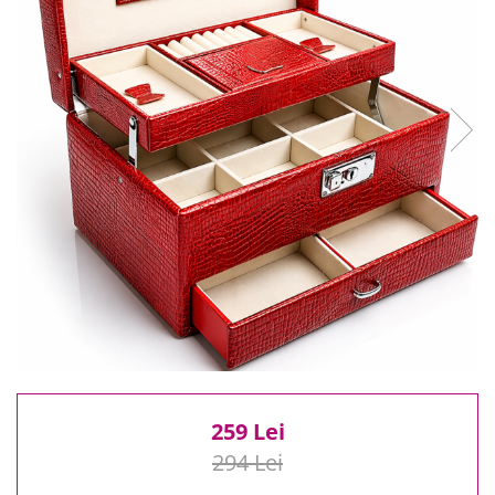
Reduceri
Cele mai noi
Cele mai vandute
Cele mai votate
Cu video
Pret
0 Lei - 100 Lei
100 Lei - 200 Lei
200 Lei - 300 Lei
300 Lei - 500 Lei
500 Lei - 1000 Lei
1000 Lei +
259 Lei
294 Lei