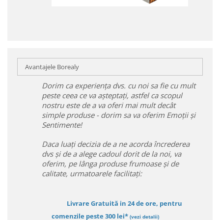
Avantajele Borealy
Dorim ca experiența dvs. cu noi sa fie cu mult
peste ceea ce va așteptați, astfel ca scopul
nostru este de a va oferi mai mult decât
simple produse - dorim sa va oferim Emoții și
Sentimente!
Daca luați decizia de a ne acorda încrederea
dvs și de a alege cadoul dorit de la noi, va
oferim, pe lânga produse frumoase și de
calitate, urmatoarele facilitați:
Livrare Gratuită in 24 de ore, pentru
comenzile peste 300 lei*
(vezi detalii)