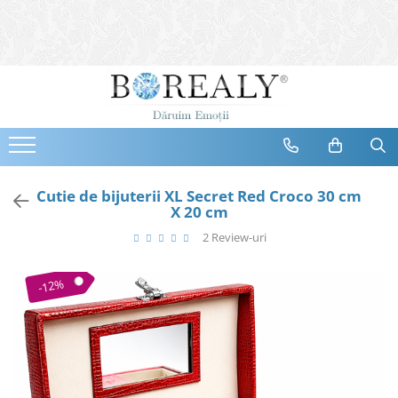
Bijuterii
Tipuri
Inele
Cercei
Bratari
Coliere
Cutie de bijuterii XL Secret Red Croco 30 cm
X 20 cm
Seturi
2 Review-uri
Brose
Tiare
-12%
Destinatari
Bijuterii Femei
Bijuterii Copii
Bijuterii Mirese
Selectii