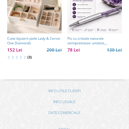
Cutie bijuterii piele Lady & Cercei
Pix cu cristale naturale
One Diamonds
semipretioase: ametist,
aventurin, lapis lazuli, ochi de
152 Lei
200 Lei
78 Lei
130 Lei
tigru, citrin și cuarț roz
(3)
INFO UTILE CLIENTI
INFO LEGALE
DATE COMERCIALE