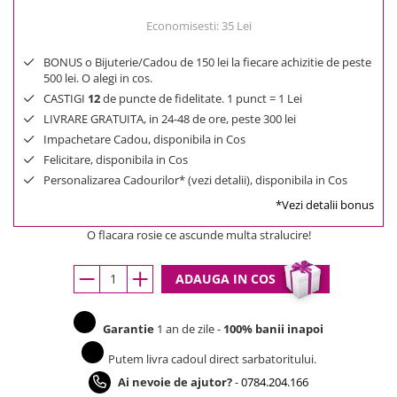
Economisesti:
35
Lei
BONUS o Bijuterie/Cadou de 150 lei la fiecare achizitie de peste
500 lei. O alegi in cos.
CASTIGI
12
de puncte de fidelitate. 1 punct = 1 Lei
LIVRARE GRATUITA, in 24-48 de ore, peste 300 lei
Impachetare Cadou, disponibila in Cos
Felicitare, disponibila in Cos
Personalizarea Cadourilor* (vezi detalii), disponibila in Cos
*Vezi detalii bonus
O flacara rosie ce ascunde multa stralucire!
ADAUGA IN COS
Garantie
1 an de zile -
100% banii inapoi
Putem livra cadoul direct sarbatoritului.
Ai nevoie de ajutor?
-
0784.204.166