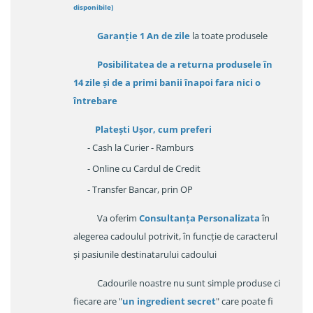
disponibile
)
Garanție
1 An de zile
la toate produsele
Posibilitatea de a returna produsele în
14 zile
și de a primi
banii înapoi fara nici o
întrebare
Platești Ușor
, cum preferi
- Cash la Curier - Ramburs
- Online cu Cardul de Credit
- Transfer Bancar, prin OP
Va oferim
Consultanța Personalizata
în
alegerea cadoulul potrivit, în funcție de caracterul
și pasiunile destinatarului cadoului
Cadourile noastre nu sunt simple produse ci
fiecare are "
un ingredient secret
" care poate fi