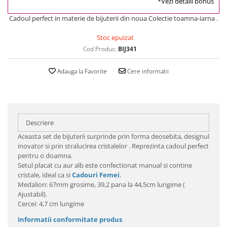
*Vezi detalii bonus
Cadoul perfect in materie de bijuterii din noua Colectie toamna-iarna .
Stoc epuizat
Cod Produs:
BIJ341
Adauga la Favorite
Cere informatii
Descriere
Aceasta set de bijuterii surprinde prin forma deosebita, designul
inovator si prin stralucirea cristalelor . Reprezinta cadoul perfect
pentru o doamna.
Setul placat cu aur alb este confectionat manual si contine
cristale, ideal ca si
Cadouri Femei
.
Medalion: 67mm grosime, 39,2 pana la 44,5cm lungime (
Ajustabil).
Cercei: 4,7 cm lungime
Informatii conformitate produs