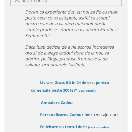
Avantajele Borealy
Dorim ca experiența dvs. cu noi sa fie cu mult
peste ceea ce va așteptați, astfel ca scopul
nostru este de a va oferi mai mult decât
simple produse - dorim sa va oferim Emoții și
Sentimente!
Daca luați decizia de a ne acorda încrederea
dvs și de a alege cadoul dorit de la noi, va
oferim, pe lânga produse frumoase și de
calitate, urmatoarele facilitați:
Livrare Gratuită in 24 de ore, pentru
comenzile peste 300 lei*
(vezi detalii)
Ambalare Cadou
Personalizarea Cadourilor
cu mesajul dorit
Felicitare cu textul dorit
(
vezi modelele