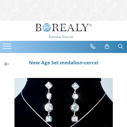
Bijuterii
Tipuri
Inele
Cercei
Bratari
Coliere
New Age Set medalion-cercei
Seturi
Brose
Tiare
Destinatari
Bijuterii Femei
Bijuterii Copii
Bijuterii Mirese
Selectii