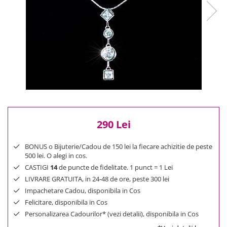
Reduceri
Cele mai noi
Cele mai vandute
Cele mai votate
Cu video
Pret
0 Lei - 100 Lei
100 Lei - 200 Lei
200 Lei - 300 Lei
290 Lei
300 Lei - 500 Lei
500 Lei - 1000 Lei
BONUS o Bijuterie/Cadou de 150 lei la fiecare achizitie de peste
1000 Lei +
500 lei. O alegi in cos.
CASTIGI
14
de puncte de fidelitate. 1 punct = 1 Lei
LIVRARE GRATUITA, in 24-48 de ore, peste 300 lei
Impachetare Cadou, disponibila in Cos
Felicitare, disponibila in Cos
Personalizarea Cadourilor* (vezi detalii), disponibila in Cos