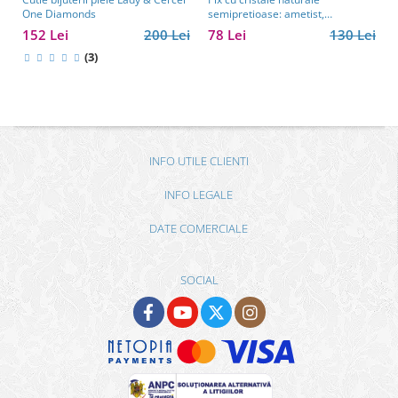
One Diamonds
semipretioase: ametist,
aventurin, lapis lazuli, ochi de
152 Lei
200 Lei
78 Lei
130 Lei
tigru, citrin și cuarț roz
(3)
INFO UTILE CLIENTI
INFO LEGALE
DATE COMERCIALE
SOCIAL