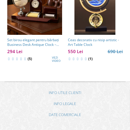
Set birou elegant pentru bărbați
Ceas decorativ cu nisip artistic -
Business Desk Antique Clock –
Art Table Clock
cadou premium pentru șef, soț
294 Lei
550 Lei
690 Lei
sau partener de afaceri
VEZI
(5)
(1)
VIDEO
INFO UTILE CLIENTI
INFO LEGALE
DATE COMERCIALE