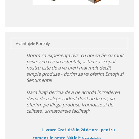
Avantajele Borealy
Dorim ca experiența dvs. cu noi sa fie cu mult
peste ceea ce va așteptați, astfel ca scopul
nostru este de a va oferi mai mult decât
simple produse - dorim sa va oferim Emoții și
Sentimente!
Daca luați decizia de a ne acorda încrederea
dvs și de a alege cadoul dorit de la noi, va
oferim, pe lânga produse frumoase și de
calitate, urmatoarele facilitați:
Livrare Gratuită in 24 de ore, pentru
comenzile peste 300 lei*
(vezi detalii)