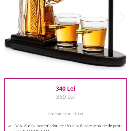
Reduceri
Cele mai noi
Cele mai vandute
Cele mai votate
Cu video
Pret
0 Lei - 100 Lei
100 Lei - 200 Lei
200 Lei - 300 Lei
300 Lei - 500 Lei
500 Lei - 1000 Lei
340 Lei
1000 Lei +
360 Lei
Economisesti:
20
Lei
BONUS o Bijuterie/Cadou de 150 lei la fiecare achizitie de peste