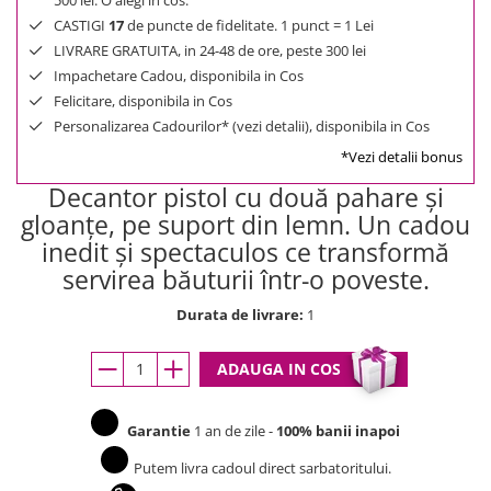
500 lei. O alegi in cos.
CASTIGI
17
de puncte de fidelitate. 1 punct = 1 Lei
LIVRARE GRATUITA, in 24-48 de ore, peste 300 lei
Impachetare Cadou, disponibila in Cos
Felicitare, disponibila in Cos
Personalizarea Cadourilor* (vezi detalii), disponibila in Cos
*Vezi detalii bonus
Decantor pistol cu două pahare și
gloanțe, pe suport din lemn. Un cadou
inedit și spectaculos ce transformă
servirea băuturii într-o poveste.
Durata de livrare:
1
ADAUGA IN COS
Garantie
1 an de zile -
100% banii inapoi
Putem livra cadoul direct sarbatoritului.