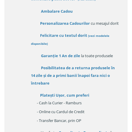
Ambalare Cadou
Personalizarea Cadourilor
cu mesajul dorit
Felicitare cu textul dorit
(
vezi modelele
disponibile
)
Garanție
1 An de zile
la toate produsele
Posibilitatea de a returna produsele în
14 zile
și de a primi
banii înapoi fara nici o
întrebare
Platești Ușor
, cum preferi
- Cash la Curier - Ramburs
- Online cu Cardul de Credit
- Transfer Bancar, prin OP