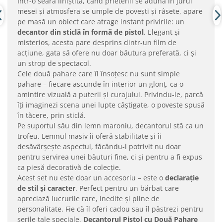
Într-o seară liniștită, când prietenii se adună în jurul
mesei și atmosfera se umple de povești și râsete, apare
pe masă un obiect care atrage instant privirile: un
decantor din sticlă în formă de pistol
. Elegant și
misterios, acesta pare desprins dintr-un film de
acțiune, gata să ofere nu doar băutura preferată, ci și
un strop de spectacol.
Cele două pahare care îl însoțesc nu sunt simple
pahare – fiecare ascunde în interior un glonț, ca o
amintire vizuală a puterii și curajului. Privindu-le, parcă
îți imaginezi scena unei lupte câștigate, o poveste spusă
în tăcere, prin sticlă.
Pe suportul său din lemn maroniu, decantorul stă ca un
trofeu. Lemnul masiv îi oferă stabilitate și îi
desăvârșește aspectul, făcându-l potrivit nu doar
pentru servirea unei băuturi fine, ci și pentru a fi expus
ca piesă decorativă de colecție.
Acest set nu este doar un accesoriu – este o
declarație
de stil și caracter
. Perfect pentru un bărbat care
apreciază lucrurile rare, inedite și pline de
personalitate. Fie că îl oferi cadou sau îl păstrezi pentru
serile tale speciale,
Decantorul Pistol cu Două Pahare