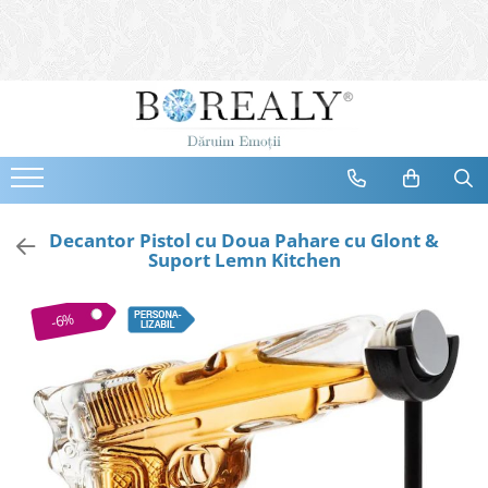
Bijuterii
Tipuri
Inele
Cercei
Bratari
Coliere
Decantor Pistol cu Doua Pahare cu Glont &
Suport Lemn Kitchen
Seturi
Brose
-6%
Tiare
Destinatari
Bijuterii Femei
Bijuterii Copii
Bijuterii Mirese
Selectii