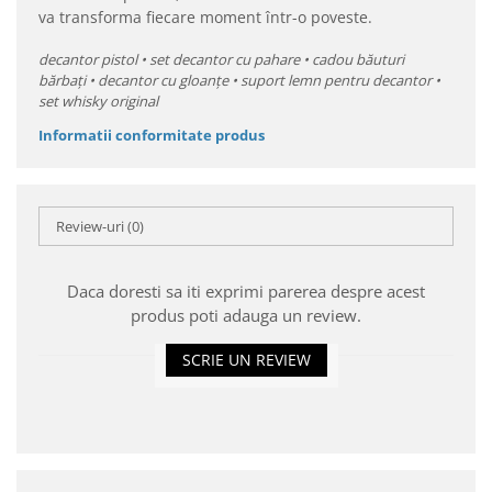
va transforma fiecare moment într-o poveste.
decantor pistol • set decantor cu pahare • cadou băuturi
bărbați • decantor cu gloanțe • suport lemn pentru decantor •
set whisky original
Informatii conformitate produs
Review-uri
(0)
Daca doresti sa iti exprimi parerea despre acest
produs poti adauga un review.
SCRIE UN REVIEW