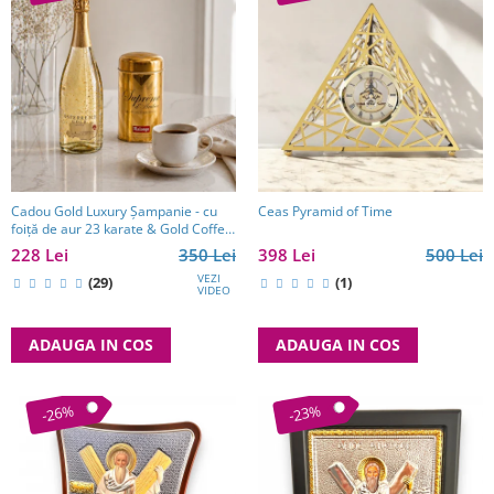
Cadou Gold Luxury Şampanie - cu
Ceas Pyramid of Time
foiţă de aur 23 karate & Gold Coffee
- personalizabil
228 Lei
350 Lei
398 Lei
500 Lei
VEZI
(29)
(1)
VIDEO
ADAUGA IN COS
ADAUGA IN COS
-26%
-23%