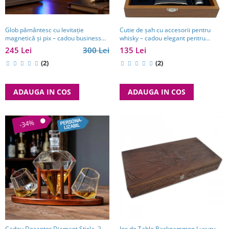
Glob pământesc cu levitație
Cutie de șah cu accesorii pentru
magnetică și pix – cadou business
whisky – cadou elegant pentru
pentru bărbați pasionați de
bărbați pasionați de strategie. TOP
245 Lei
300 Lei
135 Lei
tehnologie și călătorii
10 Cadouri Barbati
(2)
(2)
ADAUGA IN COS
ADAUGA IN COS
-34%
Cadou Decantor Diamant Sticla, 2
Joc de Table Backgammon Luxury