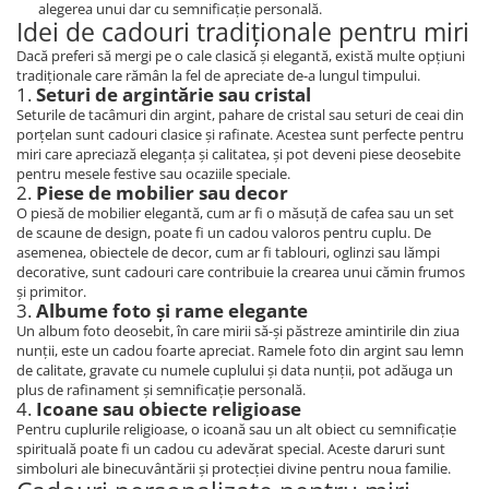
alegerea unui dar cu semnificație personală.
Idei de cadouri tradiționale pentru miri
Dacă preferi să mergi pe o cale clasică și elegantă, există multe opțiuni
tradiționale care rămân la fel de apreciate de-a lungul timpului.
1.
Seturi de argintărie sau cristal
Seturile de tacâmuri din argint, pahare de cristal sau seturi de ceai din
porțelan sunt cadouri clasice și rafinate. Acestea sunt perfecte pentru
miri care apreciază eleganța și calitatea, și pot deveni piese deosebite
pentru mesele festive sau ocaziile speciale.
2.
Piese de mobilier sau decor
O piesă de mobilier elegantă, cum ar fi o măsuță de cafea sau un set
de scaune de design, poate fi un cadou valoros pentru cuplu. De
asemenea, obiectele de decor, cum ar fi tablouri, oglinzi sau lămpi
decorative, sunt cadouri care contribuie la crearea unui cămin frumos
și primitor.
3.
Albume foto și rame elegante
Un album foto deosebit, în care mirii să-și păstreze amintirile din ziua
nunții, este un cadou foarte apreciat. Ramele foto din argint sau lemn
de calitate, gravate cu numele cuplului și data nunții, pot adăuga un
plus de rafinament și semnificație personală.
4.
Icoane sau obiecte religioase
Pentru cuplurile religioase, o icoană sau un alt obiect cu semnificație
spirituală poate fi un cadou cu adevărat special. Aceste daruri sunt
simboluri ale binecuvântării și protecției divine pentru noua familie.