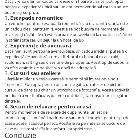
Dacă vrei să oferi un cadou care iese din tiparele clasice, poți opta
pentru o experiență unică sau un dar neconvențional care va aduce
bucurie și surpriză.
1.
Escapade romantice
Un voucher pentru o escapadă romantică sau o vacanță scurtă este
un cadou ideal pentru miri. Aceștia se pot bucura de momente de
relaxare și răsfăț, fie că este vorba de un weekend la munte, o călătorie
în străinătate sau un sejur la un hotel de lux.
2.
Experiențe de aventură
Dacă mirii sunt persoane aventuroase, un cadou inedit ar putea fi o
experiență de aventură, cum ar fi zborul cu balonul cu aer cald,
scufundări, rafting sau o sesiune de parapantă. Acest tip de cadou le
va oferi amintiri de neuitat și o doză de adrenalină.
3.
Cursuri sau ateliere
Oferă-le mirilor un cadou care să le permită să învețe ceva nou
împreună. Poți opta pentru un curs de gătit, un atelier de pictură,
cursuri de dans sau chiar un workshop de fotografie. Aceste activități
nu doar că vor fi plăcute, dar vor contribui și la consolidarea legăturii
dintre ei.
4.
Seturi de relaxare pentru acasă
Pentru momentele de relaxare de după nuntă, un set de
aromaterapie, lumânări parfumate sau un kit complet pentru spa de
acasă poate fi cadoul perfect. Acesta le va permite să se bucure de
clipe de liniște și răsfăț în confortul propriei case.
Concluzie