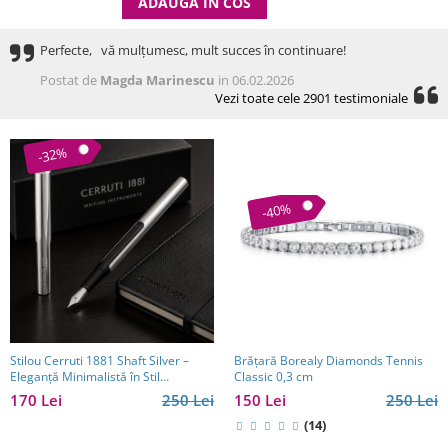
ADAUGA IN COS
Perfecte, vă mulțumesc, mult succes în continuare!
Postat de
Magda Marinescu
in 06.02.2026
Vezi toate cele 2901 testimoniale
-32%
-40%
Brăţară Borealy Diamonds Tennis
Stilou Cerruti 1881 Shaft Silver –
Classic 0,3 cm
Eleganță Minimalistă în Stil
Executive
150 Lei
250 Lei
170 Lei
250 Lei
(14)