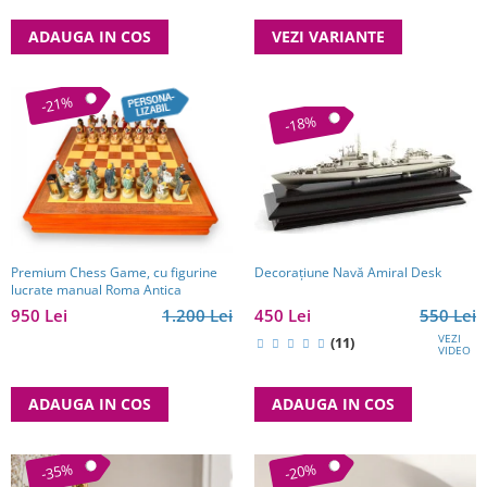
VEZI VARIANTE
ADAUGA IN COS
-21%
-18%
Premium Chess Game, cu figurine
Decoraţiune Navă Amiral Desk
lucrate manual Roma Antica
950 Lei
1.200 Lei
450 Lei
550 Lei
VEZI
(11)
VIDEO
ADAUGA IN COS
ADAUGA IN COS
-35%
-20%