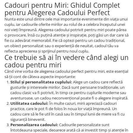
Cadouri pentru Miri: Ghidul Complet
pentru Alegerea Cadoului Perfect
Nunta este unul dintre cele mai importante evenimente din viața unui
cuplu, iar cadourile oferite mirilor au rolul de a celebra începutul unei
noi vieți împreună. Alegerea cadoului potrivit pentru miri poate părea
o provocare, însă cu puțină atenție și inspirație, poți găsi un dar care să
fie cu adevărat memorabil. Fie că optezi pentru un cadou tradițional,
un obiect personalizat sau o experiență de neuitat, cadoul tău va
reflecta aprecierea și sprijinul pentru noul cuplu.
Ce trebuie să ai în vedere când alegi un
cadou pentru miri
Când vine vorba de alegerea cadoului perfect pentru miri, este esențial
să ții cont de câteva aspecte importante:
Stilul și personalitatea cuplului:
Alege un cadou care reflectă
gusturile și interesele mirilor. Dacă sunt persoane tradiționale, un
cadou clasic va fi potrivit, în timp ce pentru cuplurile moderne sau
aventuroase, un cadou neconvențional poate fi o alegere inspirată.
Utilitatea cadoului:
În multe cazuri, mirii apreciază cadouri
practice, care le pot fi de folos în noua lor viață împreună. Un
cadou care să le fie util în casă sau în timpul lunii de miere va fi cu
siguranță binevenit.
Personalizarea cadoului:
Cadourile personalizate sunt
întotdeauna speciale, deoarece arată că ai investit timp și atenție în