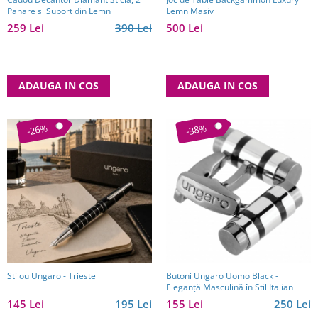
Pahare si Suport din Lemn
Lemn Masiv
259 Lei
390 Lei
500 Lei
ADAUGA IN COS
ADAUGA IN COS
-26%
-38%
Stilou Ungaro - Trieste
Butoni Ungaro Uomo Black -
Eleganță Masculină în Stil Italian
145 Lei
195 Lei
155 Lei
250 Lei