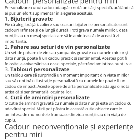
Cadouri personalizate pentru miri
Personalizarea unui cadou adaugă o notă unică și specială, arătând că
ai pus un efort suplimentar în alegerea acestuia.
1.
Bijuterii gravate
Fie că alegi brățări, coliere sau ceasuri, bijuteriile personalizate sunt
cadouri rafinate și de lungă durată. Poți grava numele mirilor, data
nunții sau un mesaj special care să le amintească de această zi
importantă.
2.
Pahare sau seturi de vin personalizate
Un set de pahare de vin sau șampanie, gravate cu numele mirilor și
data nunții, poate fi un cadou practic și sentimental. Acestea pot fi
folosite la aniversări sau ocazii speciale, păstrând amintirea nunții vie.
3.
Tablouri personalizate
Un tablou care să surprindă un moment important din viața mirilor
sau să conțină o ilustrație personalizată cu numele lor poate fi un
cadou de impact. Aceste opere de artă personalizate adaugă o notă
artistică și sentimentală locuinței lor.
4.
Cutii de amintiri personalizate
O cutie de amintiri gravată cu numele și data nunții este un cadou cu
adevărat special. Mirii pot păstra în această cutie obiecte care le
amintesc de momentele frumoase din ziua nunții sau din viața de
cuplu.
Cadouri neconvenționale și experiențe
pentru miri