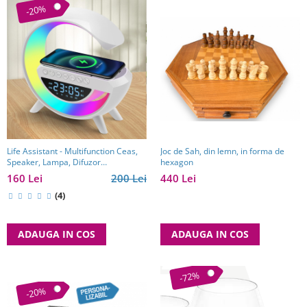
-20%
Joc de Sah, din lemn, in forma de
Life Assistant - Multifunction Ceas,
hexagon
Speaker, Lampa, Difuzor
multifuncțional, încărcător wireless
440 Lei
160 Lei
200 Lei
(4)
ADAUGA IN COS
ADAUGA IN COS
-72%
-20%