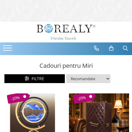
Bijuterii
Tipuri
Inele
Cercei
Bratari
Coliere
Cadouri pentru Miri
Seturi
FILTRE
Brose
Tiare
Destinatari
-20%
-20%
Bijuterii Femei
Bijuterii Copii
Bijuterii Mirese
Selectii