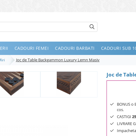
ERII
CADOURI FEMEI
CADOURI BARBATI
CADOURI SUB 10
Joc de Table Backgammon Luxury Lemn Masiv
Miri
Joc de Tab
BONUS o Bij
cos.
CASTIGI
2
LIVRARE GR
Impachetar