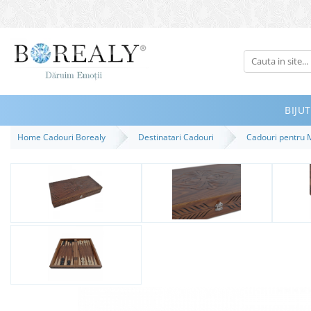
Bijuterii
Tipuri
Inele
BIJUT
Cercei
Home Cadouri Borealy
Destinatari Cadouri
Cadouri pentru 
Bratari
Coliere
Seturi
Brose
Tiare
Destinatari
Bijuterii Femei
Bijuterii Copii