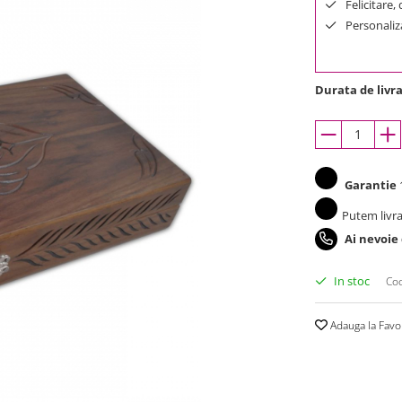
Felicitare,
Personaliza
Durata de livra
Garantie
1
Putem livra
Ai nevoie
In stoc
Cod
Adauga la Favo