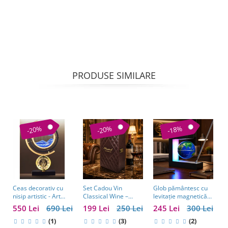
PRODUSE SIMILARE
-20%
-20%
-18%
Ceas decorativ cu
Set Cadou Vin
Glob pământesc cu
C
nisip artistic - Art
Classical Wine –
levitație magnetică
a
Table Clock
Casetă Elegantă cu
și pix – cadou
w
550 Lei
690 Lei
199 Lei
250 Lei
245 Lei
300 Lei
1
Accesorii pentru Vin
business pentru
e
(1)
(3)
bărbați pasionați de
(2)
b