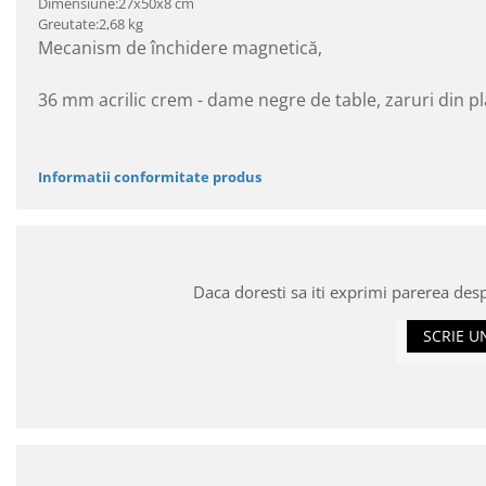
Dimensiune:27x50x8 cm
Greutate:2,68 kg
Mecanism de închidere magnetică,
36 mm acrilic crem - dame negre de table, zaruri din p
Informatii conformitate produs
Daca doresti sa iti exprimi parerea des
SCRIE U