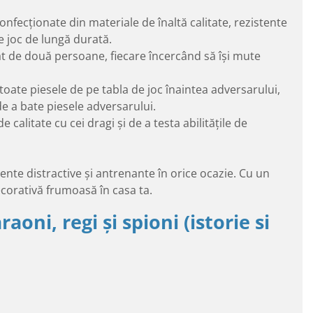
onfecționate din materiale de înaltă calitate, rezistente
e joc de lungă durată.
at de două persoane, fiecare încercând să își mute
 toate piesele de pe tabla de joc înaintea adversarului,
de a bate piesele adversarului.
alitate cu cei dragi și de a testa abilitățile de
nte distractive și antrenante în orice ocazie. Cu un
decorativă frumoasă în casa ta.
aoni, regi și spioni (istorie si