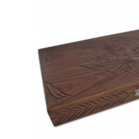
Bijuterii Mirese
Selectii
Reduceri
Cele mai noi
Cele mai vandute
Cele mai votate
Cu video
Pret
0 Lei - 100 Lei
100 Lei - 200 Lei
200 Lei - 300 Lei
300 Lei - 500 Lei
500 Lei - 1000 Lei
1000 Lei +