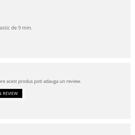
lastic de 9 mm.
pre acest produs poti adauga un review.
N REVIEW