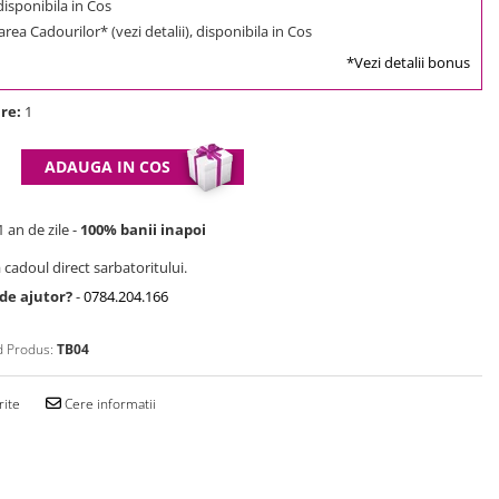
 disponibila in Cos
rea Cadourilor* (vezi detalii), disponibila in Cos
*Vezi detalii bonus
re:
1
ADAUGA IN COS
 an de zile -
100% banii inapoi
 cadoul direct sarbatoritului.
 de ajutor?
-
0784.204.166
 Produs:
TB04
rite
Cere informatii