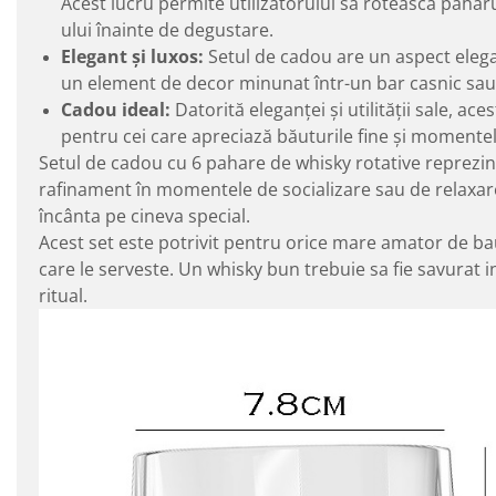
Acest lucru permite utilizatorului să rotească pahar
ului înainte de degustare.
Elegant și luxos:
Setul de cadou are un aspect elegant
un element de decor minunat într-un bar casnic sau 
Cadou ideal:
Datorită eleganței și utilității sale, a
pentru cei care apreciază băuturile fine și momentele
Setul de cadou cu 6 pahare de whisky rotative reprezi
rafinament în momentele de socializare sau de relaxare
încânta pe cineva special.
Acest set este potrivit pentru orice mare amator de baut
care le serveste. Un whisky bun trebuie sa fie savurat i
ritual.