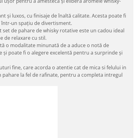
ul ușor pentru a amesteca și elibera aromele whisky-
 și luxos, cu finisaje de înaltă calitate. Acesta poate fi
într-un spațiu de divertisment.
cest set de pahare de whisky rotative este un cadou ideal
 de relaxare cu stil.
ntă o modalitate minunată de a aduce o notă de
 și poate fi o alegere excelentă pentru a surprinde și
uri fine, care acorda o atentie cat de mica si felului in
n pahare la fel de rafinate, pentru a completa intregul