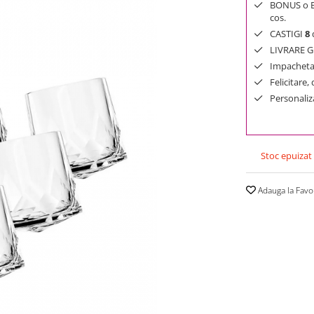
BONUS o Bij
cos.
CASTIGI
8
d
LIVRARE GR
Impachetar
Felicitare,
Personaliza
Stoc epuizat
Adauga la Favo