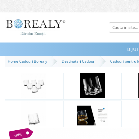
Bijuterii
Tipuri
Inele
BIJUT
Cercei
Home Cadouri Borealy
Destinatari Cadouri
Cadouri pentru 
Bratari
Coliere
Seturi
Brose
Tiare
Destinatari
Bijuterii Femei
Bijuterii Copii
-34%