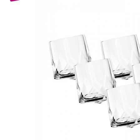
Bijuterii Mirese
Selectii
Reduceri
Cele mai noi
Cele mai vandute
Cele mai votate
Cu video
Pret
0 Lei - 100 Lei
100 Lei - 200 Lei
200 Lei - 300 Lei
300 Lei - 500 Lei
500 Lei - 1000 Lei
1000 Lei +