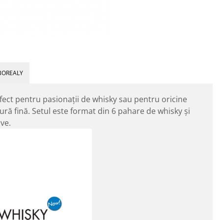
BOREALY
rfect pentru pasionații de whisky sau pentru oricine
ă fină. Setul este format din 6 pahare de whisky și
ive.