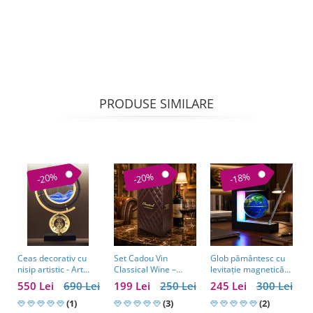
PRODUSE SIMILARE
-20%
-20%
-18%
Ceas decorativ cu
Set Cadou Vin
Glob pământesc cu
C
nisip artistic - Art
Classical Wine –
levitație magnetică
a
Table Clock
Casetă Elegantă cu
și pix – cadou
w
550 Lei
690 Lei
199 Lei
250 Lei
245 Lei
300 Lei
1
Accesorii pentru Vin
business pentru
e
(1)
(3)
bărbați pasionați de
(2)
b