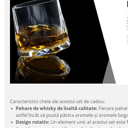
Caracteristici cheie ale acestui set de cadou:
Pahare de whisky de înaltă calitate:
Fiecare pahar 
astfel încât să poată păstra aromele și aromele boga
Design rotativ:
Un element unic al acestui set este 