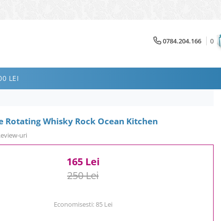
0784.204.166
0
0 LEI
re Rotating Whisky Rock Ocean Kitchen
Review-uri
165 Lei
250 Lei
Economisesti:
85
Lei