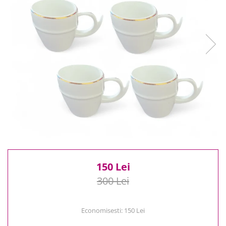
Reduceri
Cele mai noi
Cele mai vandute
Cele mai votate
Cu video
Pret
0 Lei - 100 Lei
100 Lei - 200 Lei
200 Lei - 300 Lei
300 Lei - 500 Lei
500 Lei - 1000 Lei
1000 Lei +
150 Lei
300 Lei
Economisesti:
150
Lei