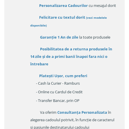
Personalizarea Cadourilor
cu mesajul dorit
Felicitare cu textul dorit
(
vezi modelele
disponibile
)
Garanție
1 An de zile
la toate produsele
Posibilitatea de a returna produsele în
14 zile
și de a primi
banii înapoi fara nici o
întrebare
Platești Ușor
, cum preferi
- Cash la Curier - Ramburs
- Online cu Cardul de Credit
- Transfer Bancar, prin OP
Va oferim
Consultanța Personalizata
în
alegerea cadoulul potrivit, în funcție de caracterul
și pasiunile destinatarului cadoului