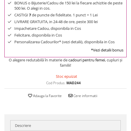
BONUS o Bijuterie/Cadou de 150 lei la fiecare achizitie de peste
500 lei. O alegi in cos.
CASTIGI
7
de puncte de fidelitate. 1 punct = 1 Lei
LIVRARE GRATUITA, in 24-48 de ore, peste 300 lei
Impachetare Cadou, disponibila in Cos
Felicitare, disponibila in Cos
Personalizarea Cadourilor* (vezi detalii), disponibila in Cos
*Vezi detalii bonus
O alegere redutabilă în materie de
cadouri pentru femei
, cupluri şi
familii!
Stoc epuizat
Cod Produs:
MAD244
Adauga la Favorite
Cere informatii
Descriere