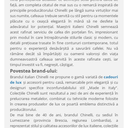
faţă, am completa citatul de mai sus cu o remarcă inspirată de
principiile producătorului Chinelli: pe lângă suma virtuţilor mai
sus numite, cafeaua trebuie servită cu stil pentru ca momentele
plăcute cu o ceaşcă elegantă în mână să ne desfete la
adevăratul lor potenţial. Maeştrii italieni Chinelli semnează
acest rafinat serviciu de cafea din porţelan fin, impresionant
prin modul în care întrepătrunde stilurile clasic şi modern, cu
detalii preţioase trasate în fine contururi contemporane, totul
pentru o experienţă desăvârşită a savurării cafelei. Nu vă
rămâne decât să împărtăşiţi cu oamenii valoroşi din viaţa
dumneavoastră cafeaua servită în aceste rafinate ceşti, iar
timpul investit va fi, negreşit, câştigat.
Povestea brand-ului:
Brandul italian Chinelli ne propune o gamă variată de
cadouri
de lux
şi accesorii pentru casă, remarcabile prin eleganţă şi cu
designuri specifice inconfundabilului stil „Made in Italy”.
Colecţiile Chinelli sunt rezultatul a zeci de ani de experienţă în
prelucrarea metalelor, combinat cu tehnicile moderne folosite
în crearea produselor de lux ce poartă emblema distinctivă a
producătorului.
De mai bine de 40 de ani, brandul Chinelli, cu sediul în
Lumezzane (provincia Brescia, regiunea Lombardia), a
reprezentat stilul şi calitatea accesoriilor de lux italiene, colecţiile