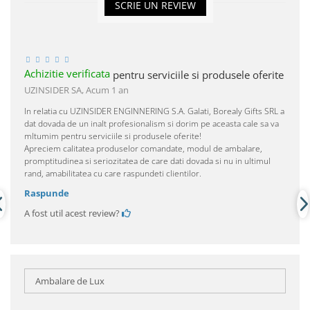
SCRIE UN REVIEW
Achizitie verificata
pentru serviciile si produsele oferite
UZINSIDER SA,
Acum 1 an
In relatia cu UZINSIDER ENGINNERING S.A. Galati, Borealy Gifts SRL a
dat dovada de un inalt profesionalism si dorim pe aceasta cale sa va
mltumim pentru serviciile si produsele oferite!
Apreciem calitatea produselor comandate, modul de ambalare,
promptitudinea si seriozitatea de care dati dovada si nu in ultimul
rand, amabilitatea cu care raspundeti clientilor.
Raspunde
A fost util acest review?
Ambalare de Lux