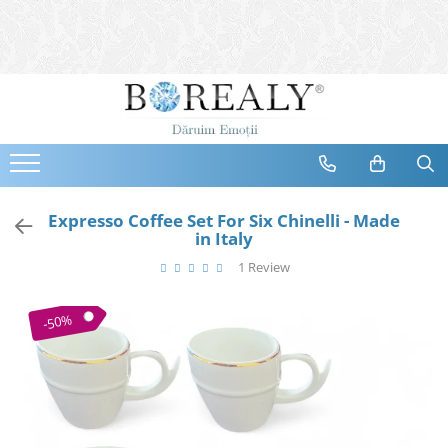
Bijuterii
Tipuri
Inele
Cercei
Bratari
Coliere
Expresso Coffee Set For Six Chinelli - Made
in Italy
Seturi
1 Review
Brose
Tiare
-50%
Destinatari
Bijuterii Femei
Bijuterii Copii
Bijuterii Mirese
Selectii