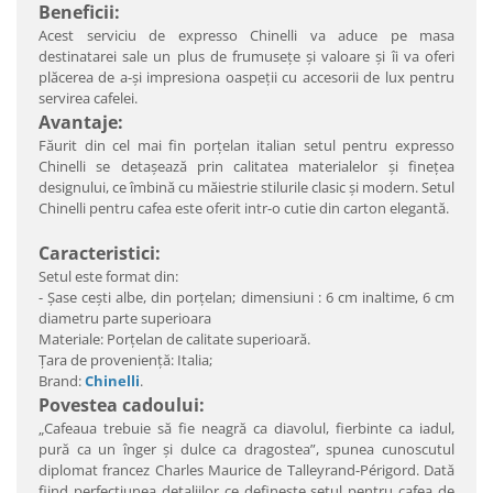
Beneficii:
Acest serviciu de expresso Chinelli va aduce pe masa
destinatarei sale un plus de frumuseţe şi valoare şi îi va oferi
plăcerea de a-şi impresiona oaspeţii cu accesorii de lux pentru
servirea cafelei.
Avantaje:
Făurit din cel mai fin porţelan italian setul pentru expresso
Chinelli se detaşează prin calitatea materialelor şi fineţea
designului, ce îmbină cu măiestrie stilurile clasic şi modern. Setul
Chinelli pentru cafea este oferit intr-o cutie din carton elegantă.
Caracteristici:
Setul este format din:
- Şase ceşti albe, din porţelan; dimensiuni : 6 cm inaltime, 6 cm
diametru parte superioara
Materiale: Porţelan de calitate superioară.
Ţara de provenienţă: Italia;
Brand:
Chinelli
.
Povestea cadoului:
„Cafeaua trebuie să fie neagră ca diavolul, fierbinte ca iadul,
pură ca un înger şi dulce ca dragostea”, spunea cunoscutul
diplomat francez Charles Maurice de Talleyrand-Périgord. Dată
fiind perfecţiunea detaliilor ce defineşte setul pentru cafea de