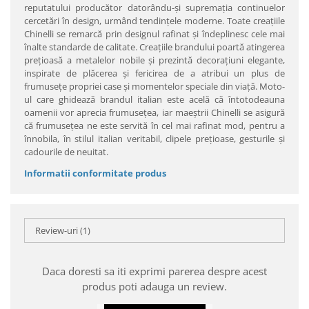
reputatului producător datorându-şi supremaţia continuelor
cercetări în design, urmând tendinţele moderne. Toate creaţiile
Chinelli se remarcă prin designul rafinat şi îndeplinesc cele mai
înalte standarde de calitate. Creaţiile brandului poartă atingerea
preţioasă a metalelor nobile şi prezintă decoraţiuni elegante,
inspirate de plăcerea şi fericirea de a atribui un plus de
frumuseţe propriei case şi momentelor speciale din viaţă. Moto-
ul care ghidează brandul italian este acelă că întotodeauna
oamenii vor aprecia frumuseţea, iar maeştrii Chinelli se asigură
că frumuseţea ne este servită în cel mai rafinat mod, pentru a
înnobila, în stilul italian veritabil, clipele preţioase, gesturile şi
cadourile de neuitat.
Informatii conformitate produs
Review-uri
(1)
Daca doresti sa iti exprimi parerea despre acest
produs poti adauga un review.