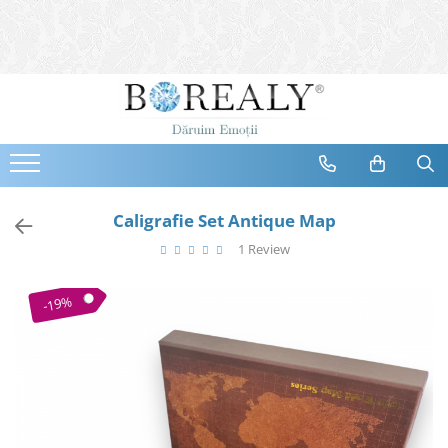
Bijuterii
Tipuri
Inele
Cercei
Bratari
Coliere
Caligrafie Set Antique Map
Seturi
1 Review
Brose
Tiare
-19%
Destinatari
Bijuterii Femei
Bijuterii Copii
Bijuterii Mirese
Selectii