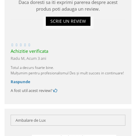
Daca doresti sa iti exprimi parerea despre acest
produs poti adauga un review.
SCRIE UN REVIEW
Achizitie verificata
Radu M,
Acum 3 ani
Totul a decurs foarte bine.
Mulțumim pentru profesionalismul Dvs și mult succes in continuare!
Raspunde
A fost util acest review?
Ambalare de Lux