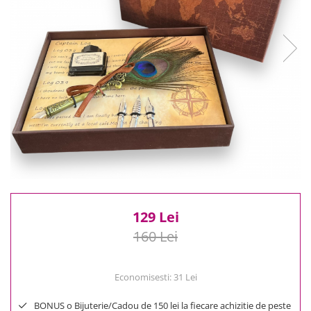
Reduceri
Cele mai noi
Cele mai vandute
Cele mai votate
Cu video
Pret
0 Lei - 100 Lei
100 Lei - 200 Lei
200 Lei - 300 Lei
300 Lei - 500 Lei
500 Lei - 1000 Lei
1000 Lei +
129 Lei
160 Lei
Economisesti:
31
Lei
BONUS o Bijuterie/Cadou de 150 lei la fiecare achizitie de peste