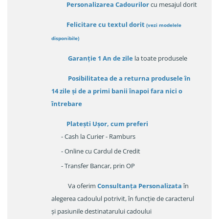
Personalizarea Cadourilor
cu mesajul dorit
Felicitare cu textul dorit
(
vezi modelele
disponibile
)
Garanție
1 An de zile
la toate produsele
Posibilitatea de a returna produsele în
14 zile
și de a primi
banii înapoi fara nici o
întrebare
Platești Ușor
, cum preferi
- Cash la Curier - Ramburs
- Online cu Cardul de Credit
- Transfer Bancar, prin OP
Va oferim
Consultanța Personalizata
în
alegerea cadoulul potrivit, în funcție de caracterul
și pasiunile destinatarului cadoului