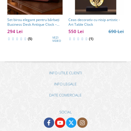
Set birou elegant pentru bărbați
Ceas decorativ cu nisip artistic -
Business Desk Antique Clock –
Art Table Clock
cadou premium pentru șef, soț
294 Lei
550 Lei
690 Lei
sau partener de afaceri
VEZI
(5)
(1)
VIDEO
INFO UTILE CLIENTI
INFO LEGALE
DATE COMERCIALE
SOCIAL