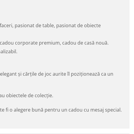
afaceri, pasionat de table, pasionat de obiecte
e, cadou corporate premium, cadou de casă nouă.
lizabil.
legant și cărțile de joc aurite îl poziționează ca un
au obiectele de colecție.
ate fi o alegere bună pentru un cadou cu mesaj special.