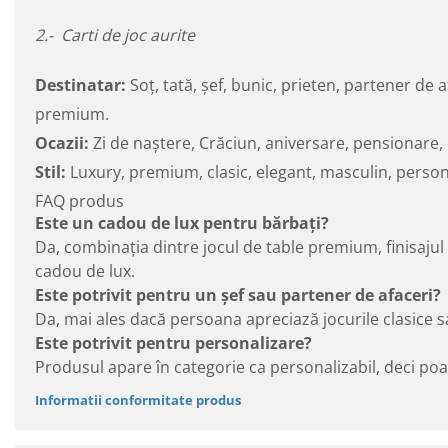
2.- Carti de joc aurite
Destinatar:
Soț, tată, șef, bunic, prieten, partener de 
premium.
Ocazii:
Zi de naștere, Crăciun, aniversare, pensionar
Stil:
Luxury, premium, clasic, elegant, masculin, persona
FAQ produs
Este un cadou de lux pentru bărbați?
Da, combinația dintre jocul de table premium, finisajul e
cadou de lux.
Este potrivit pentru un șef sau partener de afaceri?
Da, mai ales dacă persoana apreciază jocurile clasice s
Este potrivit pentru personalizare?
Produsul apare în categorie ca personalizabil, deci po
Informatii conformitate produs