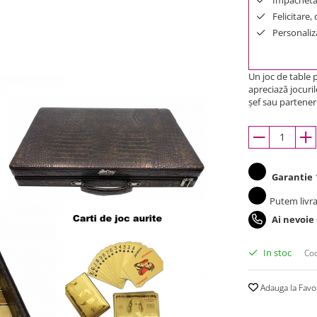
Felicitare,
Personaliza
Un joc de table p
apreciază jocuri
șef sau partener 
Garantie
1
Putem livra
Ai nevoie
In stoc
Cod
Adauga la Favo