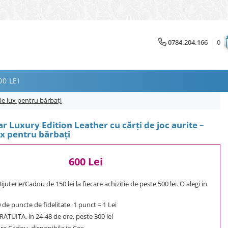
0784.204.166
0
0 LEI
 de lux pentru bărbați
ar Luxury Edition Leather cu cărți de joc aurite –
x pentru bărbați
600 Lei
uterie/Cadou de 150 lei la fiecare achizitie de peste 500 lei. O alegi in
0
de puncte de fidelitate. 1 punct = 1 Lei
ATUITA, in 24-48 de ore, peste 300 lei
e Cadou, disponibila in Cos