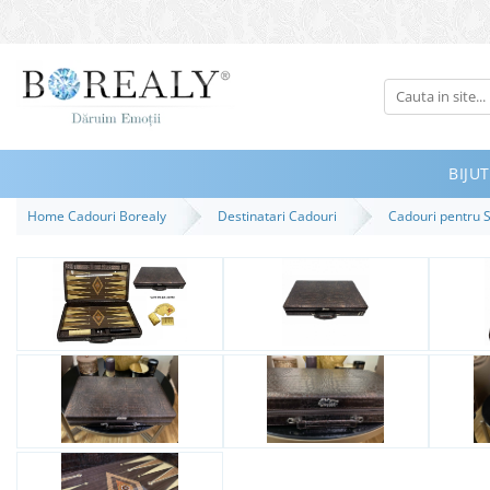
Bijuterii
Tipuri
Inele
BIJUT
Cercei
Home Cadouri Borealy
Destinatari Cadouri
Cadouri pentru 
Bratari
Coliere
Seturi
Brose
Tiare
Destinatari
Bijuterii Femei
Bijuterii Copii