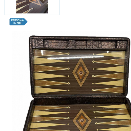
Bijuterii Mirese
Selectii
Reduceri
Cele mai noi
Cele mai vandute
Cele mai votate
Cu video
Pret
0 Lei - 100 Lei
100 Lei - 200 Lei
200 Lei - 300 Lei
300 Lei - 500 Lei
500 Lei - 1000 Lei
1000 Lei +