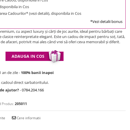
 disponibila in Cos
rea Cadourilor* (vezi detalii), disponibila in Cos
*Vezi detalii bonus
remium, cu aspect luxury și cărți de joc aurite, ideal pentru bărbați care
le clasice reinterpretate elegant. Este un cadou de impact pentru soț, tată,
de afaceri, potrivit mai ales când vrei să oferi ceva memorabil și diferit.
ADAUGA IN COS
 an de zile -
100% banii inapoi
 cadoul direct sarbatoritului.
 de ajutor?
-
0784.204.166
 Produs:
205011
rite
Cere informatii