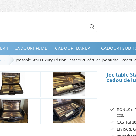
ERII
CADOURI FEMEI
CADOURI BARBATI
CADOURI SUB 10
Joc table Star Luxury Edition Leather cu cărți de joc aurite – cadou
Sefi
Joc table St
cadou de lu
BONUS o Bij
cos.
CASTIGI
3
LIVRARE GR
Impachetar