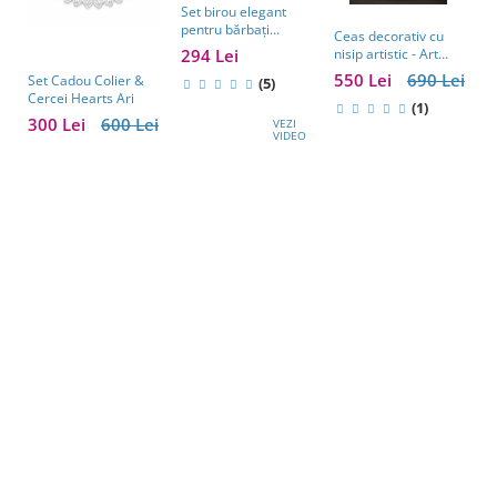
Set birou elegant
pentru bărbați
Ceas decorativ cu
Business Desk
294 Lei
nisip artistic - Art
Antique Clock –
Table Clock
550 Lei
690 Lei
Set Cadou Colier &
A
cadou premium
(5)
Cercei Hearts Ari
P
pentru șef, soț sau
(1)
P
partener de afaceri
300 Lei
600 Lei
7
VEZI
î
VIDEO
1