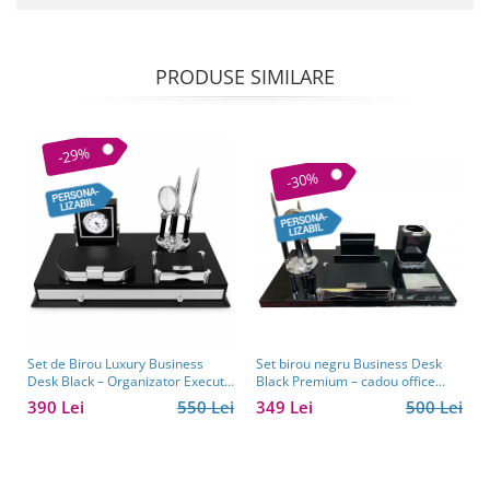
PRODUSE SIMILARE
-29%
-30%
Set de Birou Luxury Business
Set birou negru Business Desk
Desk Black – Organizator Executiv
Black Premium – cadou office
cu Ceas și Accesorii
personalizabil pentru bărbați
390 Lei
550 Lei
349 Lei
500 Lei