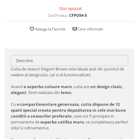
Stoc epuizat
Cod Produs:
CFPU54-5
Adauga la Favorite
Cere informatii
Descriere
Cutia de ceasuri Elegant Brown este ideala atat din punctul de
vedere al designului, cat si al functionalitatii.
Avand
o superba culoare maro
, cutia are
un design clasic,
elegant
, fiind realizata din
lemn.
Cu
o compartimentare generoasa, cutia dispune de 12
spatii special create pentru depozitarea in cele mai bune
conditii a ceasurilor preferate
, care vor fi protejate in
permanenta de
superba catifea maro
, ce completeaza perfect
stilul si rafinamentul.