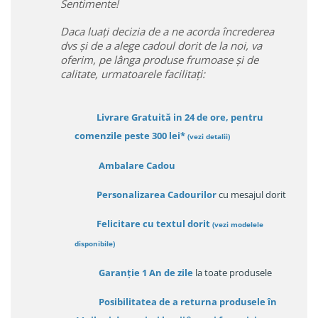
Sentimente!
Daca luați decizia de a ne acorda încrederea
dvs și de a alege cadoul dorit de la noi, va
oferim, pe lânga produse frumoase și de
calitate, urmatoarele facilitați:
Livrare Gratuită in 24 de ore, pentru
comenzile peste 300 lei*
(vezi detalii)
Ambalare Cadou
Personalizarea Cadourilor
cu mesajul dorit
Felicitare cu textul dorit
(
vezi modelele
disponibile
)
Garanție
1 An de zile
la toate produsele
Posibilitatea de a returna produsele în