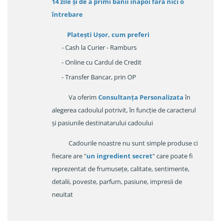
14 zile
și de a primi
banii înapoi fara nici o
întrebare
Platești Ușor
, cum preferi
- Cash la Curier - Ramburs
- Online cu Cardul de Credit
- Transfer Bancar, prin OP
Va oferim
Consultanța Personalizata
în
alegerea cadoulul potrivit, în funcție de caracterul
și pasiunile destinatarului cadoului
Cadourile noastre nu sunt simple produse ci
fiecare are "
un ingredient secret
" care poate fi
reprezentat de frumusețe, calitate, sentimente,
detalii, poveste, parfum, pasiune, impresii de
neuitat