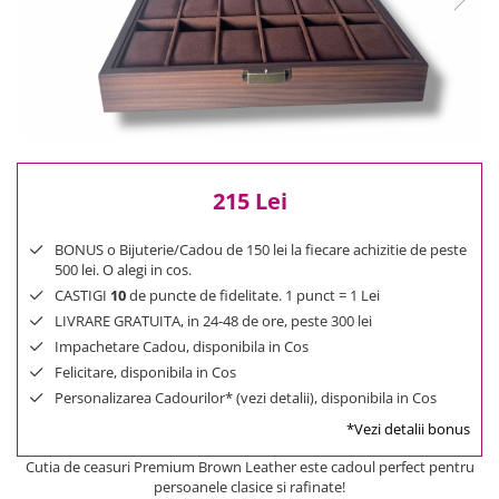
Reduceri
Cele mai noi
Cele mai vandute
Cele mai votate
Cu video
Pret
0 Lei - 100 Lei
215 Lei
100 Lei - 200 Lei
BONUS o Bijuterie/Cadou de 150 lei la fiecare achizitie de peste
200 Lei - 300 Lei
500 lei. O alegi in cos.
300 Lei - 500 Lei
CASTIGI
10
de puncte de fidelitate. 1 punct = 1 Lei
500 Lei - 1000 Lei
LIVRARE GRATUITA, in 24-48 de ore, peste 300 lei
1000 Lei +
Impachetare Cadou, disponibila in Cos
Felicitare, disponibila in Cos
Personalizarea Cadourilor* (vezi detalii), disponibila in Cos
*Vezi detalii bonus
Cutia de ceasuri Premium Brown Leather este cadoul perfect pentru
persoanele clasice si rafinate!