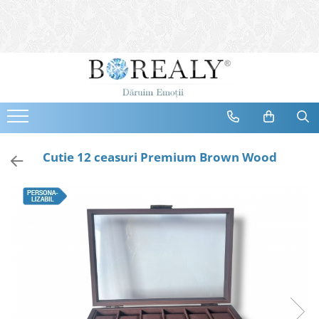
Bijuterii
Tipuri
Inele
Cercei
Bratari
Coliere
Cutie 12 ceasuri Premium Brown Wood
Seturi
Brose
Tiare
Destinatari
Bijuterii Femei
Bijuterii Copii
Bijuterii Mirese
Selectii