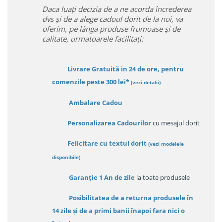
Daca luați decizia de a ne acorda încrederea
dvs și de a alege cadoul dorit de la noi, va
oferim, pe lânga produse frumoase și de
calitate, urmatoarele facilitați:
Livrare Gratuită in 24 de ore, pentru
comenzile peste 300 lei*
(vezi detalii)
Ambalare Cadou
Personalizarea Cadourilor
cu mesajul dorit
Felicitare cu textul dorit
(
vezi modelele
disponibile
)
Garanție
1 An de zile
la toate produsele
Posibilitatea de a returna produsele în
14 zile
și de a primi
banii înapoi fara nici o