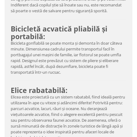
Indiferent dacă copilul știe să înoate sau nu, este recomandat
să poarte o vestă de salvare pentru siguranță sporită.
Bicicletă acvatică pliabilă și
portabilă:
Bicicleta gonflabilă se poate monta și demonta în doar câteva
minute. Dimensiunea cadrului permite transportul facil în
portbagajul unei mașini de familie, iar flotorul se poate umfla
rapid. Designul este prevăzut cu sistem de pliere și eliberare
rapidă, astfel încât, după dezumflare, bicicleta poate fi
transportată într-un rucsac.
Elice rabatabilă:
Elicea este proiectată cu un sistem rabatabil, fiind ideală pentru
utilizarea în ape cu viteze și adâncimi diferite! Potrivită pentru:
parcuri acvatice, lacuri, râuri și oceane. Nu deranjează
viețuitoarele acvatice, fiind o alegere excelentă pentru pescuit
sau pentru observarea faunei acvatice. De asemenea, oferă o
sursă minunată de distracție în zonele turistice de lângă apă și
poate reprezenta o idee inspirată pentru afaceri locale de