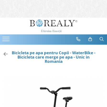
Bijuterii
Tipuri
Inele
Cercei
Bratari
Coliere
Bicicleta pe apa pentru Copii - WaterBike -
Bicicleta care merge pe apa - Unic in
Seturi
Romania
Brose
Tiare
Destinatari
Bijuterii Femei
Bijuterii Copii
Bijuterii Mirese
Selectii