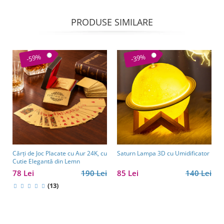
PRODUSE SIMILARE
-59%
-39%
Cărți de Joc Placate cu Aur 24K, cu
Saturn Lampa 3D cu Umidificator
Cutie Elegantă din Lemn
78 Lei
190 Lei
85 Lei
140 Lei
(13)