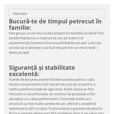
Descriere
Bucură-te de timpul petrecut în
familie:
Este grozav ca cei mici să aibă propria lor bicicletă acvatică! Poți
pedala împreună cu copiii pe lac sau pe mare și să
experimentați împreună bucuria plimbărilor pe apă. Lasă-i pe
cei mici să se distreze și să facă mișcare într-un mod inedit –
direct pe apă!
Siguranță și stabilitate
excelentă:
Înainte de lansarea acestei biciclete acvatice pentru copii,
fiecare componentă a fost testată de sute de ori pentru a
verifica performanțele de siguranță. Roțile clasice au fost
înlocuite cu două flotoare, iar sistemul de propulsie a fost
actualizat cu o elice performantă. Flotoarele duble au o
structură cu mai multe camere de aer, oferind o excelentă
rezistență la vânt și valuri. Poate susține o greutate de până la
60 kg și permite deplasarea fără probleme chiar și pe valuri mici.