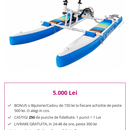
Reduceri
Cele mai noi
Cele mai vandute
Cele mai votate
Cu video
Pret
0 Lei - 100 Lei
100 Lei - 200 Lei
200 Lei - 300 Lei
300 Lei - 500 Lei
500 Lei - 1000 Lei
1000 Lei +
5.000 Lei
BONUS o Bijuterie/Cadou de 150 lei la fiecare achizitie de peste
500 lei. O alegi in cos.
CASTIGI
250
de puncte de fidelitate. 1 punct = 1 Lei
LIVRARE GRATUITA, in 24-48 de ore, peste 300 lei