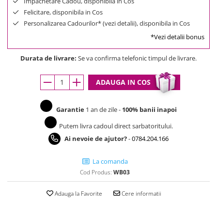
Impachetare Cadou, disponibila in Cos
Felicitare, disponibila in Cos
Personalizarea Cadourilor* (vezi detalii), disponibila in Cos
*Vezi detalii bonus
Durata de livrare:
Se va confirma telefonic timpul de livrare.
ADAUGA IN COS
Garantie
1 an de zile -
100% banii inapoi
Putem livra cadoul direct sarbatoritului.
Ai nevoie de ajutor?
-
0784.204.166
La comanda
Cod Produs:
WB03
Adauga la Favorite
Cere informatii