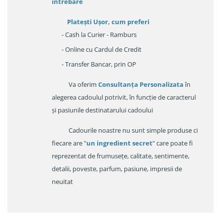
întrebare
Platești Ușor
, cum preferi
- Cash la Curier - Ramburs
- Online cu Cardul de Credit
- Transfer Bancar, prin OP
Va oferim
Consultanța Personalizata
în
alegerea cadoulul potrivit, în funcție de caracterul
și pasiunile destinatarului cadoului
Cadourile noastre nu sunt simple produse ci
fiecare are "
un ingredient secret
" care poate fi
reprezentat de frumusețe, calitate, sentimente,
detalii, poveste, parfum, pasiune, impresii de
neuitat