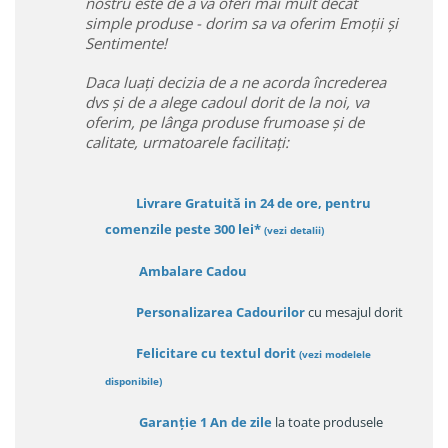
nostru este de a va oferi mai mult decât
simple produse - dorim sa va oferim Emoții și
Sentimente!
Daca luați decizia de a ne acorda încrederea
dvs și de a alege cadoul dorit de la noi, va
oferim, pe lânga produse frumoase și de
calitate, urmatoarele facilitați:
Livrare Gratuită in 24 de ore, pentru
comenzile peste 300 lei*
(vezi detalii)
Ambalare Cadou
Personalizarea Cadourilor
cu mesajul dorit
Felicitare cu textul dorit
(
vezi modelele
disponibile
)
Garanție
1 An de zile
la toate produsele