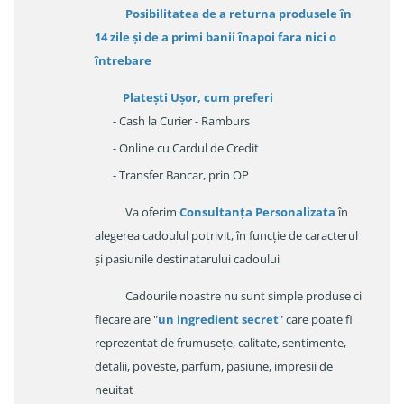
Posibilitatea de a returna produsele în
14 zile
și de a primi
banii înapoi fara nici o
întrebare
Platești Ușor
, cum preferi
- Cash la Curier - Ramburs
- Online cu Cardul de Credit
- Transfer Bancar, prin OP
Va oferim
Consultanța Personalizata
în
alegerea cadoulul potrivit, în funcție de caracterul
și pasiunile destinatarului cadoului
Cadourile noastre nu sunt simple produse ci
fiecare are "
un ingredient secret
" care poate fi
reprezentat de frumusețe, calitate, sentimente,
detalii, poveste, parfum, pasiune, impresii de
neuitat