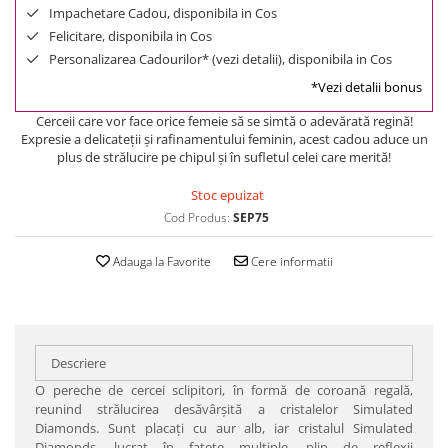
Impachetare Cadou, disponibila in Cos
Felicitare, disponibila in Cos
Personalizarea Cadourilor* (vezi detalii), disponibila in Cos
*Vezi detalii bonus
Cerceii care vor face orice femeie să se simtă o adevărată regină!
Expresie a delicateţii şi rafinamentului feminin, acest cadou aduce un
plus de strălucire pe chipul şi în sufletul celei care merită!
Stoc epuizat
Cod Produs:
SEP75
Adauga la Favorite
Cere informatii
Descriere
O pereche de cercei sclipitori, în formă de coroană regală,
reunind strălucirea desăvârşită a cristalelor Simulated
Diamonds. Sunt placaţi cu aur alb, iar cristalul Simulated
Diamonds, lucrat în faţete multiple, plin de reflexii