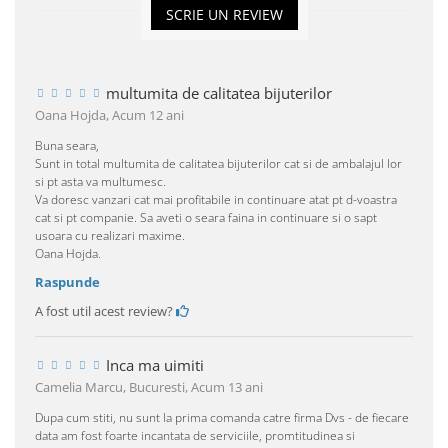
SCRIE UN REVIEW
multumita de calitatea bijuterilor
Oana Hojda,
Acum 12 ani
Buna seara,
Sunt in total multumita de calitatea bijuterilor cat si de ambalajul lor
si pt asta va multumesc.
Va doresc vanzari cat mai profitabile in continuare atat pt d-voastra
cat si pt companie. Sa aveti o seara faina in continuare si o sapt
usoara cu realizari maxime.
Oana Hojda.
Raspunde
A fost util acest review?
Inca ma uimiti
Camelia Marcu, Bucuresti,
Acum 13 ani
Dupa cum stiti, nu sunt la prima comanda catre firma Dvs - de fiecare
data am fost foarte incantata de serviciile, promtitudinea si