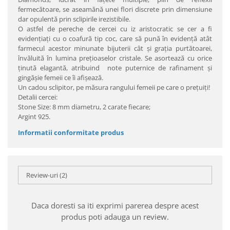
fermecătoare, se aseamănă unei flori discrete prin dimensiune
dar opulentă prin sclipirile irezistibile.
O astfel de pereche de cercei cu iz aristocratic se cer a fi
evidenţiaţi cu o coafură tip coc, care să pună în evidenţă atât
farmecul acestor minunate bijuterii cât şi graţia purtătoarei,
învăluită în lumina preţioaselor cristale. Se asortează cu orice
ţinută elagantă, atribuind note puternice de rafinament şi
gingăşie femeii ce îi afişează.
Un cadou sclipitor, pe măsura rangului femeii pe care o preţuiţi!
Detalii cercei:
Stone Size: 8 mm diametru, 2 carate fiecare;
Argint 925.
Informatii conformitate produs
Review-uri
(2)
Daca doresti sa iti exprimi parerea despre acest
produs poti adauga un review.