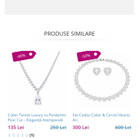
PRODUSE SIMILARE
-46%
-50%
Colier Tennis Luxury cu Pandantiv
Set Cadou Colier & Cercei Hearts
Pear Cut – Eleganță Atemporală
Ari
135 Lei
250 Lei
300 Lei
600 Lei
(1)