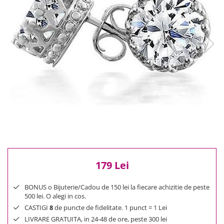
Reduceri
Cele mai noi
Cele mai vandute
Cele mai votate
Cu video
Pret
0 Lei - 100 Lei
100 Lei - 200 Lei
200 Lei - 300 Lei
300 Lei - 500 Lei
500 Lei - 1000 Lei
1000 Lei +
179 Lei
BONUS o Bijuterie/Cadou de 150 lei la fiecare achizitie de peste
500 lei. O alegi in cos.
CASTIGI
8
de puncte de fidelitate. 1 punct = 1 Lei
LIVRARE GRATUITA, in 24-48 de ore, peste 300 lei