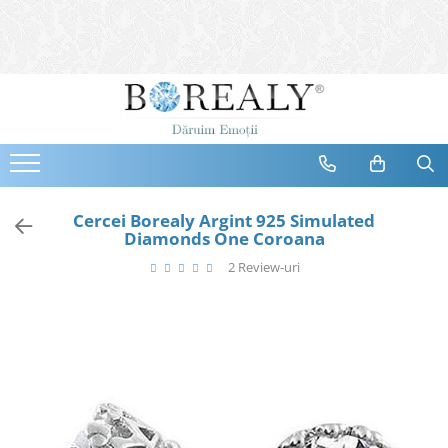
Bijuterii
Tipuri
Inele
Cercei
Bratari
Coliere
Cercei Borealy Argint 925 Simulated
Diamonds One Coroana
Seturi
2 Review-uri
Brose
Tiare
Destinatari
Bijuterii Femei
Bijuterii Copii
Bijuterii Mirese
Selectii