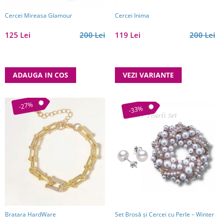
Cercei Mireasa Glamour
Cercei Inima
125 Lei
200 Lei
119 Lei
200 Lei
ADAUGA IN COS
VEZI VARIANTE
-27%
-33%
Bratara HardWare
Set Brosă și Cercei cu Perle – Winter