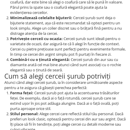
coafură, dar este bine să alegi o coafură care să le pună în valoare.
Părul prins la spate sau o coafură elegantă poate ajuta la
evidențierea cerceilor.
Minimalizează celelalte bijuterii:
Cerceii șurub sunt deja o
bijuterie statement, așa că este recomandat să optezi pentru un
look simplu. Alege un colier discret sau o brățară fină pentru a nu
distrage atenția de la cercei.
Potrivește cerceii cu ocazia:
Cerceii șurub sunt ideali pentru o
varietate de ocazii, dar asigură-te că îi alegi în funcție de context.
Cercei cu pietre prețioase sunt perfecți pentru evenimente formale,
în timp ce cercei din argint simplu pot fi purtați în fiecare zi.
Combină-i cu o ținută elegantă:
Cerceii șurub din aur sau cu
diamante arată cel mai bine atunci când sunt asociați cu o rochie
elegantă sau o ținută de seară.
Cum să alegi cerceii șurub potriviți
Atunci când alegi cerceii șurub, ia în considerare următoarele aspecte
pentru a te asigura că găsești perechea perfectă:
Forma feței:
Cerceii șurub pot ajuta la accentuarea trăsăturilor
feței. De exemplu, dacă ai o față rotundă, cerceii șurub care se
extind ușor în jos pot adăuga alungire. Dacă ai o față ovală, poți
purta aproape orice stil.
Stilul personal:
Alege cercei care reflectă stilul tău personal. Dacă
preferi un look clasic, optează pentru cercei din aur sau argint. Dacă
îți place să fii în tendințe, poți alege cercei cu detalii moderne sau
culori vibrante.