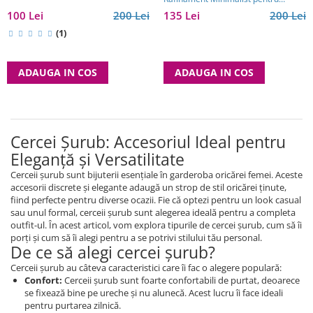
Femeia Modernă
100 Lei
200 Lei
135 Lei
200 Lei
(1)
ADAUGA IN COS
ADAUGA IN COS
Cercei Șurub: Accesoriul Ideal pentru
Eleganță și Versatilitate
Cerceii șurub sunt bijuterii esențiale în garderoba oricărei femei. Aceste
accesorii discrete și elegante adaugă un strop de stil oricărei ținute,
fiind perfecte pentru diverse ocazii. Fie că optezi pentru un look casual
sau unul formal, cerceii șurub sunt alegerea ideală pentru a completa
outfit-ul. În acest articol, vom explora tipurile de cercei șurub, cum să îi
porți și cum să îi alegi pentru a se potrivi stilului tău personal.
De ce să alegi cercei șurub?
Cerceii șurub au câteva caracteristici care îi fac o alegere populară:
Confort:
Cerceii șurub sunt foarte confortabili de purtat, deoarece
se fixează bine pe ureche și nu alunecă. Acest lucru îi face ideali
pentru purtarea zilnică.