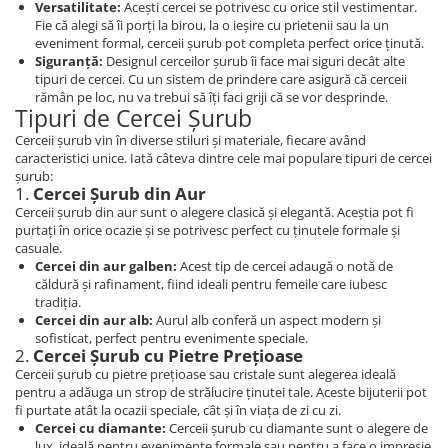
Versatilitate:
Acești cercei se potrivesc cu orice stil vestimentar.
Fie că alegi să îi porți la birou, la o ieșire cu prietenii sau la un
eveniment formal, cerceii șurub pot completa perfect orice ținută.
Siguranță:
Designul cerceilor șurub îi face mai siguri decât alte
tipuri de cercei. Cu un sistem de prindere care asigură că cerceii
rămân pe loc, nu va trebui să îți faci griji că se vor desprinde.
Tipuri de Cercei Șurub
Cerceii șurub vin în diverse stiluri și materiale, fiecare având
caracteristici unice. Iată câteva dintre cele mai populare tipuri de cercei
șurub:
1.
Cercei Șurub din Aur
Cerceii șurub din aur sunt o alegere clasică și elegantă. Aceștia pot fi
purtați în orice ocazie și se potrivesc perfect cu ținutele formale și
casuale.
Cercei din aur galben:
Acest tip de cercei adaugă o notă de
căldură și rafinament, fiind ideali pentru femeile care iubesc
tradiția.
Cercei din aur alb:
Aurul alb conferă un aspect modern și
sofisticat, perfect pentru evenimente speciale.
2.
Cercei Șurub cu Pietre Prețioase
Cerceii șurub cu pietre prețioase sau cristale sunt alegerea ideală
pentru a adăuga un strop de strălucire ținutei tale. Aceste bijuterii pot
fi purtate atât la ocazii speciale, cât și în viața de zi cu zi.
Cercei cu diamante:
Cerceii șurub cu diamante sunt o alegere de
lux, ideală pentru evenimente formale sau pentru a face o impresie