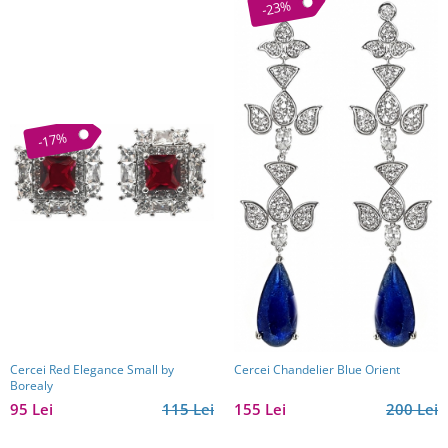
-23%
-17%
Cercei Red Elegance Small by
Cercei Chandelier Blue Orient
Borealy
95 Lei
115 Lei
155 Lei
200 Lei