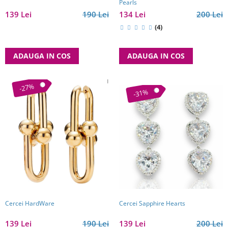
Pearls
139 Lei
190 Lei
134 Lei
200 Lei
(4)
ADAUGA IN COS
ADAUGA IN COS
-27%
-31%
Cercei Sapphire Hearts
Cercei HardWare
139 Lei
200 Lei
139 Lei
190 Lei