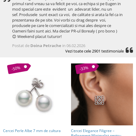
primul rand vreau sa va felicit pe voi, ca echipa si pe Eugen in
mod special care este evident un adevarat lider, nu un
sef. Produsele sunt exact ca voi, de calitate si arata la fel ca in
prezentarea de pe site. Voi vorbi cu drag despre voi,
produsele pe care le comercializati si mai ales despre ce
Oameni faini sunt aici. Ma declar PR-ul Borealy ( pro bono )
😊 Weekend placut tuturor!
Postat de
Doina Petrache
in 06.02.2026
Vezi toate cele 2901 testimoniale
-50%
-33%
Cercei Perle Albe 7 mm de cultura
Cercei Elegance Filigree –
Rafinament Minimalist pentru