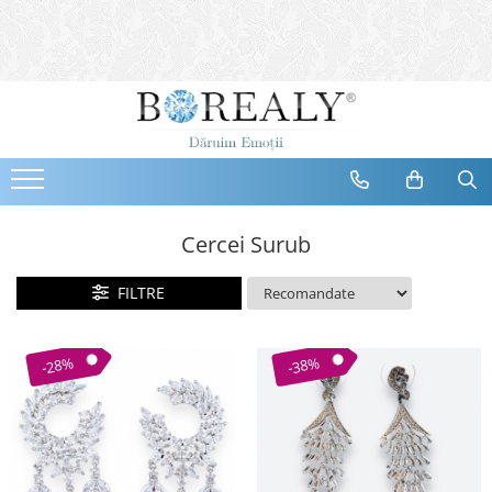
Bijuterii
Tipuri
Inele
Cercei
Bratari
Coliere
Cercei Surub
Seturi
FILTRE
Brose
Tiare
Destinatari
-28%
-38%
Bijuterii Femei
Bijuterii Copii
Bijuterii Mirese
Selectii