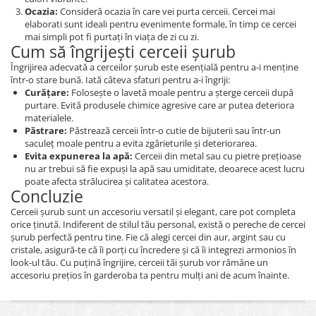
Ocazia:
Consideră ocazia în care vei purta cerceii. Cercei mai
elaborati sunt ideali pentru evenimente formale, în timp ce cercei
mai simpli pot fi purtați în viața de zi cu zi.
Cum să îngrijești cerceii șurub
Îngrijirea adecvată a cerceilor șurub este esențială pentru a-i menține
într-o stare bună. Iată câteva sfaturi pentru a-i îngriji:
Curățare:
Folosește o lavetă moale pentru a șterge cerceii după
purtare. Evită produsele chimice agresive care ar putea deteriora
materialele.
Păstrare:
Păstrează cerceii într-o cutie de bijuterii sau într-un
saculeț moale pentru a evita zgârieturile și deteriorarea.
Evita expunerea la apă:
Cerceii din metal sau cu pietre prețioase
nu ar trebui să fie expuși la apă sau umiditate, deoarece acest lucru
poate afecta strălucirea și calitatea acestora.
Concluzie
Cerceii șurub sunt un accesoriu versatil și elegant, care pot completa
orice ținută. Indiferent de stilul tău personal, există o pereche de cercei
șurub perfectă pentru tine. Fie că alegi cercei din aur, argint sau cu
cristale, asigură-te că îi porți cu încredere și că îi integrezi armonios în
look-ul tău. Cu puțină îngrijire, cerceii tăi șurub vor rămâne un
accesoriu prețios în garderoba ta pentru mulți ani de acum înainte.