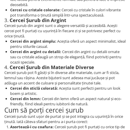
deosebită.
Cercei cu cristale colorate:
Cerceii cu cristale în culori vibrante
pot transforma o ținută simplă într-una spectaculoasă.
3.
Cercei Șurub din Argint
Cerceii șurub din argint sunt o alegere versatilă și accesibilă. Acești
cercei pot fi purtați cu ușurință în fiecare zi și se potrivesc perfect cu
orice ținută.
Cercei din argint simplu:
Aceștia oferă un aspect minimalist, ideal
pentru stilurile casual.
Cercei din argint cu detalii:
Cerceii din argint cu detalii ornate
sau cu cristale adaugă un strop de eleganță, fiind potriviți pentru
ocazii speciale.
4.
Cercei Șurub din Materiale Diverse
Cerceii șurub pot fi găsiți și în diverse alte materiale, cum ar fi sticla,
lemnul sau rășina. Aceste bijuterii sunt adesea mai jucăușe și pot
adăuga un accent de culoare și personalitate ținutei tale.
Cercei din sticlă colorată:
Aceștia sunt perfecti pentru un look
boem și artistic.
Cercei din lemn:
Cerceii din lemn oferă un aspect natural și eco-
friendly, fiind ideali pentru iubitorii de natură.
Cum să porți cercei șurub
Cerceii șurub sunt ușor de purtat și se pot integra cu ușurință în orice
ținută. Iată câteva sfaturi pentru a-i purta corect:
Asortează-i cu coafura:
Cerceii șurub pot fi purtați cu orice tip de