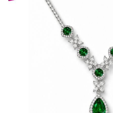
Bijuterii Mirese
Selectii
Reduceri
Cele mai noi
Cele mai vandute
Cele mai votate
Cu video
Pret
0 Lei - 100 Lei
100 Lei - 200 Lei
200 Lei - 300 Lei
300 Lei - 500 Lei
500 Lei - 1000 Lei
1000 Lei +