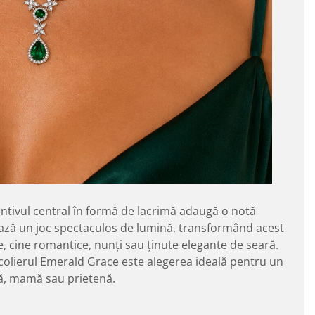
dantivul central în formă de lacrimă adaugă o notă
reează un joc spectaculos de lumină, transformând acest
e, cine romantice, nunți sau ținute elegante de seară.
, colierul Emerald Grace este alegerea ideală pentru un
tă, mamă sau prietenă.