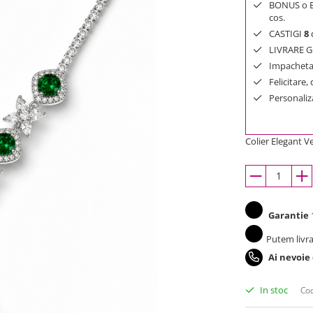
BONUS o Bij
cos.
CASTIGI
8
d
LIVRARE GR
Impachetar
Felicitare,
Personaliza
Colier Elegant V
Garantie
1
Putem livra
Ai nevoie
In stoc
Cod