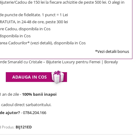
uterie/Cadou de 150 lei la fiecare achizitie de peste 500 lei. O alegi in
e puncte de fidelitate. 1 punct = 1 Lei
ATUITA, in 24-48 de ore, peste 300 lei
e Cadou, disponibila in Cos
 disponibila in Cos
rea Cadourilor* (vezi detalii), disponibila in Cos
*Vezi detalii bonus
erde Smarald cu Cristale – Bijuterie Luxury pentru Femei | Borealy
ADAUGA IN COS
 an de zile -
100% banii inapoi
 cadoul direct sarbatoritului.
 de ajutor?
-
0784.204.166
 Produs:
BIJ121ED