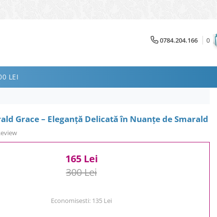
0784.204.166
0
0 LEI
ald Grace – Eleganță Delicată în Nuanțe de Smarald
Review
165 Lei
300 Lei
Economisesti:
135
Lei