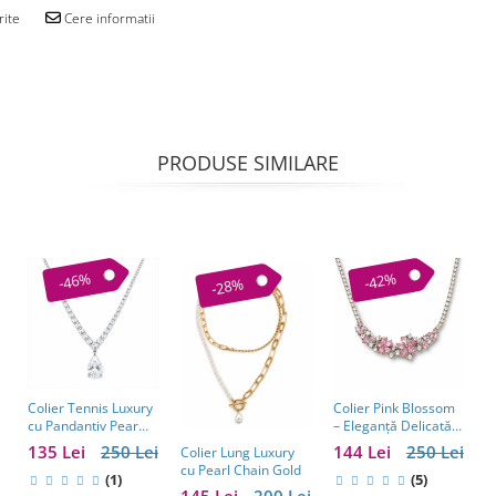
rite
Cere informatii
PRODUSE SIMILARE
-46%
-42%
-28%
Colier Tennis Luxury
Colier Pink Blossom
C
cu Pandantiv Pear
– Eleganță Delicată
C
Cut – Eleganță
cu Cristale Roz
S
135 Lei
250 Lei
144 Lei
250 Lei
1
Colier Lung Luxury
Atemporală
C
cu Pearl Chain Gold
(1)
(5)
145 Lei
200 Lei