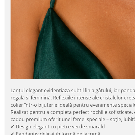
Lanțul elegant evidențiază subtil linia gâtului, iar pan
regală și feminină. Reflexiile intense ale cristalelor c
colier într-o bijuterie ideală pentru evenimente special
Realizat pentru a completa perfect rochiile sofisticate
cadou premium oferit unei femei speciale – soție, iubi
✔ Design elegant cu pietre verde smarald
✔ Pandantiv delicat în formă de lacrimă