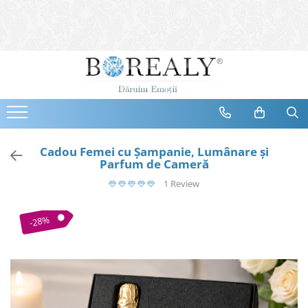
Bijuterii
Tipuri
Inele
Cercei
Bratari
Coliere
Cadou Femei cu Șampanie, Lumânare și
Parfum de Cameră
Seturi
1 Review
Brose
Tiare
-28%
Destinatari
Bijuterii Femei
Bijuterii Copii
Bijuterii Mirese
Selectii