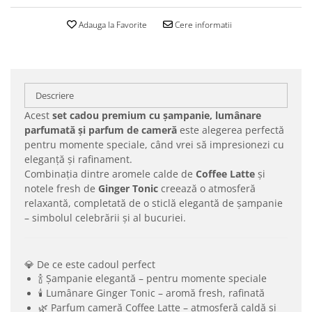
Adauga la Favorite
Cere informatii
Descriere
Acest
set cadou premium cu șampanie, lumânare
parfumată și parfum de cameră
este alegerea perfectă
pentru momente speciale, când vrei să impresionezi cu
eleganță și rafinament.
Combinația dintre aromele calde de
Coffee Latte
și
notele fresh de
Ginger Tonic
creează o atmosferă
relaxantă, completată de o sticlă elegantă de șampanie
– simbolul celebrării și al bucuriei.
💎 De ce este cadoul perfect
🍾 Șampanie elegantă – pentru momente speciale
🕯️ Lumânare Ginger Tonic – aromă fresh, rafinată
🌿 Parfum cameră Coffee Latte – atmosferă caldă și