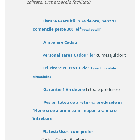
calitate, urmatoarele facilitați:
Livrare Gratuită in 24 de ore, pentru
comenzile peste 300 lei*
(vezi detalii)
Ambalare Cadou
Personalizarea Cadourilor
cu mesajul dorit
Felicitare cu textul dorit
(
vezi modelele
disponibile
)
Garanție
1 An de zile
la toate produsele
Posibilitatea de a returna produsele în
14 zile
și de a primi
banii înapoi fara nici o
întrebare
Platești Ușor
, cum preferi
- Cash la Curier - Ramburs