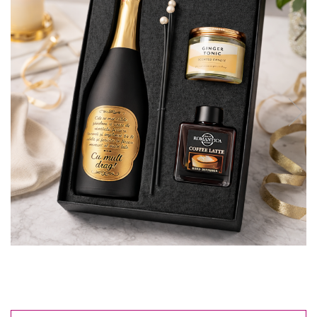
Reduceri
Cele mai noi
Cele mai vandute
Cele mai votate
Cu video
Pret
0 Lei - 100 Lei
100 Lei - 200 Lei
200 Lei - 300 Lei
300 Lei - 500 Lei
500 Lei - 1000 Lei
1000 Lei +