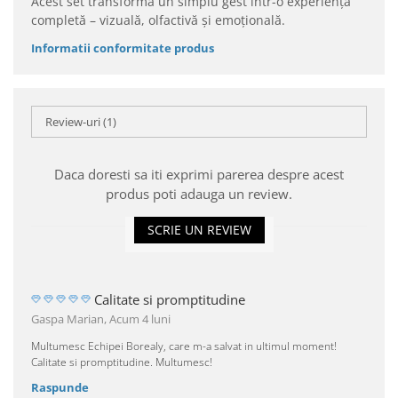
Acest set transformă un simplu gest într-o experiență
completă – vizuală, olfactivă și emoțională.
Informatii conformitate produs
Review-uri
(1)
Daca doresti sa iti exprimi parerea despre acest
produs poti adauga un review.
SCRIE UN REVIEW
Calitate si promptitudine
Gaspa Marian,
Acum 4 luni
Multumesc Echipei Borealy, care m-a salvat in ultimul moment!
Calitate si promptitudine. Multumesc!
Raspunde