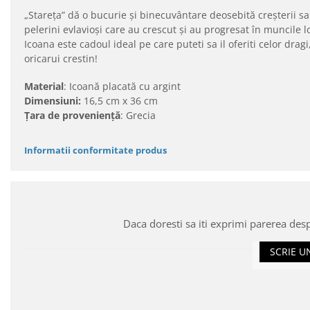
„Stareţa” dă o bucurie şi binecuvântare deosebită creşterii s
pelerini evlavioşi care au crescut şi au progresat în muncile l
Icoana este cadoul ideal pe care puteti sa il oferiti celor drag
oricarui crestin!
Material
: Icoană placată cu argint
Dimensiuni:
16,5 cm x 36 cm
Ţara de provenienţă
: Grecia
Informatii conformitate produs
Daca doresti sa iti exprimi parerea des
SCRIE U