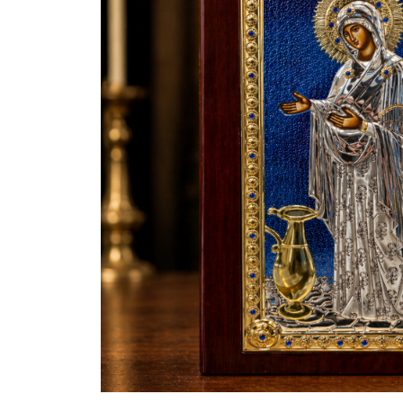
Bijuterii Mirese
Selectii
Reduceri
Cele mai noi
Cele mai vandute
Cele mai votate
Cu video
Pret
0 Lei - 100 Lei
100 Lei - 200 Lei
200 Lei - 300 Lei
300 Lei - 500 Lei
500 Lei - 1000 Lei
1000 Lei +