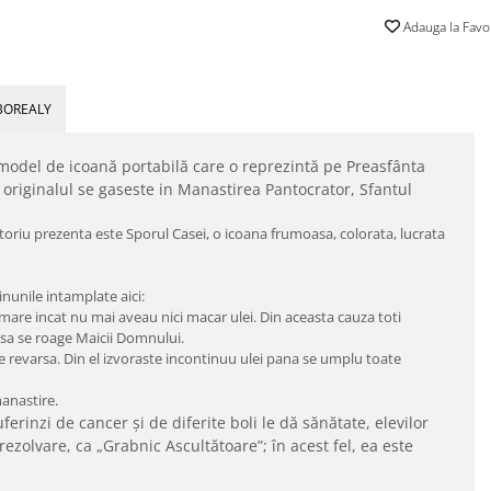
Adauga la Favo
BOREALY
odel de icoană portabilă care o reprezintă pe Preasfânta
originalul se gaseste in Manastirea Pantocrator, Sfantul
gatoriu prezenta este Sporul Casei, o icoana frumoasa, colorata, lucrata
inunile intamplate aici:
 mare incat nu mai aveau nici macar ulei. Din aceasta cauza toti
 sa se roage Maicii Domnului.
e revarsa. Din el izvoraste incontinuu ulei pana se umplu toate
anastire.
erinzi de cancer şi de diferite boli le dă sănătate, elevilor
ezolvare, ca „Grabnic Ascultătoare”; în acest fel, ea este