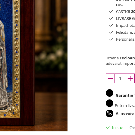
cos.
CASTIGI
2
LIVRARE GR
Impachetar
Felicitare,
Personaliza
Icoana
Fecioar
adevarat importa
Garantie
1
Putem livra
Ai nevoie
In stoc
Cod