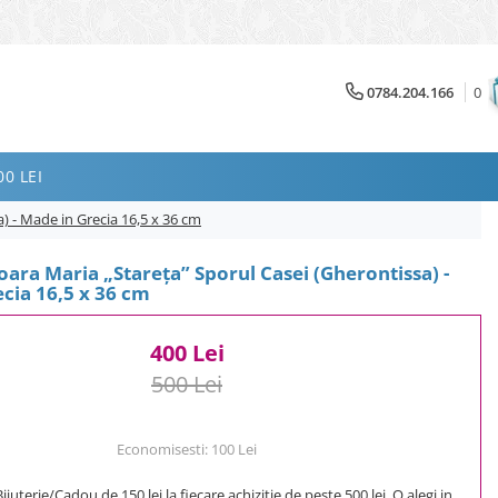
0784.204.166
0
0 LEI
) - Made in Grecia 16,5 x 36 cm
oara Maria „Stareţa” Sporul Casei (Gherontissa) -
cia 16,5 x 36 cm
400 Lei
500 Lei
Economisesti:
100
Lei
uterie/Cadou de 150 lei la fiecare achizitie de peste 500 lei. O alegi in