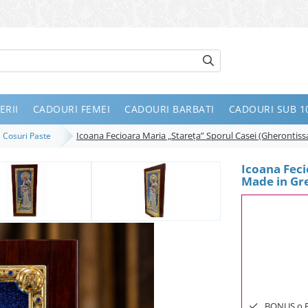
ERII
CADOURI FEMEI
CADOURI BARBATI
CADOURI SUB 10
Icoana Fecioara Maria „Stareţa” Sporul Casei (Gherontissa
Cosuri Paste
Icoana Feci
Made in Gre
BONUS o Bij