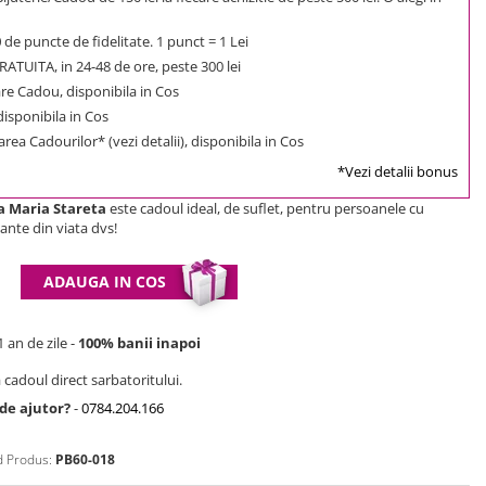
0
de puncte de fidelitate. 1 punct = 1 Lei
ATUITA, in 24-48 de ore, peste 300 lei
e Cadou, disponibila in Cos
 disponibila in Cos
rea Cadourilor* (vezi detalii), disponibila in Cos
*Vezi detalii bonus
a Maria Stareta
este cadoul ideal, de suflet, pentru persoanele cu
nte din viata dvs!
ADAUGA IN COS
 an de zile -
100% banii inapoi
 cadoul direct sarbatoritului.
 de ajutor?
-
0784.204.166
 Produs:
PB60-018