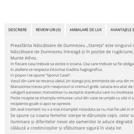
DESCRIERE
REVIEW-URI
(0)
AMBALARE DE LUX
AVANTAJELE 
Preasfânta Născătoare de Dumnezeu „Stareţa” este singurul m
Născătoare de Dumnezeu întreagă şi în poziţie de rugăciune, 
Munte Athos.
In fiecare casa trebuie sa existe o icoana. Cea care trebuie sa fie obli
in ateliere ce respecta intocmai traditia hagiografica.
In popor i se spune “Sporul Casei”.
Vasul din care se revarsa uleiul, (in stanga jos) aminteste de una din m
Manastirea trecea prin neajunsuri si vremuri grele. saracia era atat de
calugarii parasesc manastirea cu exceptia staretului care nu inceteaza
Peste noapte se intampla minunea: unul din vase se umple cu ulei si s
recipiente goale si apoi se opreste.
Din acel moment nu s-a mai intamplat niciodata sa nu mai fie ulei in m
Se spune ca icoana femeilor sterpe le dăruieşte copii, celor suf
iluminare şi diferitelor nevoi ale oamenilor le aduce degrabă r
călăuză a credincioşilor şi sfătuitoare sigură în viaţa lor.