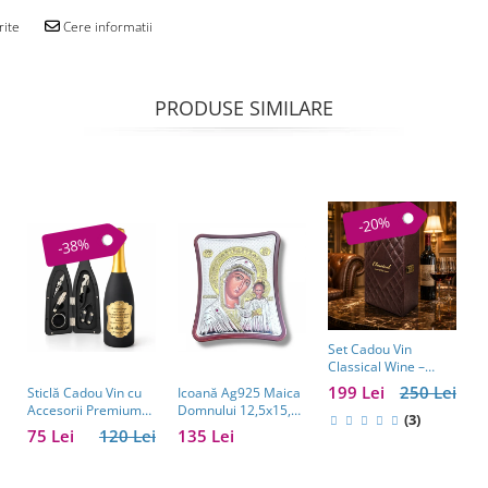
rite
Cere informatii
PRODUSE SIMILARE
-20%
-38%
Set Cadou Vin
C
Classical Wine –
a
Casetă Elegantă cu
w
199 Lei
250 Lei
1
Sticlă Cadou Vin cu
Icoană Ag925 Maica
Accesorii pentru Vin
e
Accesorii Premium
Domnului 12,5x15,5
(3)
b
Personalizată – Set
cm
75 Lei
120 Lei
135 Lei
s
Elegant pentru
C
Bărbați