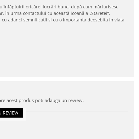
au înfăptuirii oricărei lucrări bune, după cum mărturisesc
or, în urma contactului cu această icoană a „Stareţei”.
i, cu adanci semnificatii si cu o importanta deosebita in viata
pre acest produs poti adauga un review.
N REVIEW