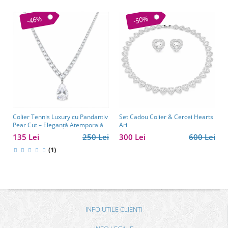
-46%
-50%
Colier Tennis Luxury cu Pandantiv
Set Cadou Colier & Cercei Hearts
Pear Cut – Eleganță Atemporală
Ari
135 Lei
250 Lei
300 Lei
600 Lei
(1)
INFO UTILE CLIENTI