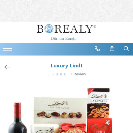
Bijuterii
Tipuri
Inele
Cercei
Bratari
Coliere
Luxury Lindt
Seturi
1 Review
Brose
Tiare
Destinatari
Bijuterii Femei
Bijuterii Copii
Bijuterii Mirese
Selectii