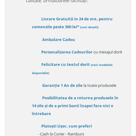
calitate, urmatoarele facilitați:
Livrare Gratuită in 24 de ore, pentru
comenzile peste 300 lei*
(vezi detalii)
Ambalare Cadou
Personalizarea Cadourilor
cu mesajul dorit
Felicitare cu textul dorit
(
vezi modelele
disponibile
)
Garanție
1 An de zile
la toate produsele
Posibilitatea de a returna produsele în
14 zile
și de a primi
banii înapoi fara nici o
întrebare
Platești Ușor
, cum preferi
- Cash la Curier - Ramburs