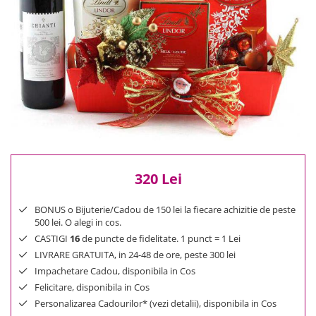
Reduceri
Cele mai noi
Cele mai vandute
Cele mai votate
Cu video
Pret
0 Lei - 100 Lei
100 Lei - 200 Lei
200 Lei - 300 Lei
320 Lei
300 Lei - 500 Lei
500 Lei - 1000 Lei
BONUS o Bijuterie/Cadou de 150 lei la fiecare achizitie de peste
1000 Lei +
500 lei. O alegi in cos.
CASTIGI
16
de puncte de fidelitate. 1 punct = 1 Lei
LIVRARE GRATUITA, in 24-48 de ore, peste 300 lei
Impachetare Cadou, disponibila in Cos
Felicitare, disponibila in Cos
Personalizarea Cadourilor* (vezi detalii), disponibila in Cos