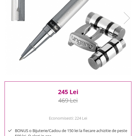
Reduceri
Cele mai noi
Cele mai vandute
Cele mai votate
Cu video
Pret
0 Lei - 100 Lei
100 Lei - 200 Lei
200 Lei - 300 Lei
300 Lei - 500 Lei
500 Lei - 1000 Lei
245 Lei
1000 Lei +
469 Lei
Economisesti:
224
Lei
BONUS o Bijuterie/Cadou de 150 lei la fiecare achizitie de peste