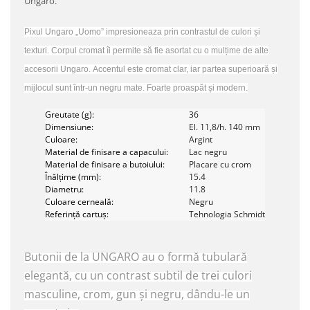
Ungaro.
Pixul Ungaro „Uomo” impresioneaza prin contrastul de culori și
texturi. Corpul cromat îi permite să fie asortat cu o mulțime de alte
accesorii Ungaro.
Accentul este cromat clar, iar partea superioară și
mijlocul sunt într-un negru mate. Foarte proaspăt și modern.
Greutate (g):
36
Dimensiune:
El.
11,8/h.
140 mm
Culoare:
Argint
Material de finisare a capacului:
Lac negru
Material de finisare a butoiului:
Placare cu crom
Înălțime (mm):
15.4
Diametru:
11.8
Culoare cerneală:
Negru
Referință cartuș:
Tehnologia Schmidt
Butonii de la UNGARO au o formă tubulară
elegantă, cu un contrast subtil de trei culori
masculine, crom, gun și negru, dându-le un