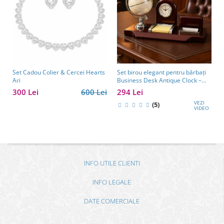
Set Cadou Colier & Cercei Hearts
Set birou elegant pentru bărbați
Ari
Business Desk Antique Clock –
cadou premium pentru șef, soț
300 Lei
600 Lei
294 Lei
sau partener de afaceri
VEZI
(5)
VIDEO
INFO UTILE CLIENTI
INFO LEGALE
DATE COMERCIALE