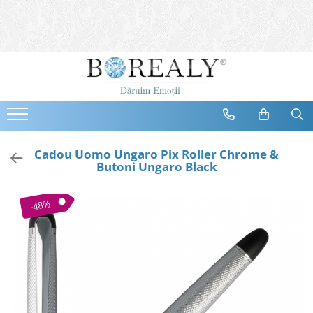
Bijuterii
Tipuri
Inele
Cercei
Bratari
Coliere
Cadou Uomo Ungaro Pix Roller Chrome &
Butoni Ungaro Black
Seturi
Brose
-48%
Tiare
Destinatari
Bijuterii Femei
Bijuterii Copii
Bijuterii Mirese
Selectii