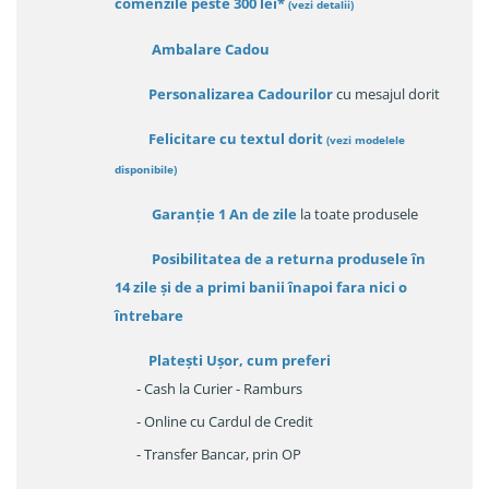
comenzile peste 300 lei*
(vezi detalii)
Ambalare Cadou
Personalizarea Cadourilor
cu mesajul dorit
Felicitare cu textul dorit
(
vezi modelele
disponibile
)
Garanție
1 An de zile
la toate produsele
Posibilitatea de a returna produsele în
14 zile
și de a primi
banii înapoi fara nici o
întrebare
Platești Ușor
, cum preferi
- Cash la Curier - Ramburs
- Online cu Cardul de Credit
- Transfer Bancar, prin OP