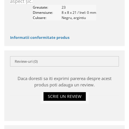
aspect șic.
Greutate:
23
Dimensiune:
8 x 8 x 21 / Inel: 0 mm
Culoare:
Negru, argintiu
Informatii conformitate produs
Review-uri
(0)
Daca doresti sa iti exprimi parerea despre acest
produs poti adauga un review.
SCRIE UN REVIEW