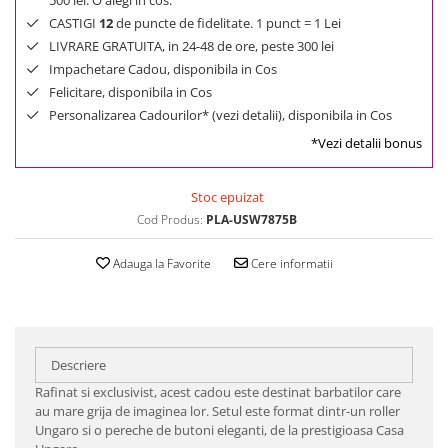
500 lei. O alegi in cos.
CASTIGI
12
de puncte de fidelitate. 1 punct = 1 Lei
LIVRARE GRATUITA, in 24-48 de ore, peste 300 lei
Impachetare Cadou, disponibila in Cos
Felicitare, disponibila in Cos
Personalizarea Cadourilor* (vezi detalii), disponibila in Cos
*Vezi detalii bonus
Stoc epuizat
Cod Produs:
PLA-USW7875B
Adauga la Favorite
Cere informatii
Descriere
Rafinat si exclusivist, acest cadou este destinat barbatilor care
au mare grija de imaginea lor. Setul este format dintr-un roller
Ungaro si o pereche de butoni eleganti, de la prestigioasa Casa