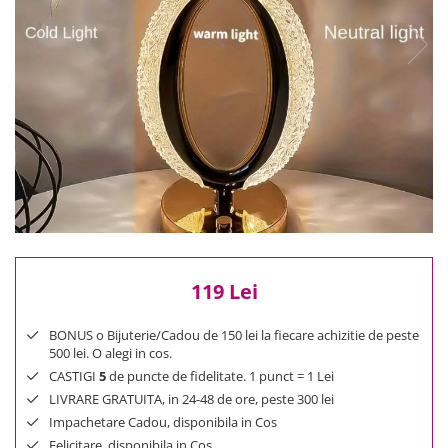
Reduceri
Cele mai noi
Cele mai vandute
Cele mai votate
Cu video
Pret
0 Lei - 100 Lei
100 Lei - 200 Lei
200 Lei - 300 Lei
300 Lei - 500 Lei
500 Lei - 1000 Lei
119 Lei
1000 Lei +
BONUS o Bijuterie/Cadou de 150 lei la fiecare achizitie de peste
500 lei. O alegi in cos.
CASTIGI
5
de puncte de fidelitate. 1 punct = 1 Lei
LIVRARE GRATUITA, in 24-48 de ore, peste 300 lei
Impachetare Cadou, disponibila in Cos
Felicitare, disponibila in Cos