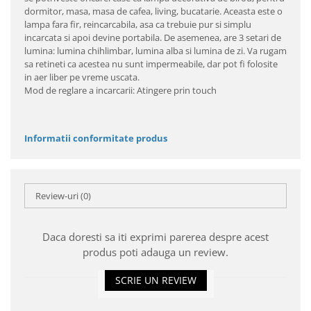
dormitor, masa, masa de cafea, living, bucatarie. Aceasta este o
lampa fara fir, reincarcabila, asa ca trebuie pur si simplu
incarcata si apoi devine portabila. De asemenea, are 3 setari de
lumina: lumina chihlimbar, lumina alba si lumina de zi. Va rugam
sa retineti ca acestea nu sunt impermeabile, dar pot fi folosite
in aer liber pe vreme uscata.
Mod de reglare a incarcarii: Atingere prin touch
Informatii conformitate produs
Review-uri
(0)
Daca doresti sa iti exprimi parerea despre acest
produs poti adauga un review.
SCRIE UN REVIEW