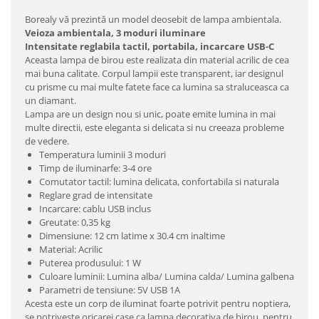
Borealy vă prezintă un model deosebit de lampa ambientala.
Veioza ambientala, 3 moduri iluminare
Intensitate reglabila tactil, portabila, incarcare USB-C
Aceasta lampa de birou este realizata din material acrilic de cea
mai buna calitate. Corpul lampii este transparent, iar designul
cu prisme cu mai multe fatete face ca lumina sa straluceasca ca
un diamant.
Lampa are un design nou si unic, poate emite lumina in mai
multe directii, este eleganta si delicata si nu creeaza probleme
de vedere.
Temperatura luminii 3 moduri
Timp de iluminarfe: 3-4 ore
Comutator tactil: lumina delicata, confortabila si naturala
Reglare grad de intensitate
Incarcare: cablu USB inclus
Greutate: 0,35 kg
Dimensiune: 12 cm latime x 30.4 cm inaltime
Material: Acrilic
Puterea produsului: 1 W
Culoare luminii: Lumina alba/ Lumina calda/ Lumina galbena
Parametri de tensiune: 5V USB 1A
Acesta este un corp de iluminat foarte potrivit pentru noptiera,
se potriveste oricarei case ca lampa decorativa de birou, pentru