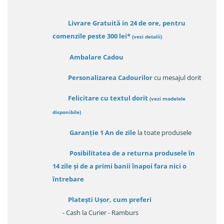
Livrare Gratuită in 24 de ore, pentru
comenzile peste 300 lei*
(vezi detalii)
Ambalare Cadou
Personalizarea Cadourilor
cu mesajul dorit
Felicitare cu textul dorit
(
vezi modelele
disponibile
)
Garanție
1 An de zile
la toate produsele
Posibilitatea de a returna produsele în
14 zile
și de a primi
banii înapoi fara nici o
întrebare
Platești Ușor
, cum preferi
- Cash la Curier - Ramburs