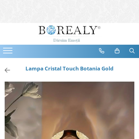
Bijuterii
Tipuri
Inele
Cercei
Bratari
Coliere
Lampa Cristal Touch Botania Gold
Seturi
Brose
Tiare
Destinatari
Bijuterii Femei
Bijuterii Copii
Bijuterii Mirese
Selectii