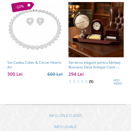
-50%
Set Cadou Colier & Cercei Hearts
Set birou elegant pentru bărbați
Ari
Business Desk Antique Clock –
cadou premium pentru șef, soț
300 Lei
600 Lei
294 Lei
sau partener de afaceri
VEZI
(5)
VIDEO
INFO UTILE CLIENTI
INFO LEGALE