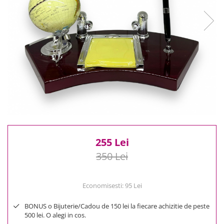
Reduceri
Cele mai noi
Cele mai vandute
Cele mai votate
Cu video
Pret
0 Lei - 100 Lei
100 Lei - 200 Lei
200 Lei - 300 Lei
300 Lei - 500 Lei
500 Lei - 1000 Lei
255 Lei
1000 Lei +
350 Lei
Economisesti:
95
Lei
BONUS o Bijuterie/Cadou de 150 lei la fiecare achizitie de peste
500 lei. O alegi in cos.