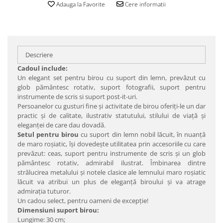
Adauga la Favorite
Cere informatii
Descriere
Cadoul include:
Un elegant set pentru birou cu suport din lemn, prevăzut cu
glob pământesc rotativ, suport fotografii, suport pentru
instrumente de scris si suport post-it-uri.
Persoanelor cu gusturi fine şi activitate de birou oferiţi-le un dar
practic şi de calitate, ilustrativ statutului, stilului de viaţă şi
eleganţei de care dau dovadă.
Setul pentru birou
cu suport din lemn nobil lăcuit, în nuanţă
de maro roşiatic, îşi dovedeşte utilitatea prin accesoriile cu care
prevăzut: ceas, suport pentru instrumente de scris şi un glob
pământesc rotativ, admirabil ilustrat. Îmbinarea dintre
strălucirea metalului şi notele clasice ale lemnului maro roşiatic
lăcuit va atribui un plus de eleganţă biroului şi va atrage
admiraţia tuturor.
Un cadou select, pentru oameni de excepţie!
Dimensiuni suport birou:
Lungime: 30 cm;