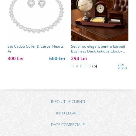
Set Cadou Colier & Cercei Hearts
Set birou elegant pentru bărbați
Ari
Business Desk Antique Clock –
cadou premium pentru șef, soț
300 Lei
600 Lei
294 Lei
sau partener de afaceri
VEZI
(5)
VIDEO
INFO UTILE CLIENTI
INFO LEGALE
DATE COMERCIALE