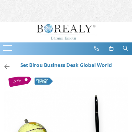
Bijuterii
Tipuri
Inele
Cercei
Bratari
Coliere
Set Birou Business Desk Global World
Seturi
Brose
-27%
Tiare
Destinatari
Bijuterii Femei
Bijuterii Copii
Bijuterii Mirese
Selectii