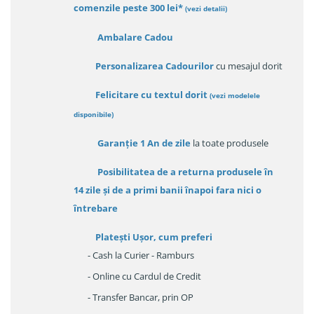
comenzile peste 300 lei*
(vezi detalii)
Ambalare Cadou
Personalizarea Cadourilor
cu mesajul dorit
Felicitare cu textul dorit
(
vezi modelele
disponibile
)
Garanție
1 An de zile
la toate produsele
Posibilitatea de a returna produsele în
14 zile
și de a primi
banii înapoi fara nici o
întrebare
Platești Ușor
, cum preferi
- Cash la Curier - Ramburs
- Online cu Cardul de Credit
- Transfer Bancar, prin OP