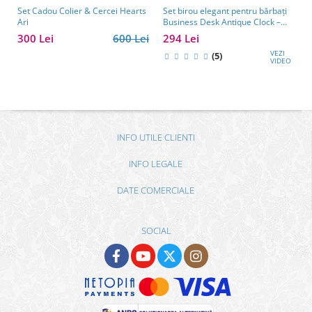
Set Cadou Colier & Cercei Hearts
Set birou elegant pentru bărbați
Ari
Business Desk Antique Clock –
cadou premium pentru șef, soț
300 Lei
600 Lei
294 Lei
sau partener de afaceri
VEZI
(5)
VIDEO
INFO UTILE CLIENTI
INFO LEGALE
DATE COMERCIALE
SOCIAL