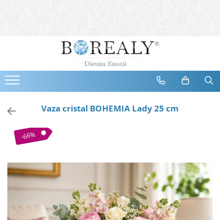
Bijuterii
Tipuri
Inele
Cercei
Bratari
Coliere
Vaza cristal BOHEMIA Lady 25 cm
Seturi
Brose
-66%
Tiare
Destinatari
Bijuterii Femei
Bijuterii Copii
Bijuterii Mirese
Selectii