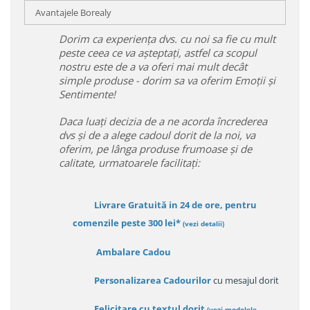
Avantajele Borealy
Dorim ca experiența dvs. cu noi sa fie cu mult
peste ceea ce va așteptați, astfel ca scopul
nostru este de a va oferi mai mult decât
simple produse - dorim sa va oferim Emoții și
Sentimente!
Daca luați decizia de a ne acorda încrederea
dvs și de a alege cadoul dorit de la noi, va
oferim, pe lânga produse frumoase și de
calitate, urmatoarele facilitați:
Livrare Gratuită in 24 de ore, pentru
comenzile peste 300 lei*
(vezi detalii)
Ambalare Cadou
Personalizarea Cadourilor
cu mesajul dorit
Felicitare cu textul dorit
(
vezi modelele