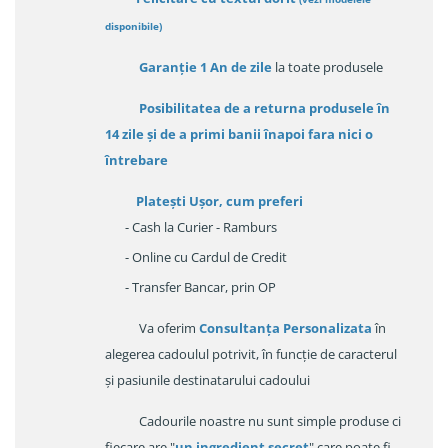
disponibile
)
Garanție
1 An de zile
la toate produsele
Posibilitatea de a returna produsele în
14 zile
și de a primi
banii înapoi fara nici o
întrebare
Platești Ușor
, cum preferi
- Cash la Curier - Ramburs
- Online cu Cardul de Credit
- Transfer Bancar, prin OP
Va oferim
Consultanța Personalizata
în
alegerea cadoulul potrivit, în funcție de caracterul
și pasiunile destinatarului cadoului
Cadourile noastre nu sunt simple produse ci
fiecare are "
un ingredient secret
" care poate fi