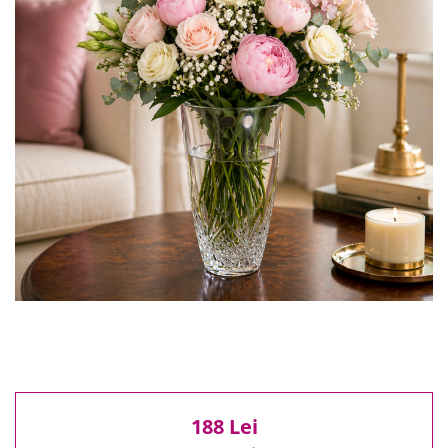
Reduceri
Cele mai noi
Cele mai vandute
Cele mai votate
Cu video
Pret
0 Lei - 100 Lei
100 Lei - 200 Lei
200 Lei - 300 Lei
300 Lei - 500 Lei
500 Lei - 1000 Lei
1000 Lei +
188 Lei