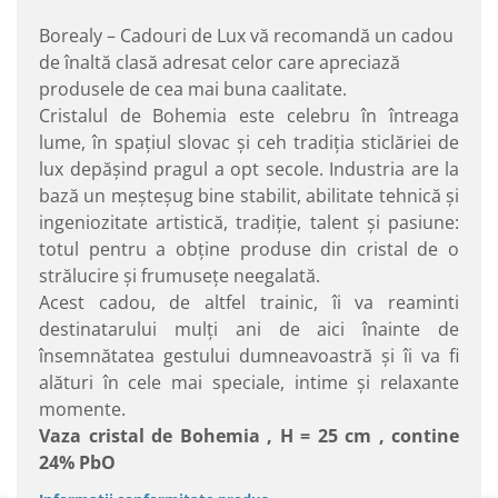
Borealy – Cadouri de Lux vă recomandă un cadou
de înaltă clasă adresat celor care apreciază
produsele de cea mai buna caalitate.
Cristalul de Bohemia este celebru în întreaga
lume, în spaţiul slovac şi ceh tradiţia sticlăriei de
lux depăşind pragul a opt secole. Industria are la
bază un meşteşug bine stabilit, abilitate tehnică şi
ingeniozitate artistică, tradiţie, talent şi pasiune:
totul pentru a obţine produse din cristal de o
strălucire şi frumuseţe neegalată.
Acest cadou, de altfel trainic, îi va reaminti
destinatarului mulţi ani de aici înainte de
însemnătatea gestului dumneavoastră şi îi va fi
alături în cele mai speciale, intime şi relaxante
momente.
Vaza cristal de Bohemia , H = 25 cm , contine
24% PbO