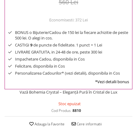
560 Lei
Economisesti:
372
Lei
BONUS o Bijuterie/Cadou de 150 lei la fiecare achizitie de peste
500 lei. O alegi in cos.
CASTIGI
9
de puncte de fidelitate. 1 punct = 1 Lei
LIVRARE GRATUITA, in 24-48 de ore, peste 300 lei
Impachetare Cadou, disponibila in Cos
Felicitare, disponibila in Cos
Personalizarea Cadourilor* (vezi detalii), disponibila in Cos
*Vezi detalii bonus
Vază Bohemia Crystal – Eleganță Pură în Cristal de Lux
Stoc epuizat
Cod Produs:
8810
Adauga la Favorite
Cere informatii