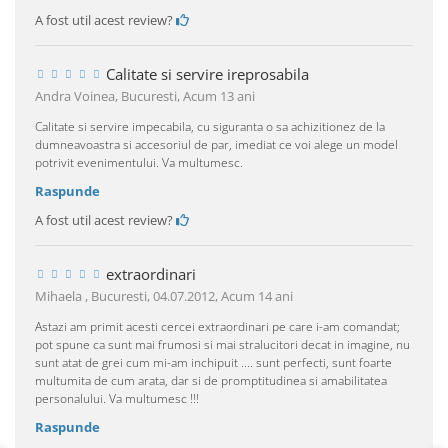
A fost util acest review?
Calitate si servire ireprosabila
Andra Voinea, Bucuresti,
Acum 13 ani
Calitate si servire impecabila, cu siguranta o sa achizitionez de la
dumneavoastra si accesoriul de par, imediat ce voi alege un model
potrivit evenimentului. Va multumesc.
Raspunde
A fost util acest review?
extraordinari
Mihaela , Bucuresti, 04.07.2012,
Acum 14 ani
Astazi am primit acesti cercei extraordinari pe care i-am comandat;
pot spune ca sunt mai frumosi si mai stralucitori decat in imagine, nu
sunt atat de grei cum mi-am inchipuit .... sunt perfecti, sunt foarte
multumita de cum arata, dar si de promptitudinea si amabilitatea
personalului. Va multumesc !!!
Raspunde