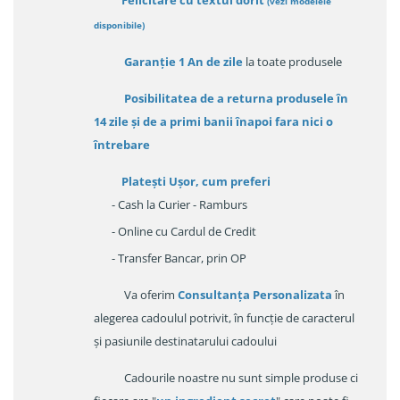
Felicitare cu textul dorit
(
vezi modelele
disponibile
)
Garanție
1 An de zile
la toate produsele
Posibilitatea de a returna produsele în
14 zile
și de a primi
banii înapoi fara nici o
întrebare
Platești Ușor
, cum preferi
- Cash la Curier - Ramburs
- Online cu Cardul de Credit
- Transfer Bancar, prin OP
Va oferim
Consultanța Personalizata
în
alegerea cadoulul potrivit, în funcție de caracterul
și pasiunile destinatarului cadoului
Cadourile noastre nu sunt simple produse ci