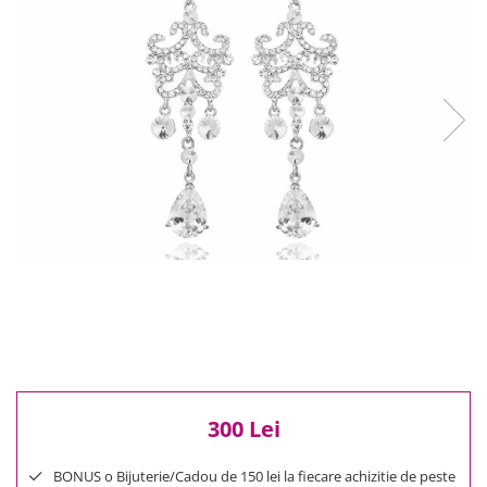
Reduceri
Cele mai noi
Cele mai vandute
Cele mai votate
Cu video
Pret
0 Lei - 100 Lei
100 Lei - 200 Lei
200 Lei - 300 Lei
300 Lei - 500 Lei
500 Lei - 1000 Lei
1000 Lei +
300 Lei
BONUS o Bijuterie/Cadou de 150 lei la fiecare achizitie de peste