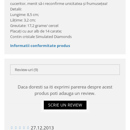
cuceritor, menit să-i reconfirme unicitatea şi frumuseţea!
Detalii:
Lungime: 8,5 cm;
Lăţime: 3,2 cm;
Greutate: 17,2 grame/ cercel
Placaţi cu aur alb de 14 carate;
Contin cristale Simulated Diamonds
Informatii conformitate produs
Review-uri
(9)
Daca doresti sa iti exprimi parerea despre acest
produs poti adauga un review.
SCRIE UN REVIEW
27.12.2013