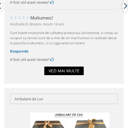
A fost util acest review?
Multumesc!
Andrada D, Brasov,
Acum 14 ani
Sunt foarte multumita de calitatea produsului achizitionat, si vreau sa
va spun ca cerceii sunt de o mie de ori mai frumosi in realitate decat
in poza.Va multumesc, si cu siguranta voi reveni.
Raspunde
A fost util acest review?
VEZI MAI MULTE
Ambalare de Lux