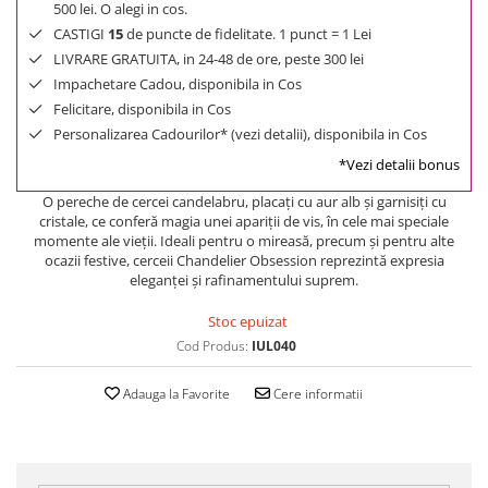
500 lei. O alegi in cos.
CASTIGI
15
de puncte de fidelitate. 1 punct = 1 Lei
LIVRARE GRATUITA, in 24-48 de ore, peste 300 lei
Impachetare Cadou, disponibila in Cos
Felicitare, disponibila in Cos
Personalizarea Cadourilor* (vezi detalii), disponibila in Cos
*Vezi detalii bonus
O pereche de cercei candelabru, placaţi cu aur alb şi garnisiţi cu
cristale, ce conferă magia unei apariţii de vis, în cele mai speciale
momente ale vieţii. Ideali pentru o mireasă, precum şi pentru alte
ocazii festive, cerceii Chandelier Obsession reprezintă expresia
eleganţei şi rafinamentului suprem.
Stoc epuizat
Cod Produs:
IUL040
Adauga la Favorite
Cere informatii