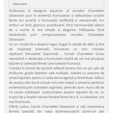
Descriere
Strălucirea şi designul expansiv al cerceilor Chandelier
Obsession pun în evidenţă frumuseţea şi delicateţea oricărei
femei ce-i poartă; o frumuseţe nesfârşită şi atemporală. Vor
atribui un look glamour purtătoarei, fiind recomandaţi alături
de o rochie în linii simple şi elegante, înfăţişarea fiind
desăvârşită prin somptuozitatea cerceilor Chandelier
Obsession.
Cu un model de-a dreptul regal, bogat în detalii de efect şi linii
de inspiraţie orientală, încrustate cu mici cristale
s
clipitoare
Simulated Diamonds , Cerceii Chandelier Grace
reprezintă o declaraţie a frumuseţii rostită de cei mai pricepuţi
bijutieri şi adresată femeii care iubeşte frumosul.
Cristalul în formă de lacrimă reflectă lumina într-un joc plin de
strălucire, graţie faţetelor sale multiple, cizelate cu pasiune de
artiştii bijutieri, pentru a radia extravaganţă şi feminitate. Alături
de acesta, alte două cristale rotunde crează o simetrie perfectă,
evidenţiată prin scânteieri argintate, pline de şarm. Aurul alb de
14 carate subliniază preţiozitatea acestor bijuterii de vis, cu
scopul de a împlini nevoia fiecărei femei de a fi, cu adevărat, cea
mai frumoasă...
Oferiţi cadou Cerceii Chandelier Obsession şi veţi impresiona
femeia specială din viaţa dumneavoastră printr-un dar