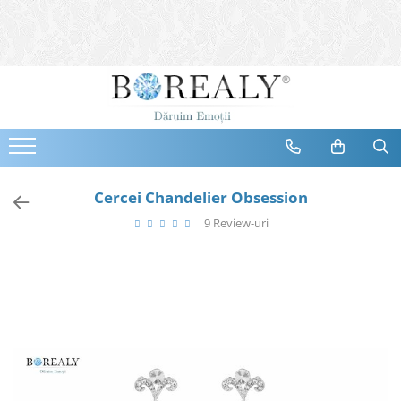
Bijuterii
Tipuri
Inele
Cercei
Bratari
Coliere
Cercei Chandelier Obsession
Seturi
9 Review-uri
Brose
Tiare
Destinatari
Bijuterii Femei
Bijuterii Copii
Bijuterii Mirese
Selectii