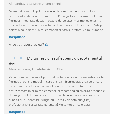
Alexandra, Baia Mare,
Acum 12 ani
M-am indragostit la prima vedere de acesti cercei si tocmai i-am
primit cadou de la viitorul meu sot. Pe langa faptul ca sunt mult mai
frumosi in realitate decat in pozele de pe site, m-a impresionat intr-
un mod foarte placut modalitatea de ambalare...O minunatie! Astept
colectia noua pentru a-mi comanda si tiara si bratara. Va multumesc!
Raspunde
A fost util acest review?
Multumesc din suflet pentru devotamentul
dvs
Mancas Diana, Alba-Iulia,
Acum 13 ani
Va multumesc din suflet pentru devotamentul dumneavoastra pentru
frumos si pentru modul in care stiti sa infrumusetati ziua celor care
va primesc produsele. Personal, am fost foarte multumita si
entuziasmata la primirea comenzii si recomand cu caldura produsele
din magazinul dumneavoastra. Sunt o alegere ideala de care nu ai
cum sa nu fii incantata! Magazinul Borealy denota bun gust,
profesionalism si calitate garantata! Multumesc inca o data!
Raspunde